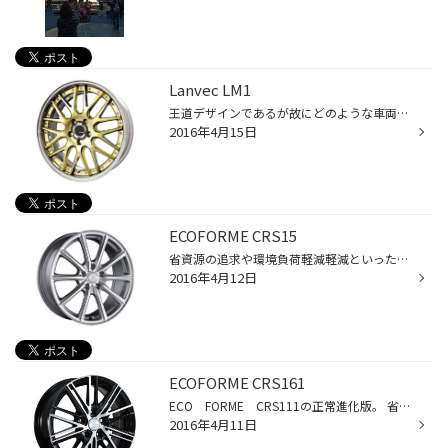
Lanvec LM1
王道デザインであるが故にどのような車両にも似合いやすく、飽きのこないまとまったデザインと18インチから20インチフルリバース構造でサイズも充実している。カラーバリエーションにはペイント系ではゴールド、切削系ではシルバーを主体にしたカットクリア、同じく切削系ではクリア―グレーをトップ...
2016年4月15日
ECOFORME CRS15
省資源の追求や環境負荷軽減軽減といった基本性能を満たした上で、ベースモデルのSE-15に表面切削処理を施し、デザイン性を更に美しく進化させました。 全サイズ鋳造リムスピニング製法による軽量化、塩害対策による高い塗装品質、純正ナット使用を前提とした車種専用設計サイズ保有（10サイズ）に...
2016年4月12日
ECOFORME CRS161
ECO FORME CRS111の正常進化版。 省資源の追求や環境負荷軽減といった環境対応アルミホイールとしての基本性能を満たした上で、 ダブルフェイスデザインに改良を加え、より立体感のあるデザインを実現。高級品に採用されるアンダーカット技術も継承し よりこだわりの高い、より上質なデザインを持...
2016年4月11日