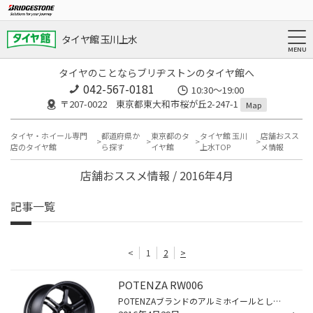
タイヤ館 玉川上水
タイヤのことならブリヂストンのタイヤ館へ
042-567-0181
10:30～19:00
〒207-0022 東京都東大和市桜が丘2-247-1
Map
タイヤ・ホイール専門
都道府県か
東京都のタ
タイヤ館 玉川
店舗おスス
店のタイヤ館
ら探す
イヤ館
上水TOP
メ情報
店舗おススメ情報 / 2016年4月
記事一覧
<
1
2
>
POTENZA RW006
POTENZAブランドのアルミホイールとしては、前作R5以来約16年ぶりの復活となるRW006。 RE-71Rに相対するコンペティションホイールとして、鍛造製法による軽量化と強度の両立を追求しつつ、 RE-71Rのセブングルーブにインスパイア―された3本のシングルスポークと3本のツインスポークを掛け合わせたア...