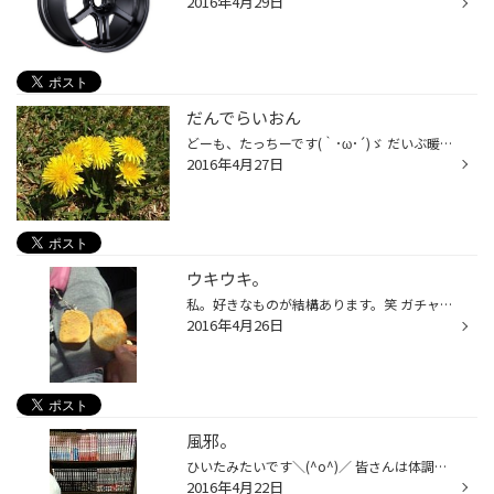
2016年4月29日
だんでらいおん
どーも、たっちーです(｀･ω･´)ゞ だいぶ暖かくなってきましたね(^o^) 日中は過ごしやすい日が多くてどこかお出かけしたく なっている今日このごろ(・∀・) そんなわけで最近は公園の芝生でごろごろするのが たまらなく気持ちいいことに気づき、マイブームとなってます(*´∀｀*) 店長には『獣かっ！』...
2016年4月27日
ウキウキ。
私。好きなものが結構あります。笑 ガチャガチャ。たまらなく好きです。 先日ドンキホーテさんにて手に入れました。 有名なポテトチップスのキーホルダー＼(^o^)／ そして食べたくなって ポテチ買いました。笑 クオリティー高いガチャガチャは たまらんです＼(^o^)／笑 右が本物、左がキーホルダー...
2016年4月26日
風邪。
ひいたみたいです＼(^o^)／ 皆さんは体調大丈夫ですか？ こんな日は暖かくして ごろごろしたいです(´ﾟдﾟ｀)笑 結構暇な時、私は漫画読んだり してるんですが 最近の漫画はついていけないので 中途半端な年代の漫画読んでます。笑 最近大人になったので 大人買い、しようか悩んでます。笑 気になって...
2016年4月22日