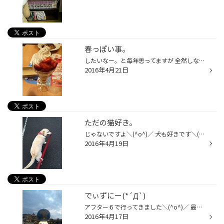
春っぽい事。
したいなー。と毎年思ってますが 全然しない佐々木です。 今年もお花見、行けなかったです。 行けたら行くね。は限りなく行かない佐々木です。 先日身近な所に桜、咲いてました。 タイヤ館玉川上水のご近所。 毎日通っているのに気づかない。 そんなものなのですね・・・。笑 言われて知りました。 ...
2016年4月21日
ただの猫好き。
じゃないですよ＼(^o^)／ 犬も好きです＼(^o^)／ 大型犬、大好き＼(^o^)／ 先日、毎年恒例のイベント。 狂犬病予防の注射に 我が家のワンコを連れて 行って参りました(｀･ω･´)ゞ 10歳の我が家のワンコは もう大分足腰重いようで 開始30分歩いてハァハァしていました。（汗） 歳です(*´Д`) 晴れてい...
2016年4月19日
でぃずにー(*´Д`)
アフター６で行ってきました＼(^o^)／ 最初ランドに行ったのですが ダッフィー欲しさに シーに変更です＼(^o^)／ 目的はクマ。笑 結構空いていたのか そんなに待たずに乗れました(｀･ω･´)ゞ おおよそ５分待ち。笑 タワーオブテラーだけ30分くらい 並びました(*´Д｀) 絶叫大好きな私ですが フリーフ...
2016年4月17日