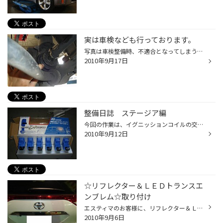
実は車検なども行っております。
写真は車検整備時、不適合となってしまうドライブシャフトブーツ切れを発見 してしまったところです。 じつは車検なども承っているタイヤ館玉川上水なのです。 なんと当店は車検も出来る認証取得工場で整備士も３人います。 他店ではチョット気が重いな・・・と思いましたら一度当店へいらして下さ...
2010年9月17日
整備日誌 ステージア編
今回の作業は、イグニッションコイルの交換です(^O^)／ 車両 日産 ステージア 交換パーツ スピリットファイヤ ダイレクトイグニッションシステム（写真１枚目） このパーツを交換してあげるとプラグの火花が純正の時より 安定します(^^♪エンジンの回転がアクセル操作について来る 感じが実感して...
2010年9月12日
☆リフレクター＆ＬＥＤトランスエ
ンブレム☆取り付け
エスティマのお客様に、リフレクター＆ＬＥＤエンブレムを取り付けました。 リフレクターとは、リアバンパーに付いている反射板のことですが、そこを 社外品に交換する事で、【スモール・ブレーキ】点灯時になんと光ってしまう パーツと、しかも一緒にリアに付いている【トヨタエンブレム】も青く光...
2010年9月6日