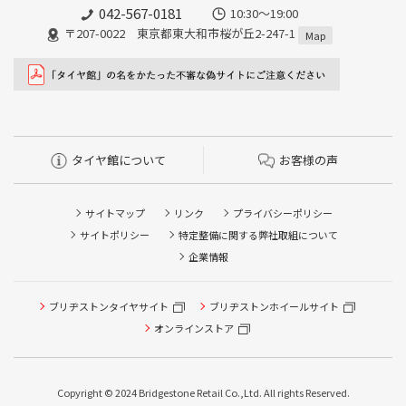
042-567-0181
10:30～19:00
〒207-0022 東京都東大和市桜が丘2-247-1
Map
タイヤ館について
お客様の声
サイトマップ
リンク
プライバシーポリシー
サイトポリシー
特定整備に関する弊社取組について
企業情報
ブリヂストンタイヤサイト
ブリヂストンホイールサイト
タイヤ点検・安全点検/タイヤ履き替え/オイル交換/その他
ピット作業の予約
オンラインストア
クローク契約会員専用タイヤ履き替え※タイヤ履き替えを
希望のクローク契約会員の方はこちらを選択ください
Copyright © 2024 Bridgestone Retail Co.,Ltd. All rights Reserved.
本日のタイヤ履き替え順番待ち予約 ※クローク契約会員の