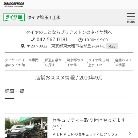
タイヤ館 玉川上水
タイヤのことならブリヂストンのタイヤ館へ
042-567-0181
10:30～19:00
〒207-0022 東京都東大和市桜が丘2-247-1
Map
タイヤ・ホイール専門
都道府県か
東京都のタ
タイヤ館 玉川
店舗おスス
店のタイヤ館
ら探す
イヤ館
上水TOP
メ情報
店舗おススメ情報 / 2010年9月
記事一覧
セキュリティー取り付けやってます
(^^♪
ＶＩＰＰＥＲのセキュリティにクリフォードのスキャナーを取り付けました。 セキュリティーＯＮ、ＯＦＦでイカリング、テールライセンス ブレーキランプ点灯できるように取り付けしました。 実演することもできるので、興味のある方は気軽に声を掛けて下さい。 ちなみに、専門の方が取り付けています。