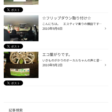
☆フリップダウン取り付け☆
こんにちは。 エスティマ乗りの横田です。 今回の取り付けネタは、フリップダウンです！ 以前は、古いヘッドレストモニターを取り付けていましたが セカンドシートに座っている子供から「テレビが見えづらい」と クレームがあり、画面も大きく見易いフリップダウンを 購入しちゃいました。 取り付...
2010年9月6日
エコ繋がりです。
いきものがかりのボーカルちゃんの声と昔のアーティスト（今も？）沢田聖子さんの声は 似ていると思うのですが・・・如何でしょうか・・・。 こんにちは。 オッサン世代サッサン（佐藤）です。 整備日誌が休み中コソーリ更新、私の日記は少し趣向が違いますがしばしお付き合い 下さい。 ９月も暑い...
2010年9月2日
記事検索