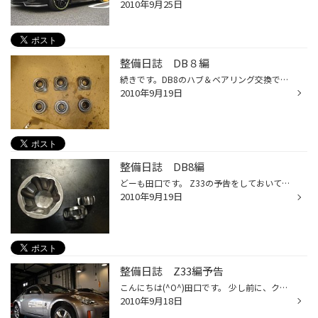
2010年9月25日
整備日誌 DB８編
続きです。DB8のハブ＆ベアリング交換です。 先程話した、ドライブシャフトのベアリングの比較です。（写真１枚目） 写真２枚目は、新品のハブと逝ってしまったハブです(-_-;) タイヤを支えているベアリングがヘタって来ると 走行中の異音や、ハンドルのブレ等が発生します＼(゜ロ＼)(／ロ゜)／ 気...
2010年9月19日
整備日誌 DB8編
どーも田口です。 Z33の予告をしておいてアレですが(；一_一) DB8（インテグラ）の作業がやっと終わったのでこちらを先に(^^♪ 今回の作業は、ハブベアリングの交換＆ドライブシャフトO/H まずは、ドライブシャフトのオーバーホールから 今回は、CRVのパーツを使って、純正強化仕様のシャフトを 作っ...
2010年9月19日
整備日誌 Z33編予告
こんにちは(^O^)田口です。 少し前に、クスコの車高調を取り付けさせて頂いたお客様ですが 今回、クスコのリアデフの取り付けの為に入庫して来ました 少し前にもリアデフの交換をしていた様な気がしますが(－－？)・・・ 今回の車両は、Z33という事でお楽しみに！ 今回も作業にHP更新が追い付かない...
2010年9月18日