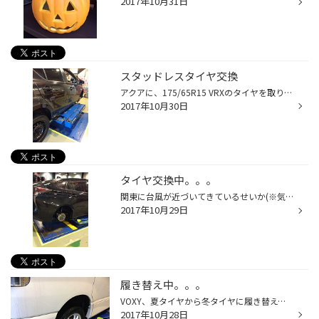
2017年10月31日
スタッドレスタイヤ交換
アクアに、175/65R15 VRXのタイヤを取り付けております(｀・ω・´) もうすぐ冬がやってきます！ お早めのスタッドレスタイヤ取り付け、オススメしております(｀・ω・´) ならし運転をして、冬の道路に備えましょー！(^o^)/
2017年10月30日
タイヤ交換中。。。
関東に台風が近づいてきているせいか(※気象HPより)、当店の方ではかなりの大雨が降っております(´･ω･`) 皆様、夜にもしお出掛けする際は、お気を付けて(｀・ω・´) ただいま、プリウスのお車にPOTENZA アドレナリン RE003 215/45R17のタイヤ4本を交換しております(^o^)/ 新しいタイヤに交換して、楽...
2017年10月29日
履き替え中。。。
VOXY、夏タイヤから冬タイヤに履き替えております٩( 'ω' )و スタッドレスタイヤ履き替えのご予約、沢山頂いております(^o^) 履き替えのご予定、決まっている人も決まっていない人も、 ぜひお早めのご予約を٩( 'ω' )و 余裕をもってタイヤを履き替えて、冬に備えましょー！(=ﾟωﾟ)ﾉ
2017年10月28日