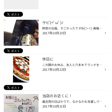
サビ(=ﾟωﾟ)ﾉ
昨夜の台風、すごかったですね(＞＜) 青梅街道は、冠水してて車が壊れるかと 思うくらいの洪水でした(＞＜)泣 久しぶりの晴れ間に心も晴れますね(=ﾟωﾟ)ﾉ さてさて今日は(=ﾟωﾟ)ﾉ 玉川上水店オススメのメニュー(=ﾟωﾟ)ﾉ！ 防錆コートです(=ﾟωﾟ)ﾉ！ 車を新車で買った！乗り換えた！ 毎年、スキーやスノ...
2017年10月23日
休日に
この間のお休み、友人と六本木でランチをしに行ってきました(^o^) 場所は、Salvatore Cuomoというイタリア料理店！ テラス席に座りながら、マルゲリータピザやデザートをもぐもぐ食べてきました(о´∀`о) いつもはテラス席でご飯を食べたりはあまりしないのですが、 外の景色を見ながら食べるピザ、な...
2017年10月22日
当店のお近くに！
最近雨の日ばかりで、なかなかお洗濯しづらいですよね(´･ω･`) 洗濯物が溜まってしまうなあ……とお悩みの方に、朗報(？)です(о´∀`о) 当店の近くに、なんとコインランドリーがあるのです(｀・ω・´) タイヤ交換作業や愛車のメンテナンス作業待ち時間の間に、溜まってしまった洗濯類をコインランドリーに...
2017年10月21日