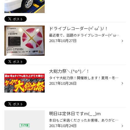
ドライブレコーダー(=ﾟωﾟ)ﾉ！
最近巷で、話題のドライブレコーダー(=ﾟωﾟ)ﾉ 玉川上水店も、入荷しました(=ﾟωﾟ)ﾉ！ ドラレコ(=ﾟωﾟ)ﾉ 写真、テカテカですが。汗 備えあれば、憂いなし。 と、言うことで いかがでしょうか？ 数に限りがございますので ご容赦下さい(=ﾟωﾟ)ﾉ！ #ドラレコ#ドライブレコーダー#タイヤ館
2017年10月27日
大総力祭＼(^o^)／！
タイヤ大総力祭！開催致します！夏用・冬用タイヤも総力を上げて大奉仕致します＼(^o^)／！ ブリザックから待望の新商品登場！ブリザックVRX２！あのブリザックVRXを超える氷上性能とドライ性能！ ちゃんと買い、してみませんか？？ セール期間は10月28日(土)～11/5日(日)まで！ この機会に是非＼(^...
2017年10月26日
明日は定休日ですm(_ _)m
本日もご来店くださったお客様、ありがとうございましたm(_ _)m 明日は当店、定休日となっております(^o^)/ 木曜日からまた元気に営業させていただきますの、宜しくお願い致します( ´ ▽ ` )
2017年10月24日