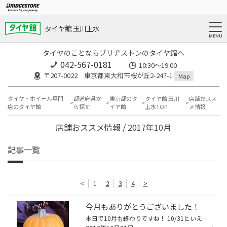
タイヤ館 玉川上水
タイヤのことならブリヂストンのタイヤ館へ
042-567-0181
10:30～19:00
〒207-0022 東京都東大和市桜が丘2-247-1
Map
タイヤ・ホイール専門
都道府県か
東京都のタ
タイヤ館 玉川
店舗おスス
店のタイヤ館
ら探す
イヤ館
上水TOP
メ情報
店舗おススメ情報 / 2017年10月
記事一覧
<
1
2
3
4
>
今月もありがとうございました！
本日で10月も終わりですね！ 10/31といえばハロウィンですね！ 皆さん、ハロウィンイベント楽しまれましたか？ 毎年ハロウィンの日は、いろんな種類の仮装を見ることができるので、 見ているだけでも楽しい気分になります( ´ ▽ ` ) また、明日は水曜日ですがいつも通りお店はやっております！ 11月...