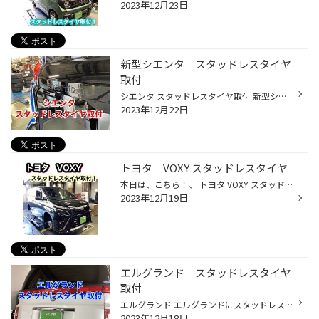
2023年12月23日
新型シエンタ スタッドレスタイヤ
取付
シエンタ スタッドレスタイヤ取付 新型シエンタです！ 今回取り付けさせて頂いたのは、 BLIZZAK VRX3 185/65R15 長距離の多いお客様で、やっぱりいきなりの降雪が心配で、 スタッドレスタイヤの取付をします。 作業完了です！ これでいつ降雪があっても大丈夫ですね〜 寒波が来ているようなので、 ...
2023年12月22日
トヨタ VOXY スタッドレスタイヤ
本日は、こちら！、 トヨタ VOXY スタッドレスタイヤの取付です！ トヨタのミニバンの中でも 多くのユーザー様 乗ってらっしゃるイメージです！ ファミリーカーとしても 人気の車種ですよね♪ お選びいただいたのは、こちら！ ブリヂストン アイスパートナー2！ コストパフォーマンスも◎！ ブリヂス...
2023年12月19日
エルグランド スタッドレスタイヤ
取付
エルグランド エルグランドにスタッドレスタイヤ取付ました。 今回取り付けさせて頂いたのは、 BLIZZAK DM-V1 215/65R16 ミニバンですが、使い方によっては、 SUV用スタッドレスタイヤを選んだ方が良い場合もあります♪ スタッドレスタイヤの性能をフルに発揮するためにも、 アライメント調整をさせ...
2023年12月18日