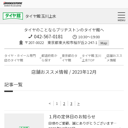
タイヤ館 玉川上水
タイヤのことならブリヂストンのタイヤ館へ
042-567-0181
10:30～19:00
〒207-0022 東京都東大和市桜が丘2-247-1
Map
タイヤ・ホイール専門
都道府県か
東京都のタ
タイヤ館 玉川
店舗おスス
店のタイヤ館
ら探す
イヤ館
上水TOP
メ情報
店舗おススメ情報 / 2023年12月
記事一覧
<
1
2
3
>
１月の定休日のお知らせ
日頃のご愛顧、誠にありがとうございます。 タイヤ館玉川上水より、１月の定休日をお知らせ致します。 年始は元旦から3日まで休業とさせて頂きます。 4日より通常営業となります。 １月の定休日は、水曜日の日,10日,17日,24日を頂いております。 ３１日水曜日は営業日とさせていただきます。 当店へ...