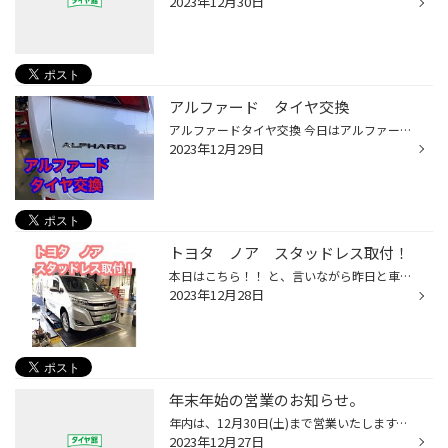
2023年12月30日
アルファード タイヤ交換
アルファードタイヤ交換 今日はアルファードのタイヤ交換です 溝がないので交換します。 今回取り付けさせて頂いたのは、 プレイズPX-RVⅡ 235/50R18です。 今まで使用頂いていたのと同じタイヤになりますね。 作業完了です！ これでまた安心して走行できますね〜 安全運転で楽しくドライブしてくだ...
2023年12月29日
トヨタ ノア スタッドレス取付！
本日はこちら！！ と、言いながら昨日と車種が一緒なのですが。汗 トヨタ ノア スタッドレスタイヤの取付です！ この型のノア、ヴォクシー まだまだ人気ですよね♪ スタッドレスタイヤの取付です！ ブリヂストン アイスパートナー2 タイヤサイズは195/65R15 こちらはセット商品でも お買い得なモデル...
2023年12月28日
年末年始の営業のお知らせ。
年内は、12月30日(土)まで営業いたします。 年始は1月4日(木)から営業いたします。 営業日、ご確認いただきますよう お願い申し上げます。
2023年12月27日