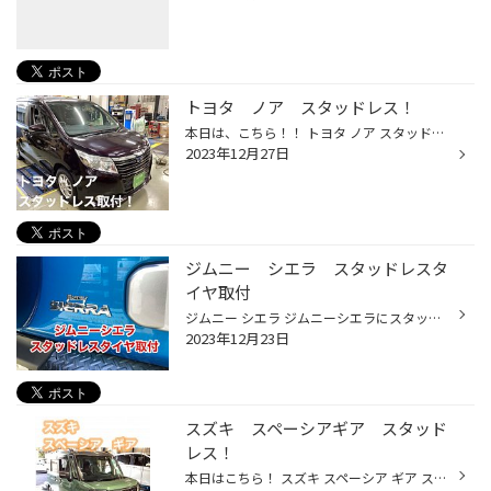
トヨタ ノア スタッドレス！
本日は、こちら！！ トヨタ ノア スタッドレスタイヤのお取付です！ 今まで使用していたスタッドレスタイヤが 交換時期を迎えていたので、 ご交換です！！ お取付いただいたのは、こちら！ ブリヂストンのスタッドレスタイヤ アイスパートナー2！ コストパフォーマンス◎！なのが このタイヤです。 ...
2023年12月27日
ジムニー シエラ スタッドレスタ
イヤ取付
ジムニー シエラ ジムニーシエラにスタッドレスタイヤ取付ました。 取り付けさせて頂いたのは BLIZZAK DM-V2 195/80R15 ホイールはキーラー タクティスです。 深いホイールがとてもカッコイイです！ 完成です！ カッコイイシエラが出来ました！ 雪道楽しんでくださいね〜 くれぐれも、安全運転でド...
2023年12月23日
スズキ スペーシアギア スタッド
レス！
本日はこちら！ スズキ スペーシア ギア スタッドレスタイヤの取付です。 スペーシアギア、モデルとしては アウトドアなパッケージですよね♪ ライト周りも丸目で、特徴的！ 交換の経緯。 今まで使っていたスタッドレスタイヤが 溝がなくなって使用が難しくなってきたので 交換です！！ ブリヂストン...