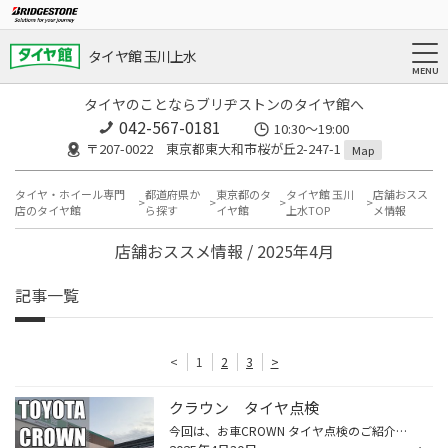
タイヤ館 玉川上水
タイヤのことならブリヂストンのタイヤ館へ
042-567-0181
10:30～19:00
〒207-0022 東京都東大和市桜が丘2-247-1
Map
タイヤ・ホイール専門
都道府県か
東京都のタ
タイヤ館 玉川
店舗おスス
店のタイヤ館
ら探す
イヤ館
上水TOP
メ情報
店舗おススメ情報 / 2025年4月
記事一覧
<
1
2
3
>
クラウン タイヤ点検
今回は、お車CROWN タイヤ点検のご紹介。 当店では、お車のタイヤ点検を承っております。 走行しているとエアーが低下してしまったり、パンクしてしまったりなど起こったりしてしまいます。 エアーが少し抜けているだけだと、目視で分からない場合もございますので、定期的なタイヤ点検をおすすめい...