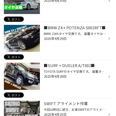
2025年4月30日
■BMW Z4 + POTENZA S001RFT■
BMW Z4のタイヤ交換です。 装着タイヤはPOTENZA S001RFT 245/40R18 純正は前後異径サイズですが前後共通サイズに変換しご使用されていましたので、継続してこのサイズをご案内。 大きな外径差やロードインデックスの変更はお断りしておりますが許容範囲内でしたので、共通サイズ化によって”ローテー...
2025年4月29日
■SURF + DUELER A/T002■
TOYOTA SURFのタイヤ交換です。 装着タイヤはDUELER ALL-TERRAIN A/T002 265/70R16 こちらはブリヂストンタイヤオンラインストアでのご購入商品。 ブリヂストンタイヤオンラインストアでのご購入商品は店舗への直送が可能です。 ホワイトレターが力強いですね。 また、こちらはスペアタイヤまでを含...
2025年4月28日
SWIFT アライメント作業
今回は昨日に続き、お車SWIFTのアライメント調整作業のご案内。 お客様から「タイヤ購入してから1年程度しか経ってないんだけどタイヤの外側部分だけがワイヤー見えて減っている」、「こないだタイヤの溝を見たら内側のタイヤだけ減っていた」などといったお問合せをいただきます。 →アライメントの...
2025年4月25日