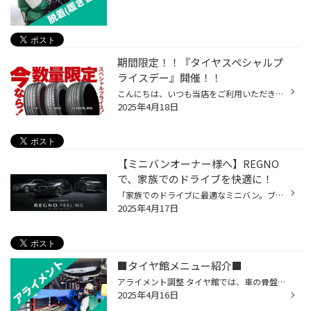
期間限定！！『タイヤスペシャルプ
ライスデー』開催！！
こんにちは、いつも当店をご利用いただきましてありがとうございます。 本日より、コクピット・タイヤ館におきまして、 期間限定！ サイズ限定！！ 数量限定！！！ お得にお買い求めいただける、「タイヤスペシャルプライスデー」がスタートします！ お得なタイヤのご紹介！！ ワゴンR、N-BOX、タン...
2025年4月18日
【ミニバンオーナー様へ】REGNO
で、家族でのドライブを快適に！
「家族でのドライブに最適なミニバン。ブリヂストンのREGNO GR-XⅢ type RVは、ふらつきにくく、安定した走行を実現します。 長距離ドライブでも疲れにくく、家族みんなで快適な時間を過ごせます。 オンラインストアでは、ミニバン用タイヤのラインナップも豊富に取り揃えています。ぜひご覧ください...
2025年4月17日
■タイヤ館メニュー紹介■
アライメント調整 タイヤ館では、車の骨盤矯正「アライメント調整」ができます。 人で例えるならタイヤが靴、アライメントは股関節のゆがみだと思ってもらえればわかりやすいと思います。 人間でも加齢による姿勢のゆがみや個人の歩き方の癖などで、靴の裏が変な減り方をするなんてこともありますね...
2025年4月16日