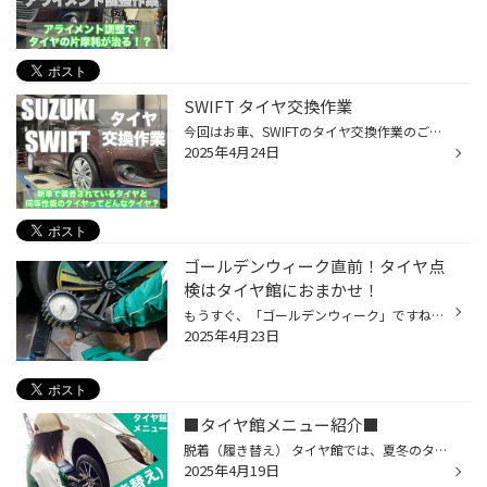
SWIFT タイヤ交換作業
今回はお車、SWIFTのタイヤ交換作業のご紹介。 溝が少なくなり、ひび割れも発生しており、交換時期を迎えていた為、新しいタイヤへご交換作業を承りました。(このような状態でした。) 今回、新しく選んでいただいたタイヤは「BRIDGESTONE ECOPIA NH200C」です！ こちらのタイヤは、低燃費性能とラ...
2025年4月24日
ゴールデンウィーク直前！タイヤ点
検はタイヤ館におまかせ！
もうすぐ、「ゴールデンウィーク」ですね。 たくさんの方がお出かけになるゴールデンウィークは特に、タイヤやおクルマのトラブルが急増しがちです。 例年、高速道路などでの「タイヤの空気圧不足」によるトラブルが増加する傾向ですので お出かけ前に、しっかり「タイヤ点検」をして備えましょう！...
2025年4月23日
■タイヤ館メニュー紹介■
脱着（履き替え） タイヤ館では、夏冬のタイヤの脱着（履き替え）ができます。 タイヤの履き替えには、ホイール付きのタイヤを付け替える「脱着」と、タイヤだけを同一のホイールに付け替える「組替」がございますが、その大きな工賃差や、繰り返し組み替えることでタイヤが傷むなどの理由から、圧...
2025年4月19日