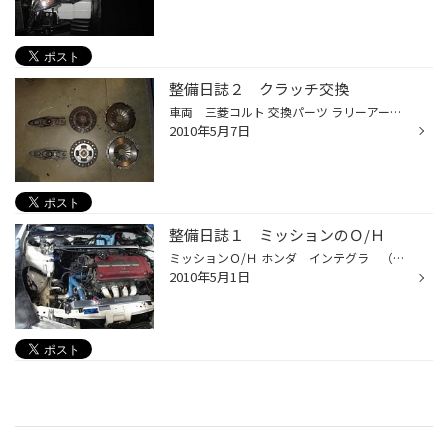
整備日誌２ クラッチ交換
車両 三菱コルト 交換パーツ ラリーアート強化クラッチカバー 純正クラッチディスク 純正レリーズベアリング 写真1枚目の上のパーツが交換前、下が交換する強化品なんですが、見た目では分かりづらいですね。 残念ながらラリーアートからは、強化品はカバーしか出ていないので、とりあえず 上記パ...
2010年5月7日
整備日誌１ ミッションのＯ/Ｈ
ミッションＯ/Ｈ ホンダ インテグラ （ＤＣ２） ＡＴＳの３・４・５速クロスギアの組み込みの+シンクロナイザ+フロントデフの交換作業を しました。 お客様からＦＵＪＩでいい感じで走れるようになったとの感想を頂きました。
2010年5月1日