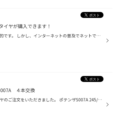
タイヤが購入できます！
タイヤは店頭で購入するのが一般的です。 しかし、インターネットの普及でネットでもタイヤを購入できる時代になりました。 人件費や設備費などがかからない分、インターネット通販では店頭よりも安くタイヤを購入出来たりもします。 しかし！！ ひとたびタイヤサイズや車種を入力すれば、無数の商...
007A ４本交換
WRXのお客様からプレミアムタイヤのご注文をいただきました。 ポテンザS007A 245/40R18 車で様々な場所にお出かけになるとのことでしたので、トータルバランスに優れたS007Aをおすすめさせていただきました。 早速取り付けます。 組付け作業は丁寧に！ ホイールバランスもしっかり取ります。 センタ...