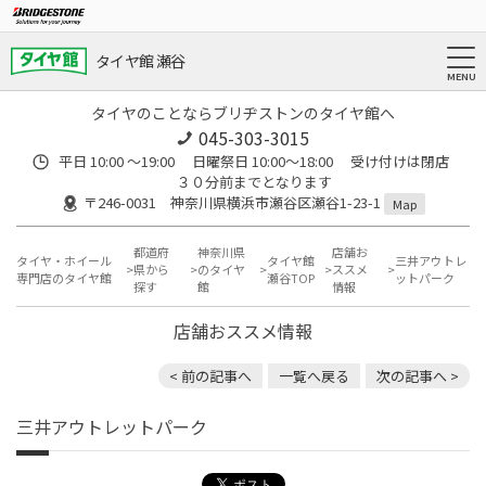
タイヤ館 瀬谷
タイヤのことならブリヂストンのタイヤ館へ
045-303-3015
平日 10:00 ～19:00 日曜祭日 10:00～18:00 受け付けは閉店
３０分前までとなります
〒246-0031 神奈川県横浜市瀬谷区瀬谷1-23-1
Map
都道府
神奈川県
店舗お
タイヤ・ホイール
タイヤ館
三井アウトレ
県から
のタイヤ
ススメ
専門店のタイヤ館
瀬谷TOP
ットパーク
探す
館
情報
店舗おススメ情報
< 前の記事へ
一覧へ戻る
次の記事へ >
三井アウトレットパーク