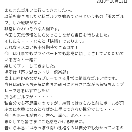
2010年10月13日
またまたゴルフに行ってきました～。
以前も書きましたが私ゴルフを始めてからというもの「雨のゴル
フ」しか経験がない
非常にかわいそうな人間です。
今回も天気予報とにらめっこしながら当日を待ちました。
そしたら・・・なんと「快晴」であります。
これならスコアも十分期待できるはず！
今回は仕事でもプライベートでも非常に親しくさせていただいて
いる方々と一緒に
楽しくプレーしてきました。
場所は「芦ノ湖カントリー倶楽部」
富士山を眺めながらプレーできる非常に綺麗なゴルフ場です。
当日は朝からお天気に恵まれ朝日に照らされながら気持ちよくプ
レーできるはずでしたが
肝心のゴルフが・・・・・
私自分でも不思議なのですが、練習ではきちんと前にボールが飛
ぶのに本番になるとなぜか上手にできない性分でして・・・
今回もボールが右へ、左へ、崖へ、池へ・・・
またしても皆さまにご迷惑をかける結果に。
昔から本番にはめっぽう弱い性格なのは自分でも分かっているの