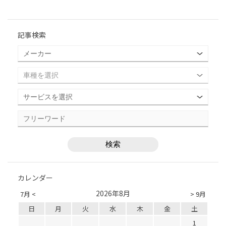
記事検索
カレンダー
2026年8月
7月 <
> 9月
日
月
火
水
木
金
土
1