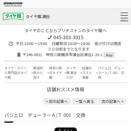
タイヤ館 瀬谷
タイヤのことならブリヂストンのタイヤ館へ
045-303-3015
平日 10:00 ～19:00 日曜祭日 10:00～18:00 受け付けは閉店
３０分前までとなります
〒246-0031 神奈川県横浜市瀬谷区瀬谷1-23-1
Map
タイヤ・ホイー
都道府
神奈川県
タイヤ
店舗お
パジェロ デュー
ル専門店のタイ
県から
のタイヤ
館 瀬谷
ススメ
ラーＡ/Ｔ 001 交
ヤ館
探す
館
TOP
情報
換
店舗おススメ情報
< 前の記事へ
一覧へ戻る
次の記事へ >
パジェロ デューラーＡ/Ｔ 001 交換