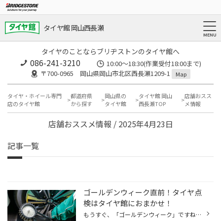
タイヤ館 岡山西長瀬
タイヤのことならブリヂストンのタイヤ館へ
086-241-3210
10:00〜18:30(作業受付18:00まで)
〒700-0965 岡山県岡山市北区西長瀬1209-1
Map
タイヤ・ホイール専門
都道府県
岡山県の
タイヤ館 岡山
店舗おスス
店のタイヤ館
から探す
タイヤ館
西長瀬TOP
メ情報
店舗おススメ情報 / 2025年4月23日
記事一覧
ゴールデンウィーク直前！タイヤ点
検はタイヤ館におまかせ！
もうすぐ、「ゴールデンウィーク」ですね。 たくさんの方がお出かけになるゴールデンウィークは特に、タイヤやおクルマのトラブルが急増しがちです。 例年、高速道路などでの「タイヤの空気圧不足」によるトラブルが増加する傾向ですので お出かけ前に、しっかり「タイヤ点検」をして備えましょう！...