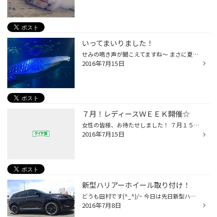
いってまいりました！
せみの鳴き声が聞こえてますね～ まさに夏というような感じ(-_-;) 暑いですが祭りに海に楽しみがたくさんですかね？？ 先日ぶらっと大阪・神戸へ～ 大阪では海遊館に行きました！小学生の修学旅行以来かな～ ジンベイザメ！これを見るのを楽しみにしてまして・・・ 迫力があって、そして魚の種類も...
2016年7月15日
７月！レディースＷＥＥＫ開催☆
女性の皆様、お待たせしました！ ７月１５日～２１日の７日間は レディースＷＥＥＫを開催！！！ ※２０日水曜日はお休みです(>_
2016年7月15日
新型ハリアーホイール取り付け！
どうも田村です(^_^)/~ 今日は先日新型ハリアーに乗られてるお友達が ホイールを購入していただきました！ クレンツェ・ヴェラーエというホイールで 最初はどうも22インチがつけたかったらしいですが 結局20インチに落ち着きました(#^.^#) やっぱりカッコイイですね。。。 マッドブラックにリムのポ...
2016年7月8日