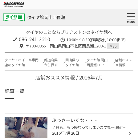
タイヤ館 岡山西長瀬
タイヤのことならブリヂストンのタイヤ館へ
086-241-3210
10:00〜18:30(作業受付18:00まで)
〒700-0965 岡山県岡山市北区西長瀬1209-1
Map
タイヤ・ホイール専門
都道府県
岡山県の
タイヤ館 岡山
店舗おスス
店のタイヤ館
から探す
タイヤ館
西長瀬TOP
メ情報
店舗おススメ情報 / 2016年7月
記事一覧
ぶっさーいくな・・・
７月も、もう終わってしまいますね～ 最近は特に何もなくうちの家にいる猫の不細工な写真が とれたのでお見せします。 ポコちゃんです。 はい。どうでもいいですね～～ この子、ほんとにうるさくて目覚まし時計がいらないくらい 朝からないてます（笑） 私はもっと猫をたくさん飼いたいのですが、 ...
2016年7月26日