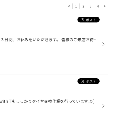
<
1
2
3
4
>
１１月は １・８・１５日（水）の３日間、お休みをいただきます。 皆様のご来店お待ちしております。
えんどぅー君に負けないように、with Tもしっかりタイヤ交換作業を行っていますよ(゜▽゜*) 今回はレグノを購入していただきました！！ 100キロ点検時に感想を聞くのが楽しみです(^o^)v