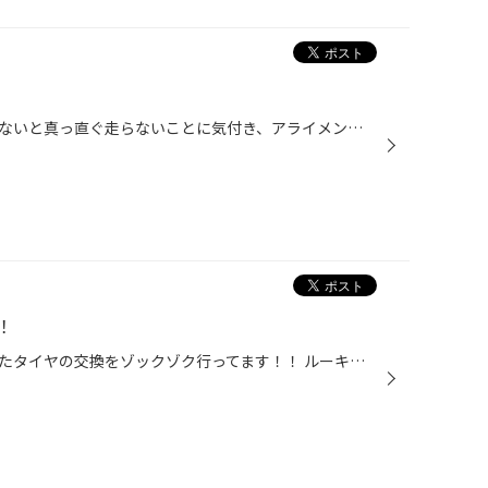
先日、ハンドルを微妙に左に切らないと真っ直ぐ走らないことに気付き、アライメント測定をしてみました！ 数値はあまり問題無かったので、ハンドルのセンターだしを行い、真っ直ぐ走るようになりました！！ ハンドルがズレてるなぁ～や、タイヤが片側ばかり減るなぁ～という症状があれば、一度アラ...
！
先日のイベントでご予約いただいたタイヤの交換をゾックゾク行ってます！！ ルーキーえんどぅー君も着々とタイヤ交換をマスターしています(^o^)v タイヤ交換は俺に任せとけ！！Byえんどぅー タイヤ交換するなら、タイヤのプロがいるタイヤ館へどうぞ！！