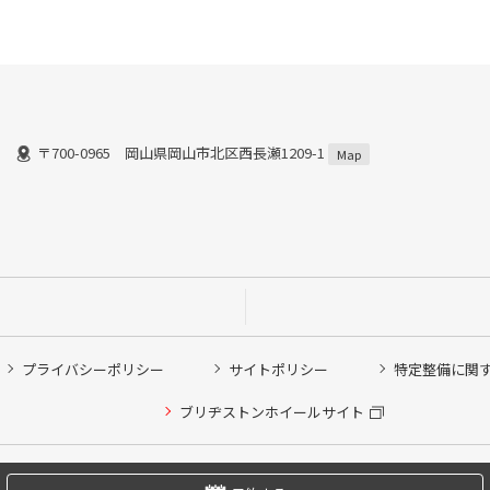
〒700-0965 岡山県岡山市北区西長瀬1209-1
Map
プライバシーポリシー
サイトポリシー
特定整備に関
他ピット作業の予約
ブリヂストンホイールサイト
希望のクローク契約会員の方はこちらを選択ください
の方はご利用いただけません
Copyright © 2024 Bridgestone Retail Co.,Ltd. All rights Reserved.