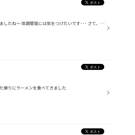
だいぶ朝晩が冷え込むようになりましたね～ 体調管理には気をつけたいです･･･ さて、たまには女子力高めな記事を。笑 笠岡のコスモス畑を見に行ってきました！ 1人で見に行ったのですが、なかなか寂しかったですね笑 お散歩がてら、良休日を過ごせました☆
た帰りにラーメンを食べてきました