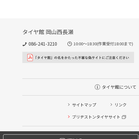
タイヤ館 岡山西長瀬
086-241-3210
10:00〜18:30(作業受付18:00まで)
タイヤ館について
サイトマップ
リンク
タイヤ点検・安全点検/タイヤ履き替え/オイル交換/その
ブリヂストンタイヤサイト
クローク契約会員専用タイヤ履き替え※タイヤ履き替えを
本日のタイヤ履き替え順番待ち予約 ※クローク契約会員