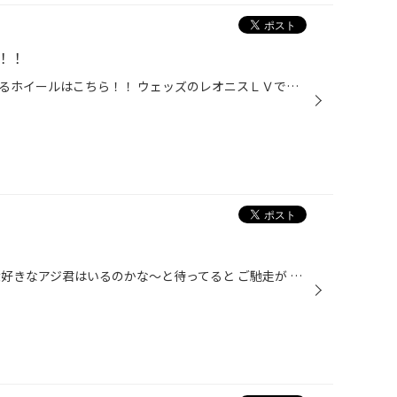
！！
第一回！！ブルゾン三宅が紹介するホイールはこちら！！ ウェッズのレオニスＬＶです！！ アクセントの赤色がカッコいいでしょ～(゜▽゜*) どうですか～？？ ゾックゾクするやろ～！？！？ タイヤだけじゃない、ホイールもタイヤ館岡山西長瀬店までどうぞ！！
今日は天気も良いので魚釣り～ 大好きなアジ君はいるのかな～と待ってると ご馳走が こんなカニが泳いでくるので網は必ずね 笑 そしてお魚画像はいつもの取り忘れ・・・ とても楽しい休日をすごし次はどこに行こうかと計画を立てる村上でした。