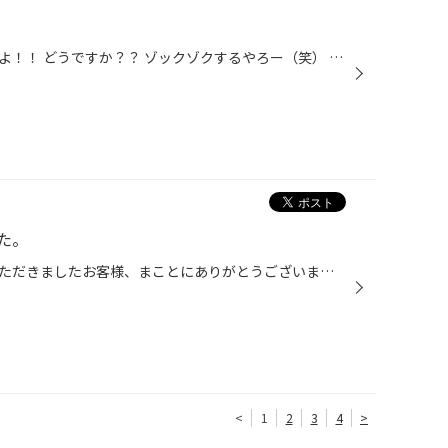
またまたホイールが入荷しましたよ！！ どうですか？？ ゾックゾクするやろー（笑） まだまだ入荷していますので、後日紹介します。
た。
大感謝祭が無事終了し、ご来店いただきましたお客様、まことにありがとうございました。 台風の影響により、ふわふわドームを楽しみに来てくださったお客様には大変ご迷惑をおかけしました。 そして、今回のイベントに参加出来なかったお客様、これからもイベントを企画してまいりますので 、 楽し...
<
1
2
3
4
>