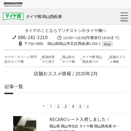
タイヤ館 岡山西長瀬
タイヤのことならブリヂストンのタイヤ館へ
086-241-3210
10:00〜18:30(作業受付18:00まで)
〒700-0965 岡山県岡山市北区西長瀬1209-1
Map
タイヤ・ホイール専門
都道府県
岡山県の
タイヤ館 岡山
店舗おスス
店のタイヤ館
から探す
タイヤ館
西長瀬TOP
メ情報
店舗おススメ情報 / 2020年2月
記事一覧
<
1
2
3
4
5
>
RECAROシート入荷しました！
岡山県 岡山市北区 タイヤ館 岡山西長瀬 の神崎です！！！ RECAROシート 包みだけでもかなりの迫力ですね！！！ シートカバー シート類も取り扱ってます！！！ ご相談からでも、承ります！