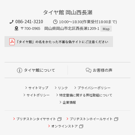
タイヤ館 岡山西長瀬
086-241-3210
10:00〜18:30(作業受付18:00まで)
〒700-0965 岡山県岡山市北区西長瀬1209-1
Map
タイヤ館について
お客様の声
サイトマップ
リンク
プライバシーポリシー
サイトポリシー
特定整備に関する弊社取組について
企業情報
タイヤ点検・安全点検/タイヤ履き替え/オイル交換/その他
ブリヂストンタイヤサイト
ブリヂストンホイールサイト
ピット作業の予約
オンラインストア
クローク契約会員専用タイヤ履き替え※タイヤ履き替えを