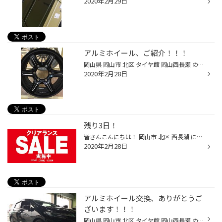
2020年2月29日
アルミホイール、ご紹介！！！
岡山県 岡山市 北区 タイヤ館 岡山西長瀬 の神崎です！ トヨタ車 ハイエース などに取り付け可能な アルミホイール 展示いたしました！！！ グランヴァード NR ブラックカット仕様！！！ 展示はブラックカット仕様ですが、シルバーも種類としてございます！！！ 気になる方、ご説明だけでも構いませ...
2020年2月28日
残り3日！
皆さんこんにちは！ 岡山市 北区 西長瀬 にある タイヤ館 岡山西長瀬店 の三宅です！ 先日より実施中のクリアランスセールも残り3日となりました( ´ ▽ ` ) そろそろ夏タイヤへの履き替えですね！ 春のお出掛け前にタイヤの交換はいかがですか？？ 点検は無料です。気軽にお越し下さいませ(๑>◡<๑)
2020年2月28日
アルミホイール交換、ありがとうご
ざいます！！！
岡山県 岡山市 北区 タイヤ館 岡山西長瀬 の神崎です！！！ ホンダ車のシャトルに アルミホイール交換、ありがとうございます！！！ 純正ホイール から、、、 ガラッと雰囲気変わりましたね！！！ お客様のお好みのアルミホイール、提案いたします！！ 仮当てサービスも実施中ですので、気軽にお越...