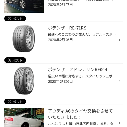
2020年2月27日
ポテンザ RE-71RS
最速へのこだわりが生んだ、リアル・スポーツポテンザ！ 1，サーキットで鍛え抜かれたドライグリップ 2，クルマとも一体感を高め、ドライバーの感性を刺激する ステアリングフィール 3，耐摩耗性能を向上 この度、RE71Rより新しくなりました♪ ポテンザ好きにはたまらないタイヤですね（＾Ｏ＾）
2020年2月26日
ポテンザ アドレナリンRE004
幅広い車種に対応する、スタイリッシュポテンザ！ 1，高次元のドライハンドリング性能を発揮 2，雨の日でもドライビングを堪能できるウェット性能 3，環境性能にも配慮 この度アドレナリンRE003から新しくなりました＼(^o^)／ ポテンザならではの操縦安定性とレスポンスで、 走りなれたいつもの道の...
2020年2月26日
アウディ A6のタイヤ交換をさせて
いただきました！
こんにちは！ 岡山市北区西長瀬にある、タイヤ館岡山西長瀬の萩原です。 今回はAUDI A6のタイヤ交換をさせていただきました！ タイヤサイズは255/35R20！！ 選択肢が少ない中でご相談させていただき、 ブリヂストン ポテンザのS007をお取り付けさせていただきました！ もちろん輸入車でもアライメン...