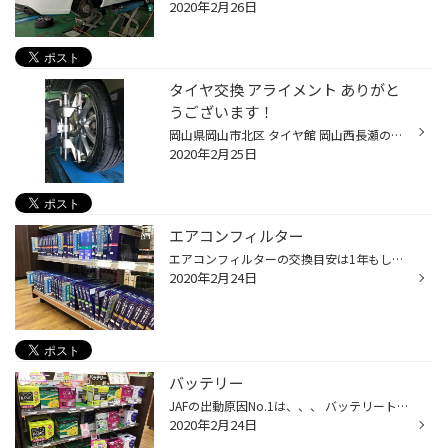
2020年2月26日
タイヤ交換 アライメント ありがと
うございます！
岡山県岡山市北区 タイヤ館 岡山西長瀬の神崎です！！！ マツダ車 プレマシー CWEFW のタイヤ交換とアライメント作業行いました！！！ タイヤは今月新登場したプレイズPX-RVⅡ！！！ 疲れにくいに加えて、ウェット性能 ライフ性能を追加！！ アライメント作業は、藤田スタッフ！！！ 前後ろ二箇所ず...
2020年2月25日
エアコンフィルター
エアコンフィルターの交換目安は1年もしくは1万キロ走行後です。 菌、カビの繁殖を抑制し、花粉の侵入をブロック！ イヤなにおいを強力消臭してくれる、 「BOSCH アエリストエコ」置いてます。 快適にドライブをする為に、空気からスッキリさせませんか？（＾Ｏ＾）
2020年2月24日
バッテリー
JAFの出動原因No.1は、、、 バッテリートラブルなんです！ 最近のバッテリーは性能が良く、急にエンジンがかからない(；ω；) なんてことが増えているんです。 バッテリーも在庫で置いてます！ アイドリングストップ車用のバッテリーもございます。 点検は無料ですので、気軽にお申し付け下さい☆
2020年2月24日