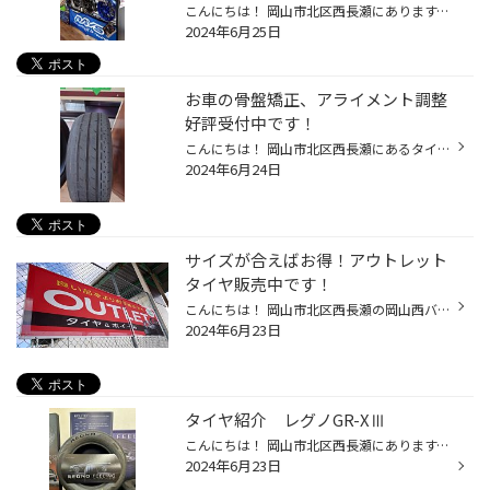
こんにちは！ 岡山市北区西長瀬にあります、タイヤ館岡山西長瀬店スタッフのスマスです！ いつも当店のWEBページをご覧いただきありがとうございます！ 今回値上げの情報が入りましたのでお知らせいたします！ 愛車をカッコよくするなら値上げ前の今が絶対お得！！！ 当店でとっても大人気なホイー...
2024年6月25日
お車の骨盤矯正、アライメント調整
好評受付中です！
こんにちは！ 岡山市北区西長瀬にあるタイヤ館岡山西長瀬店スタッフのスマスです！ 当店のWebページをご覧いただきありがとうございます！ ここ数日雨が降ることが多く湿度のせいかかなり蒸し暑いですね(;'∀') 熱中症の危険度も上がりますので皆様こまめな水分補給をして体調にはお気を付けください...
2024年6月24日
サイズが合えばお得！アウトレット
タイヤ販売中です！
こんにちは！ 岡山市北区西長瀬の岡山西バイパス沿いにあります、タイヤ館岡山西長瀬店スタッフのスマスです！ いつも当店のWEBページをご覧いただきありがとうございます！ 昨日からついに中国地方も梅雨入りしたみたいですね！ 一週間以上雨マークになっています(^^;) 雨で視界が悪くなるだけでな...
2024年6月23日
タイヤ紹介 レグノGR-XⅢ
こんにちは！ 岡山市北区西長瀬にあります、タイヤ館岡山西長瀬店スタッフの遠藤です！ いつも当店のWEBページをご覧いただきありがとうございます！ 本日ご紹介するのは レグノ GR-XⅢ 2月に発売されて少し経ちますが、 まだまだ大好評いただいております！ こちらは新技術「ENLITEN（エンライトン...
2024年6月23日