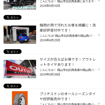
こんにちは！ 岡山市北区西長瀬にあります、タイヤ館岡山西長瀬店スタッフのスマスです！ いつも当店のWEBページをご覧いただきありがとうございます！ いよいよ本日で6月も終わりますね！ 7月と聞くといよいよ夏本番が始まった感じがします！ 暑さが増してくると思いますので皆さま熱中症にはお気...
2024年6月30日
梅雨の雨で汚れたお車を綺麗に！洗
車好評受付中です！
こんにちは! 岡山市北区西長瀬の岡山西バイパス沿いにあります、タイヤ館岡山西長瀬店スタッフのスマスです！ いつも当店のWebページをご覧頂きありがとうございます! 梅雨に入り天気の悪い日は少し肌寒い日もありますね！ 皆様寒暖差で体調崩されませんようお気をつけくださいね(*^^*) 当店では洗...
2024年6月29日
サイズが合えばお得です！アウトレ
ットタイヤあります！
こんにちは！ 岡山市北区西長瀬の岡山西バイパス沿いにあります、タイヤ館岡山西長瀬店スタッフのスマスです！ いつも当店のWEBページをご覧いただきありがとうございます！ ここ数日雨が降る日が続いていますね！ 雨で視界が悪くなりやすくなるので ワイパーの拭き取りが悪いと感じたらお気軽に点...
2024年6月28日
ブリヂストンのオールシーズンタイ
ヤ好評販売中です！
こんにちは！ 岡山市北区西長瀬の岡山西バイパス沿いにあります、タイヤ館岡山西長瀬店スタッフのスマスです！ いつも当店のWEBページをご覧いただきありがとうございます！ 木曜日は女性の方必見！レディースデーの開催日です！ エンジンオイルやメンテナンス用品がお得になりますので是非お気軽に...