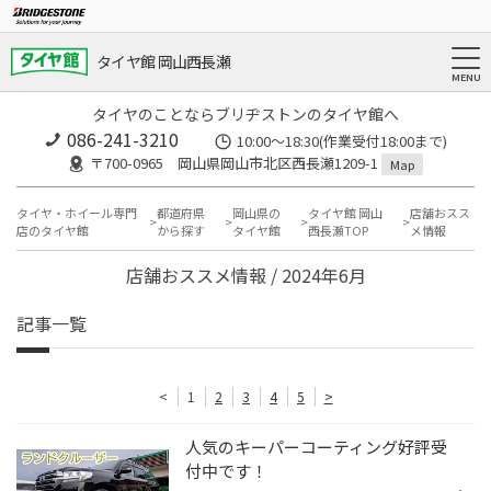
タイヤ館 岡山西長瀬
タイヤのことならブリヂストンのタイヤ館へ
086-241-3210
10:00〜18:30(作業受付18:00まで)
〒700-0965 岡山県岡山市北区西長瀬1209-1
Map
タイヤ・ホイール専門
都道府県
岡山県の
タイヤ館 岡山
店舗おスス
店のタイヤ館
から探す
タイヤ館
西長瀬TOP
メ情報
店舗おススメ情報 / 2024年6月
記事一覧
<
1
2
3
4
5
>
人気のキーパーコーティング好評受
付中です！