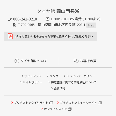
タイヤ館 岡山西長瀬
086-241-3210
10:00〜18:30(作業受付18:00まで)
〒700-0965 岡山県岡山市北区西長瀬1209-1
Map
タイヤ館について
お客様の声
サイトマップ
リンク
プライバシーポリシー
サイトポリシー
特定整備に関する弊社取組について
企業情報
ブリヂストンタイヤサイト
ブリヂストンホイールサイト
タイヤ点検・安全点検/タイヤ履き替え/オイル交換/その他
ピット作業の予約
オンラインストア
クローク契約会員専用タイヤ履き替え※タイヤ履き替えを