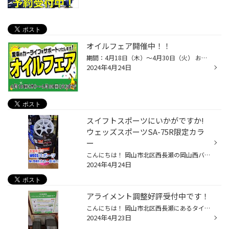
オイルフェア開催中！！
期間：4月18日（木）～4月30日（火） お得な2週間となっております♪ オイル交換を最近されて無い方やオイル交換時期のお客様 是非この機会に！！ 愛車無料点検も実施中！！ ご来店お待ちしております♪
2024年4月24日
スイフトスポーツにいかがですか!
ウェッズスポーツSA-75R限定カラ
ー
こんにちは！ 岡山市北区西長瀬の岡山西バイパス沿いにあります、タイヤ館岡山西長瀬店スタッフのスマスです！ いつも当店のWebページをご覧いただきありがとうございます！ 本日はウェッズスポーツ・SA-75RのNewカラーを紹介します！ なお、こちらは数量限定品です！！ 当店在庫はあとスイフトスポ...
2024年4月24日
アライメント調整好評受付中です！
こんにちは！ 岡山市北区西長瀬にあるタイヤ館岡山西長瀬店スタッフのスマスです！ 当店のWebページをご覧いただきありがとうございます！ 今日も雨が降ったり止んだりと安定しない天気ですね！ 濡れた路面ではブレーキの制動距離も伸びてしまいますのでタイヤのミゾが少ない方はお気をつけください...
2024年4月23日