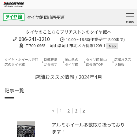
タイヤ館 岡山西長瀬
タイヤのことならブリヂストンのタイヤ館へ
086-241-3210
10:00〜18:30(作業受付18:00まで)
〒700-0965 岡山県岡山市北区西長瀬1209-1
Map
タイヤ・ホイール専門
都道府県
岡山県の
タイヤ館 岡山
店舗おスス
店のタイヤ館
から探す
タイヤ館
西長瀬TOP
メ情報
店舗おススメ情報 / 2024年4月
記事一覧
<
1
2
3
>
アルミホイール多数取り扱っており
ます！