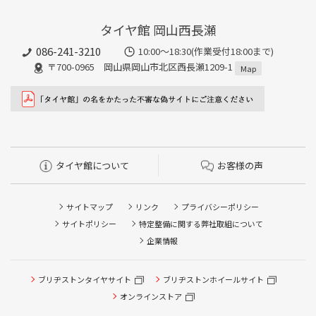
タイヤ館 岡山西長瀬
086-241-3210
10:00〜18:30(作業受付18:00まで)
〒700-0965 岡山県岡山市北区西長瀬1209-1
Map
タイヤ館について
お客様の声
サイトマップ
リンク
プライバシーポリシー
サイトポリシー
特定整備に関する弊社取組について
企業情報
ブリヂストンタイヤサイト
ブリヂストンホイールサイト
タイヤ点検・安全点検/タイヤ履き替え/オイル交換/その他
ピット作業の予約
オンラインストア
クローク契約会員専用タイヤ履き替え※タイヤ履き替えを