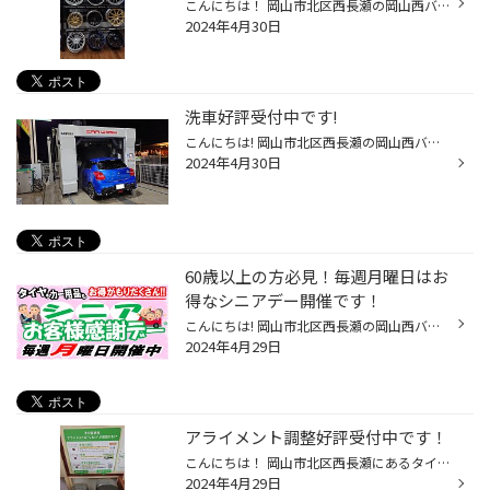
こんにちは！ 岡山市北区西長瀬の岡山西バイパス沿いにあります、タイヤ館岡山西長瀬店スタッフのスマスです！ いつも当店のWebページをご覧いただきありがとうございます！ ここ数日雨の日が多く晴れてる日との気温差が大きい日が続きますね。皆様体調崩されませんようお気を付けくださいね！ 当店...
2024年4月30日
洗車好評受付中です!
こんにちは! 岡山市北区西長瀬の岡山西バイパス沿いにあります、タイヤ館岡山西長瀬店スタッフのスマスです！ いつも当店のWebページをご覧頂きありがとうございます! 今日はあいにくのお天気ですね…。タイヤの残ミゾは濡れた路面での性能に直結するのでお気をつけくださいね！ タイヤ点検ももちろ...
2024年4月30日
60歳以上の方必見！毎週月曜日はお
得なシニアデー開催です！
こんにちは! 岡山市北区西長瀬の岡山西バイパス沿いにあります、タイヤ館岡山西長瀬店スタッフのスマスです！ いつも当店のWebページをご覧頂きありがとうございます! 最近は20度後半の高い気温の日が続きますね！ 慣れない暑さに今の時期でも熱中症になる可能性も十分ありますのでお気を付けくださ...
2024年4月29日
アライメント調整好評受付中です！
こんにちは！ 岡山市北区西長瀬にあるタイヤ館岡山西長瀬店スタッフのスマスです！ 当店のWebページをご覧いただきありがとうございます！ 連休も後半に差し掛かりましたが中々天気が安定しませんね。 濡れた路面ではブレーキの制動距離も伸びてしまいますのでタイヤのミゾが少ない方はお気をつけく...
2024年4月29日