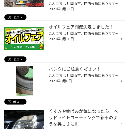
こんにちは！ 岡山市北区西長瀬にあります、 タイヤ館岡山西長瀬店スタッフの八幡木です！ いつも当店のWEBページをご覧いただきありがとうございます！ 本日のご紹介はスペーシア カスタムです！ 洗車前のボンネットですが撥水能力が弱ってしまっています… 高圧洗車機で表面の汚れなどを落として洗...
2023年9月11日
オイルフェア開催決定しました！
こんにちは！ 岡山市北区西長瀬にあります、タイヤ館岡山西長瀬店スタッフのスマスです！ いつも当店をご利用いただきまして誠にありがとうございます！ この度 2023年9月11日(月)～2023年9月25日(月) の期間中オイルフェアの開催が決定しました！ オイル交換がお得になるこのチャンスにぜひご来店...
2023年9月10日
パンクにご注意ください！
こんにちは！ 岡山市北区西長瀬にあります、タイヤ館岡山西長瀬店スタッフのスマスです！ いつも当店のWEBページをご覧いただきありがとうございます！！ 西長瀬店の最寄り駅の北長瀬駅はショッピングモールや大きな病院もあります！ 駅からも西長瀬店は近いのでショッピングの前などにお気軽にお寄...
2023年9月8日
くすみや黄ばみが気になったら、ヘ
ッドライトコーティングで新車のよ
うな美しさに!!