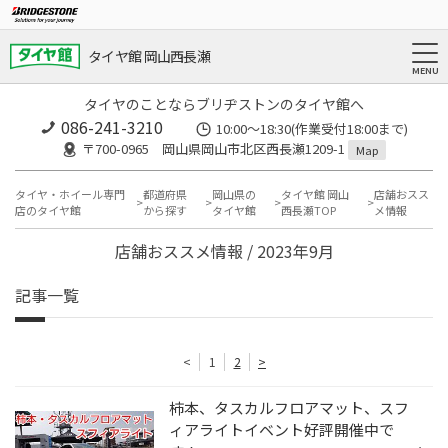
タイヤ館 岡山西長瀬
タイヤのことならブリヂストンのタイヤ館へ
086-241-3210
10:00〜18:30(作業受付18:00まで)
〒700-0965 岡山県岡山市北区西長瀬1209-1
Map
タイヤ・ホイール専門
都道府県
岡山県の
タイヤ館 岡山
店舗おスス
店のタイヤ館
から探す
タイヤ館
西長瀬TOP
メ情報
店舗おススメ情報 / 2023年9月
記事一覧
<
1
2
>
柿本、タスカルフロアマット、スフ
ィアライトイベント好評開催中で