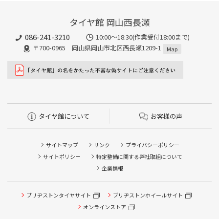
タイヤ館 岡山西長瀬
086-241-3210
10:00〜18:30(作業受付18:00まで)
〒700-0965 岡山県岡山市北区西長瀬1209-1
Map
タイヤ館について
お客様の声
サイトマップ
リンク
プライバシーポリシー
サイトポリシー
特定整備に関する弊社取組について
企業情報
ブリヂストンタイヤサイト
ブリヂストンホイールサイト
タイヤ点検・安全点検/タイヤ履き替え/オイル交換/その他
ピット作業の予約
オンラインストア