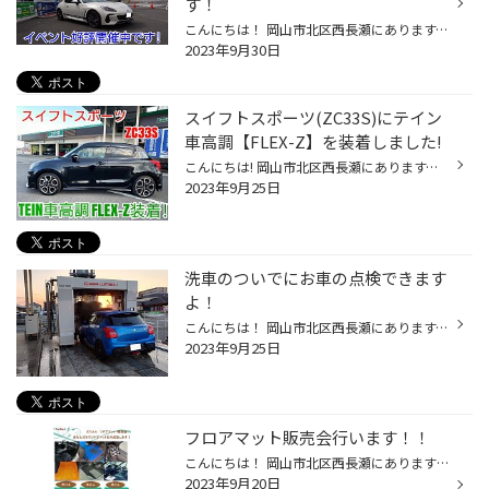
す！
こんにちは！ 岡山市北区西長瀬にあります、タイヤ館岡山西長瀬店スタッフのスマスです！ 現在当店では今日と明日9/30・10/1の二日間【柿本、タスカルフロアマット、スフィアライト】の イベント好評開催中です！ この機会にぜひご来店ください！ またデモカーのBRZもありますので是非生の音をお聴...
2023年9月30日
スイフトスポーツ(ZC33S)にテイン
車高調【FLEX-Z】を装着しました!
こんにちは! 岡山市北区西長瀬にあります、タイヤ館岡山西長瀬店スタッフのスマスです！ 今回紹介するのはこちら！ スズキのスポーツハッチバックのスイフトスポーツです！ 軽量な車重でとても運転が楽しい車です(*^^*) 純正の足回りを外していきます！ スイフトスポーツは純正足回りも評判が良いで...
2023年9月25日
洗車のついでにお車の点検できます
よ！
こんにちは！ 岡山市北区西長瀬にあります、タイヤ館岡山西長瀬店スタッフのスマスです！ いつも当店のWEBページをご覧いただきありがとうございます！ タイヤ館岡山西長瀬店では今夏洗車機が導入され、大好評稼働中です！ タイヤ館アプリに加入して頂くことでさらにお得に洗車出来ますよ！ タイヤ...
2023年9月25日
フロアマット販売会行います！！
こんにちは！ 岡山市北区西長瀬にあります タイヤ館岡山西長瀬店の山形です！ いつも当店のWEBページをご覧いただきありがとうございます！ 9月30日～10月1日までタスカル フロアマット販売会を開催いたします！ 生地やふちのカラーをお好きに選択していただき自分だけのオリジナルフロアマットを作...
2023年9月20日