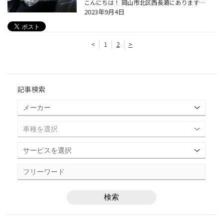
こんにちは！ 岡山市北区西長瀬にあります タイヤ館岡山西長瀬店スタッフの八幡木です！ いつも当店のWEBページをご覧いただきありがとうございます！ 使い込むほどに味のある風合いが加わり、愛着も増していく。そんなふうに、エイジングが楽しめる“お気に入りの道具やモノ”に囲まれた生活ってとて...
2023年9月4日
<
1
2
>
記事検索