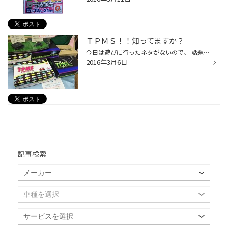
ＴＰＭＳ！！知ってますか？
今日は遊びに行ったネタがないので、 話題の商品ご紹介します(^_-)-☆ 空気圧センサー、「ＴＰＭＳ」をご存知ですか？ おそらく聞いたことがない方がほとんだと思いますが、これは優れものなんです！ タイヤ交換でだいたいの方が空気圧不足で両端がすり減っていて もったいない減り方をしてるんです...
2016年3月6日
記事検索