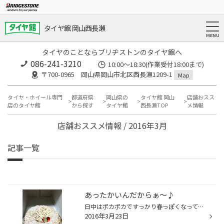
タイヤ館 岡山西長瀬
タイヤのことならブリヂストンのタイヤ館へ
086-241-3210
10:00〜18:30(作業受付18:00まで)
〒700-0965 岡山県岡山市北区西長瀬1209-1
Map
タイヤ・ホイール専門
都道府県
岡山県の
タイヤ館 岡山
店舗おスス
店のタイヤ館
から探す
タイヤ館
西長瀬TOP
メ情報
店舗おススメ情報 / 2016年3月
記事一覧
あったかいんだからぁ～♪
日中はポカポカですっかり春っぽくなってきましたね！ タイトルは少し前に流行った言葉ですね(笑) さて、春といえば花粉(T_T) 私は花粉症になったことがないのですが、何か最近鼻がつまり 目もしょぼしょぼするんです。 これは花粉症なのでしょうか？？ と、なかなかどうでもいい私の疑問です(笑) ...
2016年3月23日