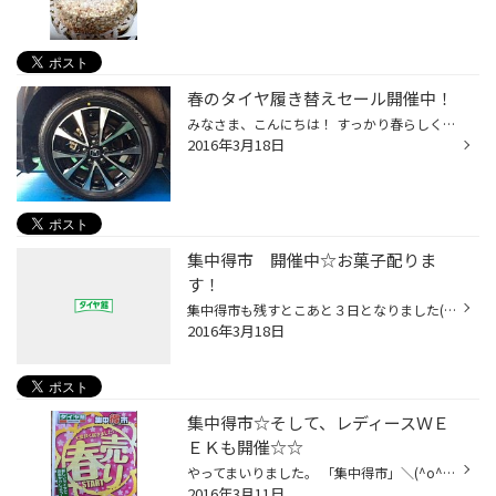
春のタイヤ履き替えセール開催中！
みなさま、こんにちは！ すっかり春らしくなってきましたね〜 タイヤ館岡山西長瀬店では スタッドレスタイヤから夏用タイヤ履き替えセール を開催中です。（当たり前か？笑） 毎日多数のお客様にご来店頂きありがとうございます。 （HPの更新が、、、汗） 新商品プレイズやレグノ、新作アルミホイ...
2016年3月18日
集中得市 開催中☆お菓子配りま
す！
集中得市も残すとこあと３日となりました(*^_^*) お車のメンテナンスは皆さん大丈夫ですか？？ 春休みお出かけ前の点検、タイヤ館にお任せください！！ 同時にレディースＷＥＥＫも開催してますので、是非気軽にお越しください♪ そして、お子様にはお菓子プレゼント☆☆☆ キッズコーナーもありますの...
2016年3月18日
集中得市☆そして、レディースＷＥ
ＥＫも開催☆☆
やってまいりました。 「集中得市」＼(^o^)／ ３／１２（土）～３／２１（月）まで、開催いたします☆ この期間はお得が盛りだくさんですよ♪ スタッドレスタイヤからノーマルタイヤへの履き替えもお任せ下さい！ キッズコーナーもございますので、是非ご家族揃ってお越し下さい(*^_^*) そして、この...
2016年3月11日