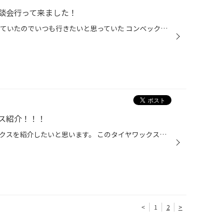
談会行って来ました！
前日、10日にたまたま休みを頂いていたのでいつも行きたいと思っていた コンベックス岡山での日産大商談会へついに行って参りました！ というのも皆さんご存知だとは思いますが新型エクストレイルが8日、 マイナーチェンジをいたしましてエクストレイルオーナーとしては現車がすごい気になってまし...
ス紹介！！！
本日はブリヂストンのタイヤワックスを紹介したいと思います。 このタイヤワックスで愛車のお手入れを足元からしてみませんか？ ボディはピカピカでもタイヤのお手入れを忘れていませんか？ ブリヂストンのタイヤワックスはただきれいにするだけではなく、 高粘度シリコンにより、深みのある美しい...
<
1
2
>