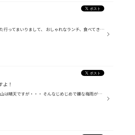
昨年も行ったのですが、尾道へまた行ってまいりまして、 おしゃれなランチ、食べてきました。 おしゃれでしょ～～ 雰囲気も良くて、美味しくいただきました☆ 女子会にはもってこいな感じでしたよ（笑） 皆さんも是非行ってみてください！
すよ！
梅雨の時期がやってきますね～ 岡山は晴天ですが・・・ そんなじめじめで嫌な梅雨が来る前にタイヤ館でお車のメンテナンスいかがですか？ ６／１５（木）～６／２０（火）まで レディースＷＥＥＫ開催しますよ☆★☆ 女性のお客様はこの期間がチャンスですよ！ タイヤやエンジンオイル、ワイパーなどな...