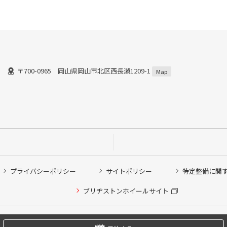
〒700-0965 岡山県岡山市北区西長瀬1209-1
Map
プライバシーポリシー
サイトポリシー
特定整備に関
他ピット作業の予約
ブリヂストンホイールサイト
希望のクローク契約会員の方はこちらを選択ください
の方はご利用いただけません
Copyright © 2024 Bridgestone Retail Co.,Ltd. All rights Reserved.