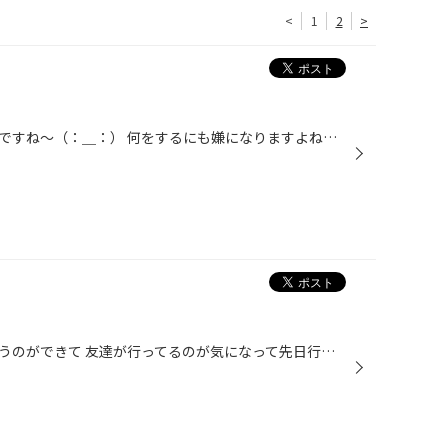
<
1
2
>
晴れの国岡山も、ついに梅雨入りですね～（：＿：） 何をするにも嫌になりますよね～ そんな雨の日にもお出かけしたい！お車は大丈夫ですか？？ ワイパー交換・・・最近ふき取りが悪いなと感じたら タイヤ交換・・・最近雨の日はブレーキのかかりが悪いな、滑りやすいな、 と感じたら！交換次期かも...
最近、地元に「星野珈琲店」というのができて 友達が行ってるのが気になって先日行ってまいりました！ じゃーん！！！ちょオシャンじゃないですか～？？友人がパスタやグラタンみたいなものを 食べていましたがどれも美味しそうでした☆ 皆さんも是非行ってみてください♪