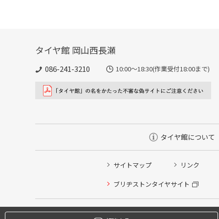
タイヤ館 岡山西長瀬
086-241-3210
10:00〜18:30(作業受付18:00まで)
タイヤ館について
サイトマップ
リンク
タイヤ点検・安全点検/タイヤ履き替え/オイル交換/その
ブリヂストンタイヤサイト
クローク契約会員専用タイヤ履き替え※タイヤ履き替えを
本日のタイヤ履き替え順番待ち予約 ※クローク契約会員