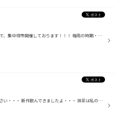
本日から１週間、７／２（日）まで、集中得市開催しております！！！ 梅雨の時期・・・ 雨の日にタイヤは滑りやすくなっていませんか？ ワイパーのふき取り悪くないですか？？ エアコン、久しぶりにつけると、嫌なにおいがしませんか？？？ 全てタイヤ館にお任せ下さい☆ この期間中がお得ですのでお...
別に待ってないといわないでください・・・ 新作飲んできましたよ・・・ 抹茶は私の大好物なので、期待してました！ かなりうまし！！！でしたよ☆ あま～い抹茶ではなく、少し苦味もあって大人な感じでした♪ いつも暗闇の写真ですみません。笑