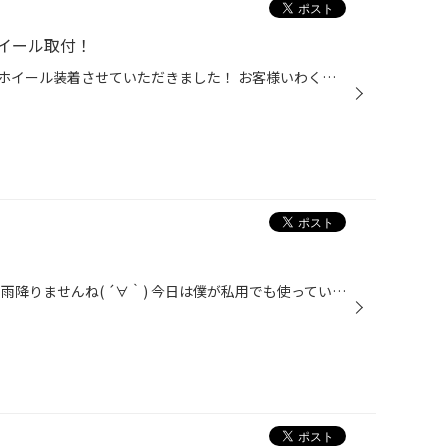
イール取付！
先日、ダイハツ、タントにタイヤホイール装着させていただきました！ お客様いわく純正ホイールが気に入らなかったようで･･･ ブラックポリッシュのような黒が入ってたらいいなということでＢＳの エコフォルムＣＲＳ15を提案したところ気に入っていただきまして タイヤも古くなってきていたのでセッ...
みなさんこんにちは！ 梅雨なのに雨降りませんね( ´∀｀) 今日は僕が私用でも使っているグッズをご紹介したいと思います。 それがこちらになります。 ブライトフォームという商品です。 なんだそれ？？と思われますよね笑 でも使ってみたらビックリするくらい効果を発揮します！ 何かと言いますと、...