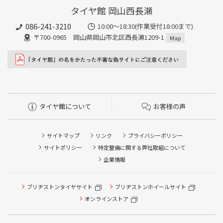
タイヤ館 岡山西長瀬
086-241-3210
10:00〜18:30(作業受付18:00まで)
〒700-0965 岡山県岡山市北区西長瀬1209-1
Map
タイヤ館について
お客様の声
サイトマップ
リンク
プライバシーポリシー
サイトポリシー
特定整備に関する弊社取組について
企業情報
タイヤ点検・安全点検/タイヤ履き替え/オイル交換/その他
ブリヂストンタイヤサイト
ブリヂストンホイールサイト
ピット作業の予約
オンラインストア
クローク契約会員専用タイヤ履き替え※タイヤ履き替えを
希望のクローク契約会員の方はこちらを選択ください