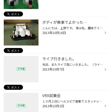
ボディが無事でよかった…
こんにちは、上野です。 実は私、趣味でミニ四駆をやっているのですが、 ちょっと前にNEWマシンを購入しました。 軽くイジッて、さぁ走らせるぞッ！！ と、近くのコース常設のお店でテスト走行…。 開始2秒でご覧の有様ですorz。 コース攻略の道のりはまだまだ先のようです…。 なにはともあれ、 ボデ...
2013年10月16日
ライブ行きました。
先日、またライブ見にいきました。 （ライブ行ってばっかりみたいな気がしないでもないですが） まずは岡山のメタルバンド、Schau-Essenってバンドです。 （ちゃんと撮れてないけど、写真のバンドです） ギターとか、もう瞬きできないくらい素晴らしいんですけど。 ボーカルの女子が、また歌うまい...
2013年10月7日
VRX試乗会
１０月２日にヘルスピア倉敷でスタッドレスタイヤの試乗会がありました。 実際の車に３社のスタッドレスタイヤを装着してスケートリンクの上で走行して 乗り比べをしました！！ 結果はやはりBRIDGESTONEは凄かった その凄さは実際に装着されたら私の言いたい事が伝わると思います！ 他社とのスタッ...
2013年10月3日