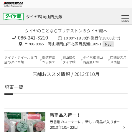
タイヤ館 岡山西長瀬
タイヤのことならブリヂストンのタイヤ館へ
086-241-3210
10:00〜18:30(作業受付18:00まで)
〒700-0965 岡山県岡山市北区西長瀬1209-1
Map
タイヤ・ホイール専門
都道府県
岡山県の
タイヤ館 岡山
店舗おスス
店のタイヤ館
から探す
タイヤ館
西長瀬TOP
メ情報
店舗おススメ情報 / 2013年10月
記事一覧
新商品入荷ー！
芳香剤のコーナーに、新しい商品が入りました！ アロマ好きな方には是非お試しいただきたい！ 「アロマカプセル」！！ 前からある「ドライブタイム」の仲間です。 ドライブタイムは本体をシガーソケットにさして、自分の好きなアロマの香りを車で楽しめるものなのですが、アロマカプセルは電源がい...
2013年10月22日