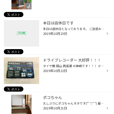
本日は店休日です
本日は店休日となっております。 ご迷惑お掛けしますが、何卒宜しくお願い致します。 明日は毎週木曜日恒例のレディースDAYです！ ご来店お待ちしております。
2019年10月23日
ドライブレコーダー 大好評！！！
タイヤ館 岡山 西長瀬 の神崎です！！！ ドライブレコーダー 大好評です！！！ 今回は WATEX の DVR−C02 です！ 作業風景 土井スタッフがお取り付けしています！ オススメは 前後カメラ です！！！ お買い求めはお早めに！
2019年10月22日
ポコちゃん
久しぶりにポコちゃんネタです(*ﾟ▽ﾟ*) 最近冷え込むようになり日向に当たるのですが 絶妙なところで日向ぼっこしてて思わずパシャリd(￣ ￣) 気持ち良さそうに寝てます笑 毛も生え変わりでボサボサですが、可愛いですねʕ•ᴥ•ʔ
2019年10月21日