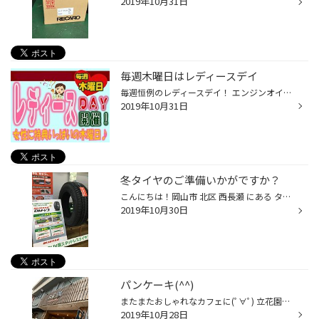
2019年10月31日
毎週木曜日はレディースデイ
毎週恒例のレディースデイ！ エンジンオイル 交換 や バッテリー 交換 、 ワイパー 交換 などのメンテナンス商品が お買い得となっております(^^♪ 無料 のお車安全点検もありますので 是非、気軽にご来店くださいませ(*^_^*)
2019年10月31日
冬タイヤのご準備いかがですか？
こんにちは！岡山市 北区 西長瀬 にある タイヤ館 岡山西長瀬 の三宅です！ 最近日中も冷え込むようになりましたね、、、 急に冷え込むようになったので衣替えが追いついてないです_(┐「ε:)_ そんな中、お問い合わせが増えてまいりましたのが スタッドレス タイヤ です！！ 今はまだお取り寄せも大...
2019年10月30日
パンケーキ(^^)
またまたおしゃれなカフェに(ﾟ∀ﾟ) 立花園って知ってますか？ けっこうネットで調べると有名みたいで、 夏場はかき氷を求める行列がすごいんですよ！！！！ 冬場はパンケーキで、、、 いつも混んでいるので避けてましたが、空いてそう！！ ということで行ってきました☆ 私はモンブランを注文！ けっ...
2019年10月28日