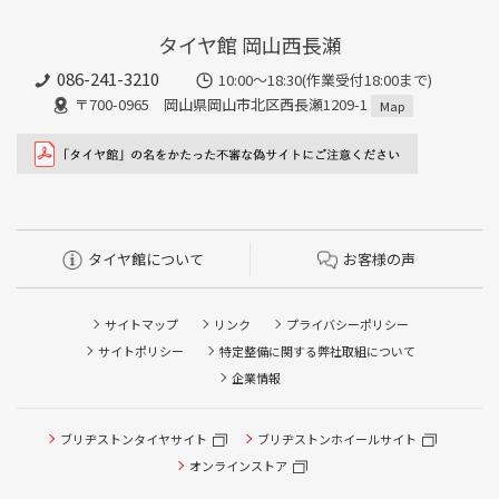
タイヤ館 岡山西長瀬
086-241-3210
10:00〜18:30(作業受付18:00まで)
〒700-0965 岡山県岡山市北区西長瀬1209-1
Map
タイヤ館について
お客様の声
サイトマップ
リンク
プライバシーポリシー
サイトポリシー
特定整備に関する弊社取組について
企業情報
タイヤ点検・安全点検/タイヤ履き替え/オイル交換/その他
ブリヂストンタイヤサイト
ブリヂストンホイールサイト
ピット作業の予約
オンラインストア
クローク契約会員専用タイヤ履き替え※タイヤ履き替えを