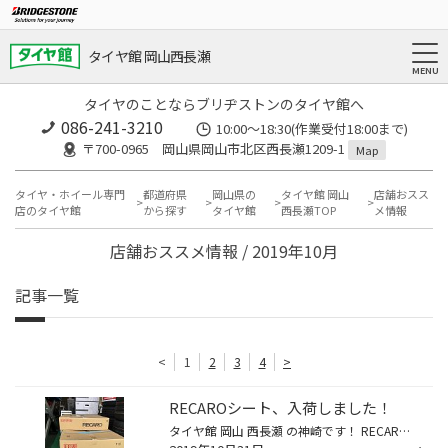
タイヤ館 岡山西長瀬
タイヤのことならブリヂストンのタイヤ館へ
086-241-3210
10:00〜18:30(作業受付18:00まで)
〒700-0965 岡山県岡山市北区西長瀬1209-1
Map
タイヤ・ホイール専門
都道府県
岡山県の
タイヤ館 岡山
店舗おスス
店のタイヤ館
から探す
タイヤ館
西長瀬TOP
メ情報
店舗おススメ情報 / 2019年10月
記事一覧
<
1
2
3
4
>
RECAROシート、入荷しました！
タイヤ館 岡山 西長瀬 の神崎です！ RECARO と書かれた大きな箱が、、 ダンボールの中は果たして、、、！ 後日、開封します！！！お楽しみに！