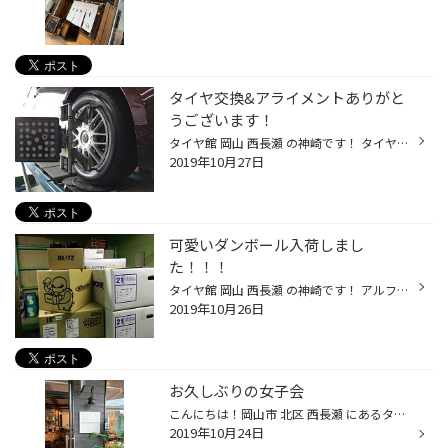
タイヤ交換&アライメントありがと
うございます！
タイヤ館 岡山 西長瀬 の神崎です！ タイヤ交換 アライメント作業 ありがとうございました！！！ ◇作業風景◆ 藤田スタッフが調整しています！ タイヤの劣化 偏摩耗 など起こしていたら、、要注意‼️ 当店は 無料 で タイヤ の 点検 を行なっています！！！ お気軽にお越しくださいませ！
2019年10月27日
可愛いダンボール入荷しまし
た！！！
タイヤ館 岡山 西長瀬 の神崎です！ アルファード の 部品 入荷いたしました！ こんな可愛いダンボールに、どんな部品が入っているのでしょうか！！！ 開封はお楽しみに、、、！！！
2019年10月26日
お久しぶりの女子会
こんにちは！岡山市 北区 西長瀬 にあるタイヤ館岡山西長瀬店の 三宅です(#^^#) 最近は朝晩がかなり冷え込むようになりましたね・・・ 体調崩しがちですが気を付けましょう(*_*) そんな中、西長瀬店の近くにあるおしゃれなところ 問屋町に先行ってきました！ 問屋町テラスができてから行ってなくて...
2019年10月24日