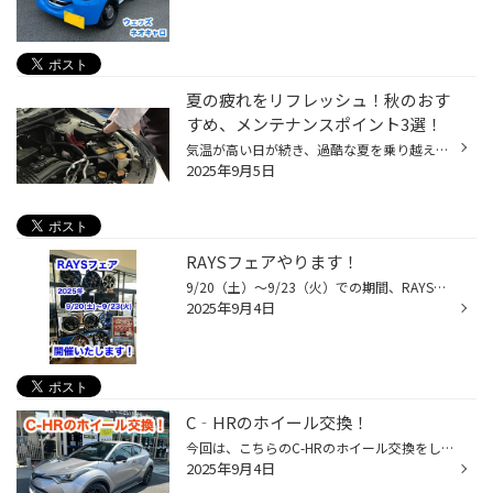
夏の疲れをリフレッシュ！秋のおす
すめ、メンテナンスポイント3選！
気温が高い日が続き、過酷な夏を乗り越えたお車も実は疲れが溜まっています。 そのお車の疲れをとりつつ、秋の行楽シーズンを快適に過ごす為の 『おすすめカーメンテナンス』をご紹介いたします！ 【オススメ秋前メンテナンス3選！】 ■ バッテリー点検・交換 季節の変わり目はバッテリーの調子が悪...
2025年9月5日
RAYSフェアやります！
9/20（土）～9/23（火）での期間、RAYSフェア開催いたします！各ブランドの新作ホイールを中心に多数展示予定です。ぜひこの機会にご来店ください！ご成約特典もご用意しております！
2025年9月4日
C‐HRのホイール交換！
今回は、こちらのC-HRのホイール交換をしたのでご紹介します！ 装着するホイールはRAYS べルサス VV21S です。 サイズは19インチで、カラーはマットスーパーダークガンメタです。 マットな質感にVERSUSのマシニングロゴがワンポイントになっていてオシャレです！ 装着前 フラップ形状のエアロパーツ...
2025年9月4日