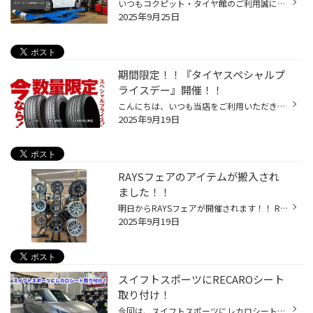
いつもコクピット・タイヤ館のご利用誠にありがとうございます。 皆さん、おクルマを運転していて、フラフラしてまっすぐ走らない、ハンドルがぶれる、 まっすぐ走っている時でもハンドルが左右どちらかに傾いている、 カーブで曲がりにくいなどの ご経験はございませんか？ その症状、おクルマの「...
2025年9月25日
期間限定！！『タイヤスペシャルプ
ライスデー』開催！！
こんにちは、いつも当店をご利用いただきましてありがとうございます。 本日より、コクピット・タイヤ館におきまして、 期間限定！ サイズ限定！！ 数量限定！！！ お得にお買い求めいただける、「タイヤスペシャルプライスデー」がスタートします！ お得なタイヤのご紹介！！ ワゴンR、N-BOX、タン...
2025年9月19日
RAYSフェアのアイテムが搬入され
ました！！
明日からRAYSフェアが開催されます！！ RAYSさんの選りすぐりのホイール全9アイテムが本日搬入されました！ 即売可能な特価ホイールや、ご成約特典もご用意していますのでこの機会に是非ご来店ください！ タイヤ館 岡山西長瀬住所：700-0965岡山県岡山市北区西長瀬1209-1 電話番号： 086-241-3210
2025年9月19日
スイフトスポーツにRECAROシート
取り付け！
今回は、スイフトスポーツにレカロシートを取り付けしたので紹介します！ 装着前 純正シートを取り外しまして・・ シート下の埃とかをしっかり掃除します！ 装着後 取り付けたのは RECARO SR-S BK100 カラーはBlack×Silverです。 張り出したショルダーと太もも横の高いサイドサポートで体全体をがっ...