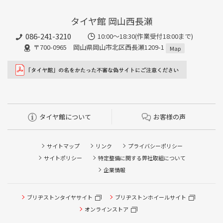
タイヤ館 岡山西長瀬
086-241-3210
10:00〜18:30(作業受付18:00まで)
〒700-0965 岡山県岡山市北区西長瀬1209-1
Map
タイヤ館について
お客様の声
サイトマップ
リンク
プライバシーポリシー
サイトポリシー
特定整備に関する弊社取組について
企業情報
ブリヂストンタイヤサイト
ブリヂストンホイールサイト
タイヤ点検・安全点検/タイヤ履き替え/オイル交換/その他
ピット作業の予約
オンラインストア
クローク契約会員専用タイヤ履き替え※タイヤ履き替えを