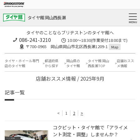
タイヤ館 岡山西長瀬
タイヤのことならブリヂストンのタイヤ館へ
086-241-3210
10:00〜18:30(作業受付18:00まで)
〒700-0965 岡山県岡山市北区西長瀬1209-1
Map
タイヤ・ホイール専門
都道府県
岡山県の
タイヤ館 岡山
店舗おスス
店のタイヤ館
から探す
タイヤ館
西長瀬TOP
メ情報
店舗おススメ情報 / 2025年9月
記事一覧
<
1
2
>
コクピット・タイヤ館で「アライメ
ント測定・調整」しませんか？