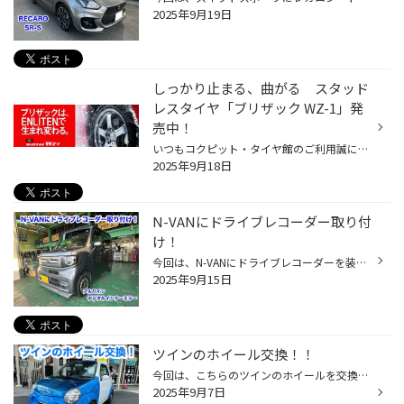
2025年9月19日
しっかり止まる、曲がる スタッド
レスタイヤ「ブリザック WZ-1」発
売中！
いつもコクピット・タイヤ館のご利用誠にありがとうございます。 今回は、9月より発売となった、商品設計基盤技術「ENLITEN」を搭載した, 乗用車用スタッドレスタイヤ「BLIZZAK WZ-1」についてご紹介いたします。 冬道の安心・安全を支える3つの特徴 しっかり止まる、曲がる「ブリザックWZ-1」の製...
2025年9月18日
N-VANにドライブレコーダー取り付
け！
今回は、N-VANにドライブレコーダーを装着したので紹介いたします 装着前 レジャーでお車を使われるので、荷物を載せると後ろが見えにくいとの事なので・・・ アルパインのデジタルインナーミラーに交換いたしました！ 車種専用モデルで10型のDVR-DM1046A-ICです。 これで後ろもくっきり見えますね...
2025年9月15日
ツインのホイール交換！！
今回は、こちらのツインのホイールを交換したので紹介いたします！ 超・特徴的なフロントフェイスはまるで〇ーズの世界から飛び出してきた見た目です。 ボンネットにはカスタムペイントまで施していました！ 装着前 車体購入時に装着されていた特徴的な白ホイールですが・・ オーバーサイズで車体か...
2025年9月7日