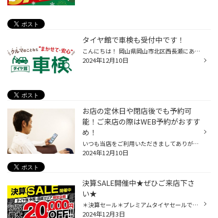
タイヤ館で車検も受付中です！
こんにちは！ 岡山県岡山市北区西長瀬にあります、タイヤ館岡山西長瀬店スタッフのスマスです！ いつも当店のWEBページをご覧いただきありがとうございます！ 一気に寒くなり県北ではもう雪が降っているそうですね！ 自分も先日ついに電気毛布を出しました(^^) 当店では車検を好評受付中です！ 車検...
2024年12月10日
お店の定休日や閉店後でも予約可
能！ご来店の際はWEB予約がおすす
め！
いつも当店をご利用いただきましてありがとうございます。 当店をご利用いただく際、事前に予約をするために店舗へ電話して、 定休日だったり、営業時間外だったり、営業中のはずなのに電話がつながらない という経験をされた方もいらっしゃるのではないでしょうか。 ご不便、ご迷惑をおかけして申...
2024年12月10日
決算SALE開催中★ぜひご来店下さ
い★
＊決算セール＊プレミアムタイヤセールでお得にタイヤ交換＊ いつもタイヤ館岡山西長瀬店をご利用頂き 誠に有難う御座います(*'▽')‼‼ 決算SALEは、 2024.12.2（月）から 2024.12.30（月）まで開催★ 【タイヤ館無料アプリダウンロード♪】で、ブリヂストンタイヤ４本ご購入限定クーポンが使えます♪ 20...
2024年12月3日