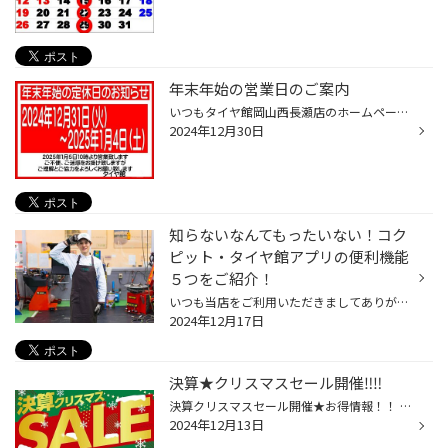
年末年始の営業日のご案内
いつもタイヤ館岡山西長瀬店のホームページを ご利用頂き、誠にありがとうございます 皆様に、年末年始のお休みについてのお知らせです タイヤ館は、２０２４年１２月３１日～２０2５年１月４日まで お休みさせて頂きます お休み中は、ご迷惑をお掛け致しますが 何卒、ご理解ご協力をよろしくお願い...
2024年12月30日
知らないなんてもったいない！コク
ピット・タイヤ館アプリの便利機能
５つをご紹介！
いつも当店をご利用いただきましてありがとうございます。 コクピット・タイヤ館には、 お客様が、これからも便利に利用いただけるように、 便利な機能を搭載しているコクピット・タイヤ館アプリがあるのをご存じでしょうか。 当店をご利用いただいているお客様へは、ご来店いただいた際にご紹介さ...
2024年12月17日
決算★クリスマスセール開催‼︎‼︎
決算クリスマスセール開催★お得情報！！ 期間：12月14日（土）～12月25日（水） ★決算クリスマスセール期間中特典について★ 【特典①】ブリヂストンタイヤ４本セットでお得なクーポンが使えます♪ タイヤ館無料アプリを ダウンロードして下さった方は、 サイズごとにお得なクーポンが ございますっΣ(*...
2024年12月13日