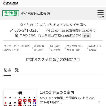
タイヤ館 岡山西長瀬
タイヤのことならブリヂストンのタイヤ館へ
086-241-3210
10:00〜18:30(作業受付18:00まで)
〒700-0965 岡山県岡山市北区西長瀬1209-1
Map
タイヤ・ホイール専門
都道府県
岡山県の
タイヤ館 岡山
店舗おスス
店のタイヤ館
から探す
タイヤ館
西長瀬TOP
メ情報
店舗おススメ情報 / 2024年12月
記事一覧
1月の定休日のご案内
いつもタイヤ館岡山西長瀬店をご利用いただきありがとうございます。 1月のお休みは 1日（水）2日（木）3日（金）4日（土）8日（水）15日（水）22日（水）29日（水） になります。ご迷惑をおかけしますがよろしくお願い致します。
2024年12月30日