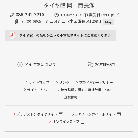
タイヤ館 岡山西長瀬
086-241-3210
10:00〜18:30(作業受付18:00まで)
〒700-0965 岡山県岡山市北区西長瀬1209-1
Map
タイヤ館について
お客様の声
サイトマップ
リンク
プライバシーポリシー
サイトポリシー
特定整備に関する弊社取組について
企業情報
ブリヂストンタイヤサイト
ブリヂストンホイールサイト
タイヤ点検・安全点検/タイヤ履き替え/オイル交換/その他
ピット作業の予約
オンラインストア
クローク契約会員専用タイヤ履き替え※タイヤ履き替えを
希望のクローク契約会員の方はこちらを選択ください