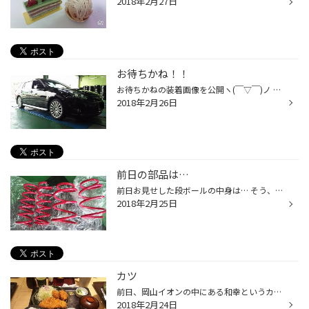
2018年2月27日
お待ちかね！！
お待ちかねの装着画像を公開ヽ(￣▽￣)ノ 交換内容はSTIスプリング、ウェッズスポーツＳＡ１５Ｒ、カラーナットです(^-^)v before after ホイール STIスプリング どうですか～( ・∇・) スポーティー感が増しましたね(*´ω｀*) そして、ホイールにブルーのアクセントが良いですよね～(^-^)v もちろんア...
2018年2月26日
前日の部品は…
前日お見せした段ボールの中身は… そう、STIのバネでしたヽ(￣▽￣)ノ 店長や工場長に手伝ってもらいながら作業しました(^_^)v 車にセットした画像はまた後日アップしますのでお楽しみに✌️ そして、最近のタイヤ館岡山西長瀬店ではホイール交換が好評です！！ 実はアルミホイールって意外とお手軽な...
2018年2月25日
カツ
前日、岡山イオンの中にある和幸というカツ屋さんへ行ってきましたヽ(￣▽￣)ノ いや～美味しかったです(*´-`) ただ、油ものを食べた次の日に若干胃もたれをするようになったのはアレでしょうか… ね… いや、信じたくないので言わないでおきましょう… … …… ……… 年齢のせいとか言わないでー！！！ (笑)
2018年2月24日