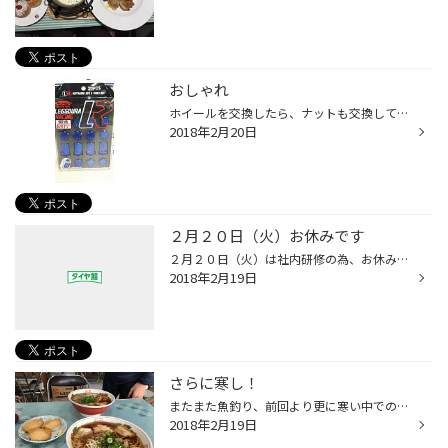
おしゃれ
ホイールを交換したら、ナットも交換してみてはいかがですか？？ いろんな色がありますので、気になる方は是非スタッフまでお問い合わせくださいヽ(￣▽￣)ノ
2018年2月20日
２月２０日（火）お休みです
２月２０日（火）は社内研修の為、お休みとなります。 翌日２１日（水）は営業しております！ ご迷惑おかけします。 皆様のご来店お待ちしております。
2018年2月19日
さらに寒し！
またまた魚釣り、前回より更に寒い中での朝までコースでしたがアジも釣れ楽しめました。 もうアジ画像見飽きたと思いますので今回はなしでこの島で必ず食べる徳森食堂のラーメンをご紹介！ ここのラーメンがとても美味し！もう一つ美味そうなもの発見したので思わず買ってしまった。 釣り以外にも島...
2018年2月19日