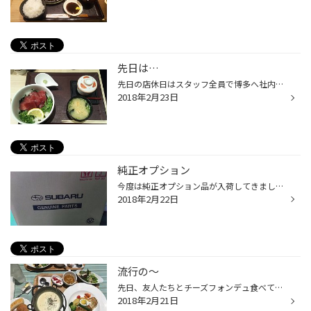
先日は…
先日の店休日はスタッフ全員で博多へ社内研修へ行ってきましたヽ(￣▽￣)ノ お昼ご飯はみんなで海鮮丼をいただきました(^-^)v 最後はお茶漬けでいただき、かなり満足でしたよ～( ・∇・) 今月も残りわずか、頑張っていきましょう！！
2018年2月23日
純正オプション
今度は純正オプション品が入荷してきましたよ～(*´ω｀*) さてさて、どうなるかはお楽しみに(笑)
2018年2月22日
流行の～
先日、友人たちとチーズフォンデュ食べてきました★ 倉敷イオンの中にあるビストロ３０９というお店で食べまして じゃーん♪ かなり美味しかったです！ 今、チーズは流行りというか、女子は大好物ですよね！ ここは、焼きたてパンの食べ放題がついてて 今回はイチゴフェアをしててイチゴを使用したパ...
2018年2月21日