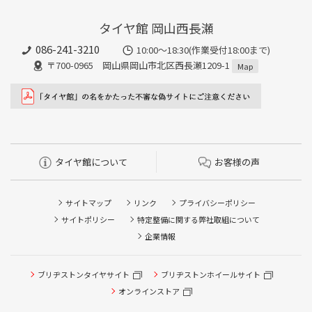
タイヤ館 岡山西長瀬
086-241-3210
10:00〜18:30(作業受付18:00まで)
〒700-0965 岡山県岡山市北区西長瀬1209-1
Map
タイヤ館について
お客様の声
サイトマップ
リンク
プライバシーポリシー
サイトポリシー
特定整備に関する弊社取組について
企業情報
タイヤ点検・安全点検/タイヤ履き替え/オイル交換/その他
ブリヂストンタイヤサイト
ブリヂストンホイールサイト
ピット作業の予約
オンラインストア
クローク契約会員専用タイヤ履き替え※タイヤ履き替えを