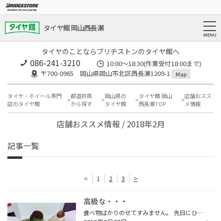
タイヤ館 岡山西長瀬
タイヤのことならブリヂストンのタイヤ館へ
086-241-3210
10:00〜18:30(作業受付18:00まで)
〒700-0965 岡山県岡山市北区西長瀬1209-1
Map
タイヤ・ホイール専門
都道府県
岡山県の
タイヤ館 岡山
店舗おスス
店のタイヤ館
から探す
タイヤ館
西長瀬TOP
メ情報
店舗おススメ情報 / 2018年2月
記事一覧
<
1
2
3
>
高級な・・・
食べ物ばかりのせてすみません。 先日にひーさしぶりに、岡山の天満屋でショッピングしてきました☆ 何か物を買おうとしましたが、イマイチほしいものがなく地下で美味しそうなご飯をたくさん買ってやりました（笑） そんな中、このケーキ！なかなか私からするとええお値段だったケーキでしたのです...