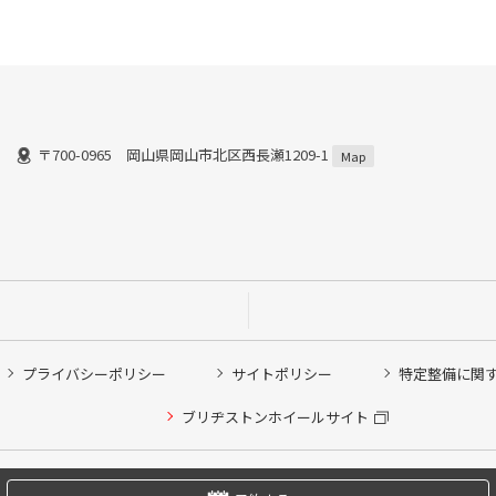
〒700-0965 岡山県岡山市北区西長瀬1209-1
Map
プライバシーポリシー
サイトポリシー
特定整備に関
他ピット作業の予約
ブリヂストンホイールサイト
希望のクローク契約会員の方はこちらを選択ください
の方はご利用いただけません
Copyright © 2024 Bridgestone Retail Co.,Ltd. All rights Reserved.