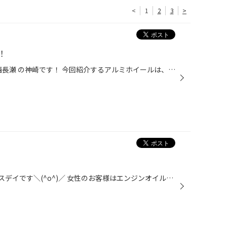
<
1
2
3
>
！
岡山県岡山市北区 タイヤ館 岡山西長瀬 の神崎です！ 今回紹介するアルミホイールは、、、 レオニスシリーズ！！！ この輝き、体感してみてください！！！ サイズも豊富にございます！！！ お気軽にお問合せください！
明日は毎週木曜日恒例のレディースデイです＼(^o^)／ 女性のお客様はエンジンオイル交換やバッテリー交換、ワイパー交換などの メンテナンス商品がお買い得☆ 男性の方も女性の方とご一緒であればお得に(^^♪ タイヤ点検も無料ですので、お気軽にご来店くださいませ☆