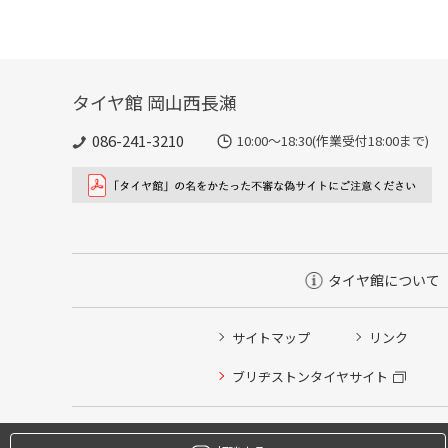
タイヤ館 岡山西長瀬
086-241-3210
10:00〜18:30(作業受付18:00まで)
タイヤ館について
サイトマップ
リンク
タイヤ点検・安全点検/タイヤ履き替え/オイル交換/その
ブリヂストンタイヤサイト
クローク契約会員専用タイヤ履き替え※タイヤ履き替えを
本日のタイヤ履き替え順番待ち予約 ※クローク契約会員