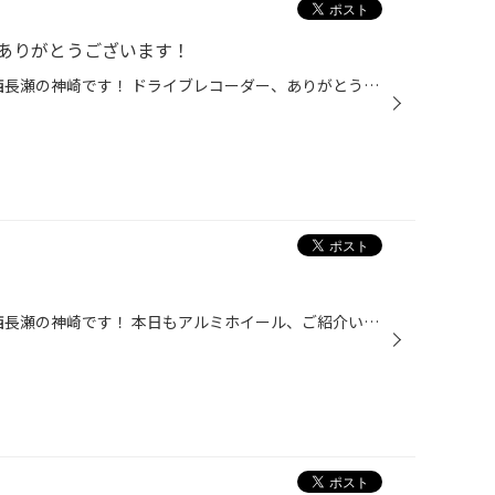
ありがとうございます！
岡山県岡山市北区 タイヤ館 岡山西長瀬の神崎です！ ドライブレコーダー、ありがとうございます！ 今回は、前カメラのみ！ お車の防犯にも、快適なカーライフをサポートいたします！！！ 取り付けは、後日！！！ ご相談、いつでも承ります！ ※在庫に限りあります
岡山県岡山市北区 タイヤ館 岡山西長瀬の神崎です！ 本日もアルミホイール、ご紹介いたします！！！ 今回も、前回紹介したマーベリックシリーズ！！！ マーベリック1212F！！！ 815Fとはまた一味違ったデザインですね！ サイズ等、ご相談受け付けています！！！ 展示品も見に来てください！！！