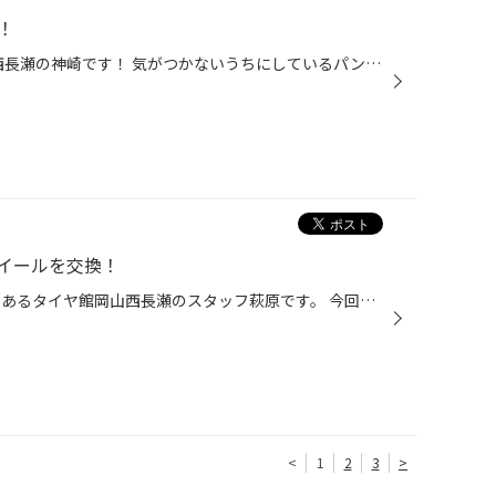
！
岡山県岡山市北区 タイヤ館 岡山西長瀬の神崎です！ 気がつかないうちにしているパンク！？ お客様、しっかりサポートさせていただきます！！！ タイヤ4本購入された方対象！！！ ・加入から2年間の長期補償 ・全国約560店舗で対応 などなど他にも様々な特典ございます！！ 電話での相談も承ります...
イールを交換！
こんにちは！ 岡山市北区西長瀬にあるタイヤ館岡山西長瀬のスタッフ萩原です。 今回は常連のお客様からのご依頼で、 三菱のエクリプスクロスの夏タイヤ用ホイールを交換させていただきましたよ！ この冬用に純正ホイールにスタッドレスタイヤを装着させていただいていました。 ↓ このままでは夏タイ...
<
1
2
3
>