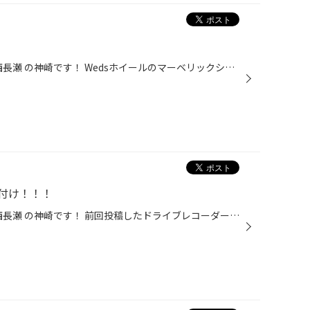
岡山県岡山市北区 タイヤ館 岡山西長瀬 の神崎です！ Wedsホイールのマーベリックシリーズ！！！ 今回は、、、 マーベリック1105S！！！ まるで星型のようなスポーク！！！ 鉄製ホイールからの交換でもドンドン相談承ります！ お電話でも構いません！
付け！！！
岡山県岡山市北区 タイヤ館 岡山西長瀬 の神崎です！ 前回投稿したドライブレコーダーのお取り付け完了いたしました！ この位置でも広角な撮影、可能です！！！ 運転席からも邪魔にならないような場所へ！ 気になるけどなかなか手が出せないお客様❗️ 相談からでも承ります！