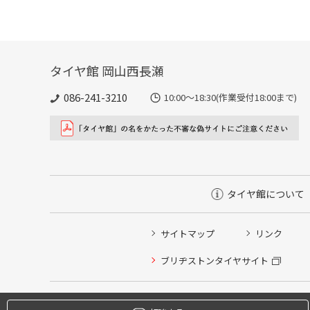
タイヤ館 岡山西長瀬
086-241-3210
10:00〜18:30(作業受付18:00まで)
タイヤ館について
サイトマップ
リンク
タイヤ点検・安全点検/タイヤ履き替え/オイル交換/その
ブリヂストンタイヤサイト
クローク契約会員専用タイヤ履き替え※タイヤ履き替えを
本日のタイヤ履き替え順番待ち予約 ※クローク契約会員