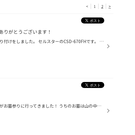
<
1
2
>
ありがとうございます！
本日は、ドライブレコーダーの取り付けをしました。 セルスターのCSD-670FHです。 取り付けはこのような感じになりました！ 最近はお車に必需品なドライブレコーダータイヤ館でも取り付けできます。 ぜひ気軽にお問い合わせ下さい！！！！！！！！！！！
先日の休みに少し遅くなりましたがお墓参りに行ってきました！ うちのお墓は山の中にあるので… こんなところを通っていきます(。-∀-) たまたま涼しい日だったので気持ちよく登れましたv(・∀・*) 次はお彼岸ですね( ・∇・)