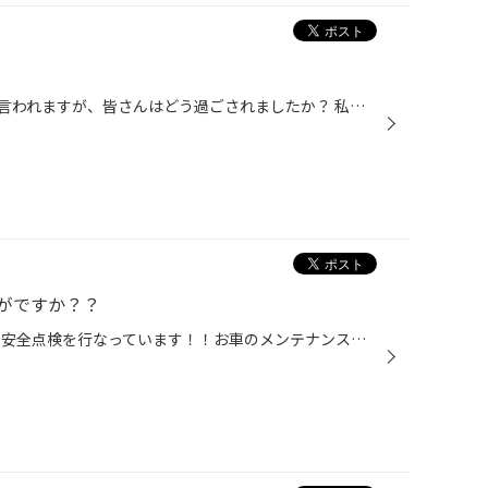
最近「平成最後の夏」なんてよく言われますが、皆さんはどう過ごされましたか？ 私がこの夏にしたかったことはあまり出来なかったような気がしますが、 先日やっと花火見てきました！寄島のほうであがった花火、 そんなに激しく人が多いわけでもなく、そこは芝生の公園で打ちあがるのですが、 シー...
がですか？？
タイヤ館 岡山西長瀬店では無料の安全点検を行なっています！！お車のメンテナンスをお出かけ前に！タイヤの空気圧チェック、オイル、ワイパー、バッテリー関係など無料で見ています。そして、本日は撥水ワイパーの紹介です！私も使っていますが雨の日は水を弾いてくれる撥水コーティングをしてくれ...