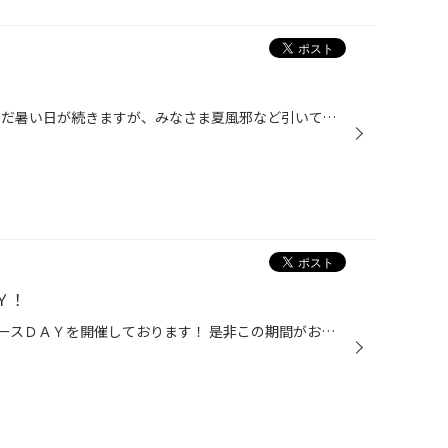
お久しぶりの藤井です！！ まだまだ暑い日が続きますが、みなさま夏風邪など引いてませんか？？ 今回は錆止めをご紹介！！ みなさま、愛車の下回りって見たことありますか？？ ほとんどの方は見たことがないと思いますが、早い方で新車から１年ちょっとで錆は出てきています。 ふだん見えない場所が...
Ｙ！
毎週木曜日は女性にお得なレディースＤＡＹを開催しております！ 是非この期間がお得になっておりますので、お見逃し無く★ 車について分からなくても、大丈夫！まずは無料安全点検からどうぞ♪ ご来店、お待ちしております。