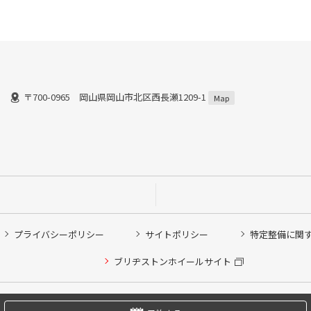
〒700-0965 岡山県岡山市北区西長瀬1209-1
Map
プライバシーポリシー
サイトポリシー
特定整備に関
他ピット作業の予約
ブリヂストンホイールサイト
希望のクローク契約会員の方はこちらを選択ください
の方はご利用いただけません
Copyright © 2024 Bridgestone Retail Co.,Ltd. All rights Reserved.