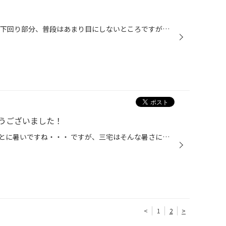
こんにちは・・・上野です。 車の下回り部分、普段はあまり目にしないところですが・・・ 年数経過や潮を含んだ海風、冬の融雪剤などが主な原因で、こんな感じになったりします。 防錆処理で愛車を守る！！錆びてる状態のものにはもちろん、錆びてない状態にも予防として使えます。 くわしくはスタ...
うございました！
こんにちは！三宅です。毎日ほんとに暑いですね・・・ ですが、三宅はそんな暑さに負けずに頑張っております！！！笑 先日にこちらのブリヂストンの、エコフォルムCRS15を取り付けいたした！ 今、人気のブラックなホイールにメッキのライン★ 足元が一気にかわりますよ♪ アクセントに真ん中のセンタ...
<
1
2
>