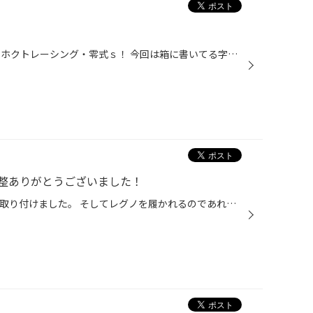
私好みのアルミホイールが入荷。 ホクトレーシング・零式ｓ！ 今回は箱に書いてる字が私好みと言う事で箱のご紹介でした。 装着画像は次回のお楽しみです！
整ありがとうございました！
本日は、ｱﾙﾌｧｰﾄﾞにレグノGRVIIを取り付けました。 そしてレグノを履かれるのであれば、アライメント調整も必須です！！ 今回もバッチリ調整をしました！ タイヤ交換、アライメント調整のご用命は是非タイヤ館岡山西長瀬まで！！！