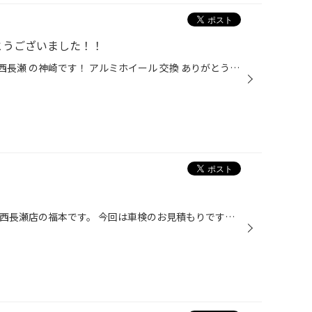
とうございました！！
岡山県 岡山市北区 タイヤ館 岡山 西長瀬 の神崎です！ アルミホイール 交換 ありがとうございます！ 今回は、 スタッドレスタイヤ の ホイール交換 を行いました！！！ TECMAG ホイール ！！！ お取り付けは、お楽しみに！
岡山県 岡山市 北区 タイヤ館 岡山 西長瀬店の福本です。 今回は車検のお見積もりです！ これはオイルゲージです！ すごく汚れて汚いですね！ 換えましょう！ 次に足回りの点検です！ 足回りのゴムが破けていると車検に通らないので しっかり点検が必要です！ そのほかにも点検するところはあります...