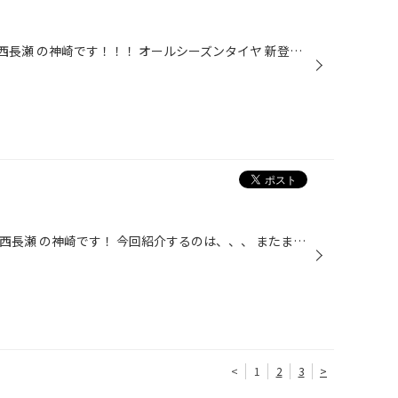
岡山県 岡山市 北区 タイヤ館 岡山西長瀬 の神崎です！！！ オールシーズンタイヤ 新登場！！！ 夏タイヤ と 冬タイヤ の両立を実現！！ 突然の雪 タイヤ 1セットだけ 管理面も抜群！！ ご相談からでもお気軽に！！！ #岡山県#岡山市北区#タイヤ館#岡山#西長瀬#タイヤ交換#夏タイヤ#冬タイヤ#オール...
岡山県 岡山市 北区 タイヤ館 岡山 西長瀬 の神崎です！ 今回紹介するのは、、、 またまた バルミナ から 新登場！！！ マットブラックで、お車の雰囲気も一気にUP！ ・鉄製よりアルミホイールがいい ・ホイールキャップの傷 等々、 デザイン だけでなく 強度 耐久性 も大切なので！ ご相談からでも...
<
1
2
3
>