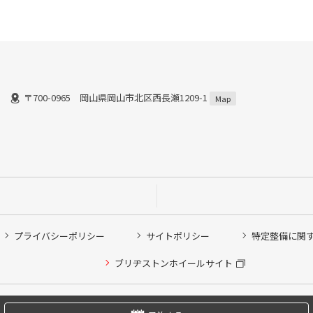
〒700-0965 岡山県岡山市北区西長瀬1209-1
Map
プライバシーポリシー
サイトポリシー
特定整備に関
他ピット作業の予約
ブリヂストンホイールサイト
希望のクローク契約会員の方はこちらを選択ください
の方はご利用いただけません
Copyright © 2024 Bridgestone Retail Co.,Ltd. All rights Reserved.