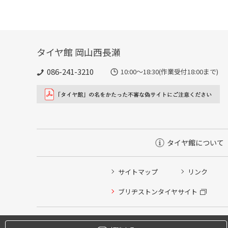
タイヤ館 岡山西長瀬
086-241-3210
10:00〜18:30(作業受付18:00まで)
タイヤ館について
サイトマップ
リンク
タイヤ点検・安全点検/タイヤ履き替え/オイル交換/その
ブリヂストンタイヤサイト
クローク契約会員専用タイヤ履き替え※タイヤ履き替えを
本日のタイヤ履き替え順番待ち予約 ※クローク契約会員