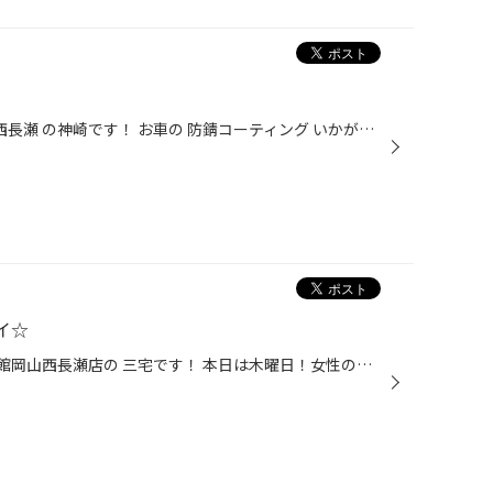
岡山県 岡山市北区 タイヤ館 岡山西長瀬 の神崎です！ お車の 防錆コーティング いかがですか！ 足回り マフラー ハブ しっかりコーティングいたします！！！ 無料 の 安全点検 行います！！！ #岡山市北区#タイヤ館#岡山#西長瀬#タイヤ交換#アルミホイール#オイル交換#メンテナンス商品#ドライブレ...
イ☆
岡山市 北区 西長瀬 にある タイヤ館岡山西長瀬店の 三宅です！ 本日は木曜日！女性のお客様必見のレディースデイ(^^♪ エンジンオイル交換、ワイパー交換、バッテリー交換、オートマチックオイル交換 などのメンテナンス商品がお買い得です。 無料の安全点検もありますので、是非気軽にお越しくださ...