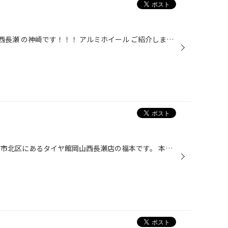
岡山県 岡山市北区 タイヤ館 岡山 西長瀬 の神崎です！！！ アルミホイール ご紹介します！！！ 今回紹介するホイールは、、、 BBS の SUPER-RS ホイール！！！ かっこいいデザインで、村上店長もイチオシ！！！ タイヤ館 ではたくさんの アルミホイール を展示しております！ #岡山県#岡山市北区#...
こんにちは！！！！！ 岡山県岡山市北区にあるタイヤ館岡山西長瀬店の福本です。 本日はアライメント調整ありがとうございます！ SUZUKIのスイフトスポーツです。