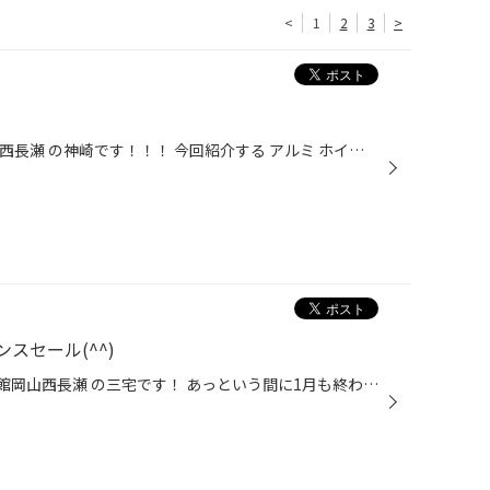
<
1
2
3
>
岡山県 岡山市 北区 タイヤ館 岡山 西長瀬 の神崎です！！！ 今回紹介する アルミ ホイール は、、、 Weds の レオニス GREILA a を紹介します！！！ スポーティーなデザインがカッコいいですね！ お値段もお買い求めやすいので、ぜひ当店へお越しください！！！
スセール(^^)
岡山市 北区 西長瀬 にある タイヤ館岡山西長瀬 の三宅です！ あっという間に1月も終わりましたねΣ(￣。￣ﾉ)ﾉ 最近、歳をとりたくないなーとつくづく思う三宅でございます。。。 さてプレイズがあらたに新発売します！ そのため現在のPXシリーズを売り尽くしセール！！！！ 実施しております(^^) 皆...