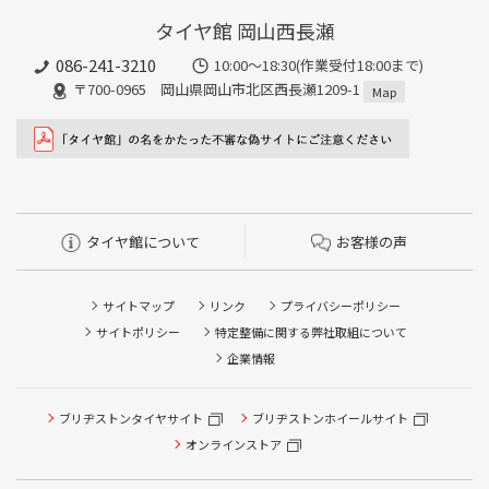
タイヤ館 岡山西長瀬
086-241-3210
10:00〜18:30(作業受付18:00まで)
〒700-0965 岡山県岡山市北区西長瀬1209-1
Map
タイヤ館について
お客様の声
サイトマップ
リンク
プライバシーポリシー
サイトポリシー
特定整備に関する弊社取組について
企業情報
ブリヂストンタイヤサイト
ブリヂストンホイールサイト
タイヤ点検・安全点検/タイヤ履き替え/オイル交換/その他
ピット作業の予約
オンラインストア
クローク契約会員専用タイヤ履き替え※タイヤ履き替えを