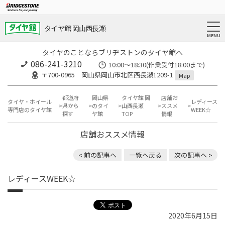
タイヤ館 岡山西長瀬
タイヤのことならブリヂストンのタイヤ館へ
086-241-3210
10:00〜18:30(作業受付18:00まで)
〒700-0965 岡山県岡山市北区西長瀬1209-1
Map
都道府
岡山県
タイヤ館 岡
店舗お
タイヤ・ホイール
レディース
県から
のタイ
山西長瀬
ススメ
専門店のタイヤ館
WEEK☆
探す
ヤ館
TOP
情報
店舗おススメ情報
< 前の記事へ
一覧へ戻る
次の記事へ >
レディースWEEK☆
2020年6月15日