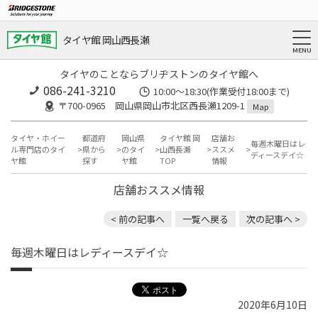
タイヤ館 岡山西長瀬
タイヤのことならブリヂストンのタイヤ館へ
086-241-3210
10:00〜18:30(作業受付18:00まで)
〒700-0965 岡山県岡山市北区西長瀬1209-1
Map
タイヤ・ホイー
都道府
岡山県
タイヤ館 岡
店舗お
毎週木曜日はレ
ル専門店のタイ
県から
のタイ
山西長瀬
ススメ
ディースデイ☆
ヤ館
探す
ヤ館
TOP
情報
店舗おススメ情報
< 前の記事へ
一覧へ戻る
次の記事へ >
毎週木曜日はレディースデイ☆
2020年6月10日