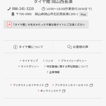
タイヤ館 岡山西長瀬
086-241-3210
10:00〜18:30(作業受付18:00まで)
〒700-0965 岡山県岡山市北区西長瀬1209-1
Map
タイヤ館について
お客様の声
サイトマップ
リンク
プライバシーポリシー
サイトポリシー
特定整備に関する弊社取組について
企業情報
タイヤ点検・安全点検/タイヤ履き替え/オイル交換/その他
ブリヂストンタイヤサイト
ブリヂストンホイールサイト
ピット作業の予約
オンラインストア
クローク契約会員専用タイヤ履き替え※タイヤ履き替えを
希望のクローク契約会員の方はこちらを選択ください