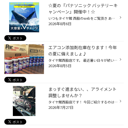
☆夏の『パナソニック バッテリーキ
ャンペーン』開催中！☆
いつもタイヤ館 西脇のwebをご覧頂き ありがとうございます！ タイヤ館 西脇では、 7/1(水)～9/30(水)まで 春の『パナソニック バッテリーキャンペーン』を開催中です☆ パナソニック バッテリーがお得に買えるチャンスです！ パナソニック以外のメーカーでもキャンペーン価格で 対応可能ですので、...
2026年8月6日
エアコン添加剤在庫在ります！今年
の夏に備えましょ♪
タイヤ館西脇店です。 最近暑い日々が続いていますね。 今年も猛暑の予感・・・なので！ エアコン添加剤！在庫あります！ 『WAKO'S パワーエアコン PAC1234』 こちらの商品は これまでのエアコンシステムに使用していた特定フロンや代替フロンは、 地球温暖化や環境問題から排出や使用が制限されて...
2026年8月5日
まっすぐ進まない、、アライメント
調整しませんか？
タイヤ館西脇店です！ 今回ご紹介するのは、アライメント調整！ 車がまっすぐ進まない、 ハンドルがずれている、、 タイヤの減り方がおかしい、、 そんな方にオススメなのがアライメント調整です。 専用の機械を使ってミリ単位で調整します！ アライメント調整をするメリット 「燃費や操縦安定性が...
2026年7月27日