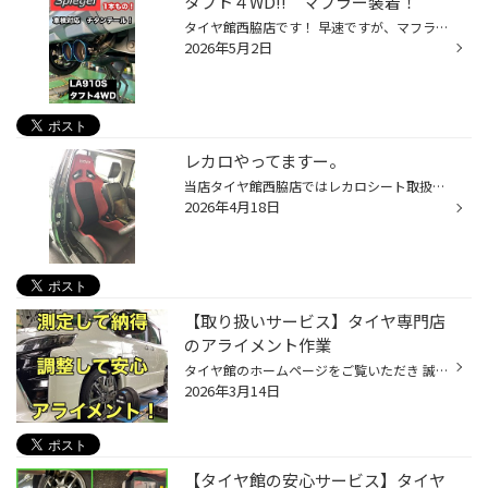
タフト４WD!! マフラー装着！
タイヤ館西脇店です！ 早速ですが、マフラー交換やってますよ!! 交換事例をご紹介!! 車 種：ダイハツ・タフト マフラー：Spiegel・LS-304（チタンテール） 詳しくはこちら⇒マフラー詳細 【タイヤ購入・メンテナンス相談】 ★ネットから簡単予約＆相談はここをタップ★ スタッフ一同お客様のご来店心...
2026年5月2日
レカロやってますー。
当店タイヤ館西脇店ではレカロシート取扱店です。 レカロホームページ SR-7レッド＆ブラックを選んで頂きました。 現在はSR-Sが現行商品で御座います。 純正 ホールド性はもちろんドレスアップに もってこいです。日々の運転が楽しくなりそうです。 この度はタイヤ館西脇店ご利用頂き有難う御座いま...
2026年4月18日
【取り扱いサービス】タイヤ専門店
のアライメント作業
タイヤ館のホームページをご覧いただき 誠にありがとうございます！ タイヤ館では 4輪トータルアライメントのご依頼を承っております！ お車それぞれ各カーメーカー指定の基準値データをもとに しっかり調整いたします！ タイヤ館 アライメント調整について タイヤの性能の発揮・タイヤの寿命・燃費...
2026年3月14日
【タイヤ館の安心サービス】タイヤ