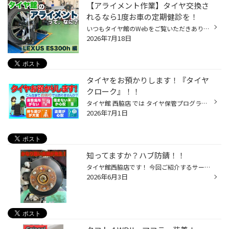
【アライメント作業】タイヤ交換さ
れるなら1度お車の定期健診を！
いつもタイヤ館のWebをご覧いただきありがとうございます！ 本日は近隣タイヤ館直営店舗にて承りましたアライメント作業をご紹介致します WEBへの掲載をご快諾頂きましたお客様誠にありがとうございます！ ************************************** 突然ですが、みなさん。タイヤ専門店でタイヤ交換...
2026年7月18日
タイヤをお預かりします！『タイヤ
クローク』！！
タイヤ館 西脇店 では タイヤ保管プログラム『タイヤクローク』を実施しています。 『タイヤクローク』とは タイヤのプロであるタイヤ館が専用倉庫でお客様の大切なタイヤを 次の履き替え時期まで責任をもってお預かりする、 とても便利なタイヤお預かりサービスです。 ・保管するスペースが狭くて...
2026年7月1日
知ってますか？ハブ防錆！！
タイヤ館西脇店です！ 今回ご紹介するサービスはタイヤ交換時にオススメなハブ防錆です！ ホイールの取付面のハブ。ここが錆びます。 なぜ錆びるのか、、融雪剤や雨水などが原因です。 そんな時にハブ防錆！ 定期的なメンテナンスで錆を予防・抑制してくれます！ 錆を落とし、防錆剤（錆止め）を塗...
2026年6月3日