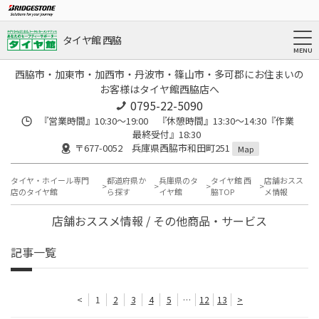
タイヤ館 西脇
西脇市・加東市・加西市・丹波市・篠山市・多可郡にお住まいの
お客様はタイヤ館西脇店へ
0795-22-5090
『営業時間』10:30～19:00 『休憩時間』13:30～14:30『作業
最終受付』18:30
〒677-0052 兵庫県西脇市和田町251
Map
タイヤ・ホイール専門
都道府県か
兵庫県のタ
タイヤ館 西
店舗おスス
店のタイヤ館
ら探す
イヤ館
脇TOP
メ情報
店舗おススメ情報 / その他商品・サービス
記事一覧
<
1
2
3
4
5
…
12
13
>