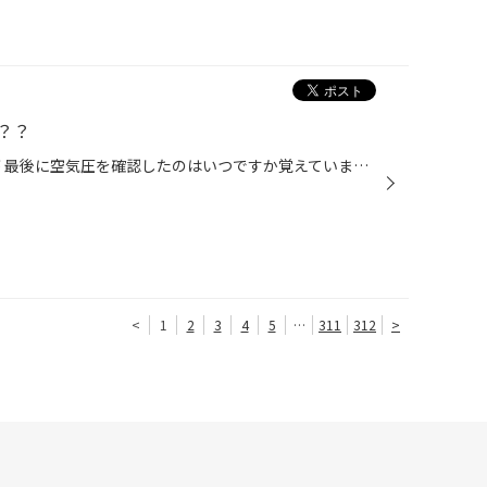
？？
タイヤ館西脇店です！ 早速ですが 最後に空気圧を確認したのはいつですか覚えていますか？ 通常の空気はひと月に1回 窒素ガスで2～3か月に1回 空気圧点検できていますか？ タイヤ館では空気圧点検を完全無料で行っています。 ※窒素ガスへの入れ替えは有料 空気圧ついでのタイヤ点検も実施しています...
<
1
2
3
4
5
…
311
312
>