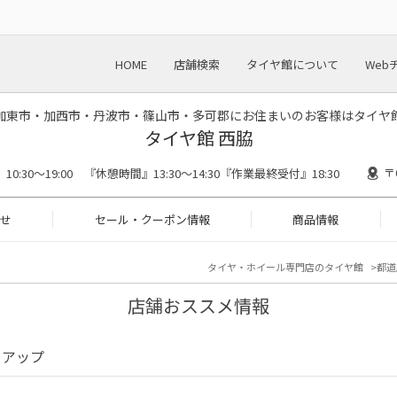
HOME
店舗検索
タイヤ館について
Web
加東市・加西市・丹波市・篠山市・多可郡にお住まいのお客様はタイヤ
タイヤ館 西脇
〒
0:30～19:00 『休憩時間』13:30～14:30『作業最終受付』18:30
せ
セール・クーポン情報
商品情報
タイヤ・ホイール専門店のタイヤ館
都道
店舗おススメ情報
クアップ