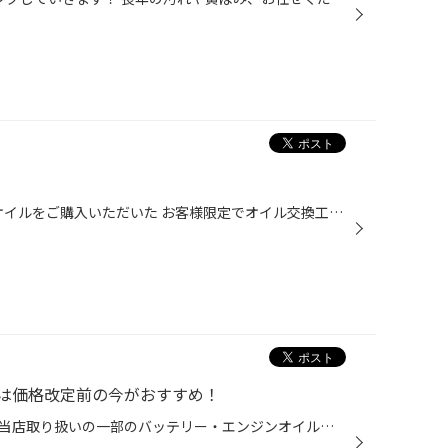
タイヤ館西脇店では現在NUTECオイルをご購入いただいた お客様限定でオイル交換工賃サービスさせていただいております！ 気になっている方チャンスですよ！NUTECホームページ ※その他在庫として置いていないものもご用意できます！ タイヤ館西脇までのGoogleマップ ➥こちらをタップ
は価格改定前の今がおすすめ！
メーカー卸売価格の改定に伴い、当店取り扱いの一部のバッテリー・エンジンオイルの価格改定を 9/1より随時実施させていただきます。 現状の価格改定前の価格での対応については、各製品の値上がり前日までの作業実施が対象となっております。 夏休みでお出かけ予定の方や車検に向けて、そろそろ交...