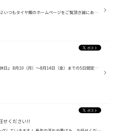
トヨタ VOXY WORK SCHWERT SG2 いつもタイヤ館のホームページをご覧頂き誠にありがとうございます！ 今回はタイヤ館近隣直営店舗（京都・滋賀・大阪・和歌山・兵庫）にて承りました 作業事例をご紹介させて頂きます。 WEBへのご承諾を頂きましたお客様、誠にありがとうございます！ 本日は、トヨタ...
お盆休み期間中の店舗『営業・定休日』 8月10（月）～8月14日（金）までの5日間定休日とさせて頂きます。 ご不便をおかけいたします。 ご理解の程よろしくお願いいたします。 8月15日（土）より通常通り営業いたします！ ご来店お待ちしております!! ⇩⇩来店予約はこちらから⇩⇩ 【タイヤ購入・メンテ...
せください!!
Eクラスのヘッドライトコーティングしていきます！ 長年の汚れや黄ばみ、お任せください！ 今回施工したヘッドライトコーティングは13200円になります。 作業工程 ①まずはしっかりとマスキングをして1200番のペーパーで磨いていきます！ ②大きな傷・汚れが取れたら番手を1500にあげて更に磨きます！...