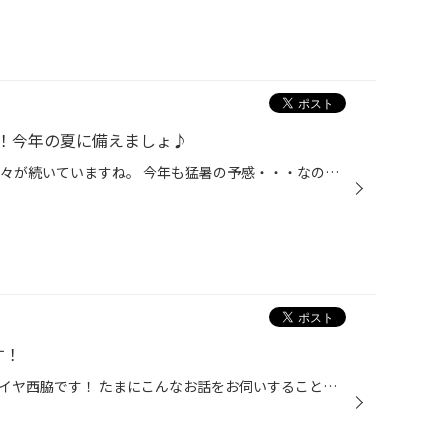
！今年の夏に備えましょ♪
タイヤ館西脇店です。 最近暑い日々が続いていますね。 今年も猛暑の予感・・・なので！ エアコン添加剤！在庫あります！ 『WAKO'S パワーエアコン PAC1234』 こちらの商品は これまでのエアコンシステムに使用していた特定フロンや代替フロンは、 地球温暖化や環境問題から排出や使用が制限されて...
す！
いつもありがとうございます！タイヤ西脇です！ たまにこんなお話をお伺いすることがあります。 「タイヤは4本で展示されていることが多いけど、1本でも買えるの？」 安心してください！１本からでも販売しております！ もちろん２本だけ３本だけの端数での交換もできます！ 1本交換された後に２本...