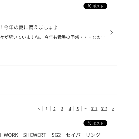
！今年の夏に備えましょ♪
タイヤ館西脇店です。 最近暑い日々が続いていますね。 今年も猛暑の予感・・・なので！ エアコン添加剤！在庫あります！ 『WAKO'S パワーエアコン PAC1234』 こちらの商品は これまでのエアコンシステムに使用していた特定フロンや代替フロンは、 地球温暖化や環境問題から排出や使用が制限されて...
<
1
2
3
4
5
…
311
312
>
ORK SHCWERT SG2 セイバーリング