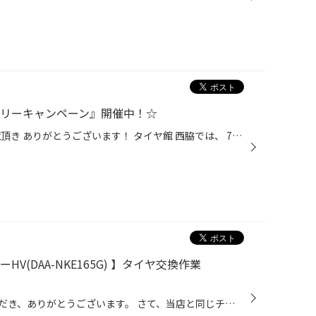
テリーキャンペーン』開催中！☆
いつもタイヤ館 西脇のwebをご覧頂き ありがとうございます！ タイヤ館 西脇では、 7/1(水)～9/30(水)まで 春の『パナソニック バッテリーキャンペーン』を開催中です☆ パナソニック バッテリーがお得に買えるチャンスです！ パナソニック以外のメーカーでもキャンペーン価格で 対応可能ですので、...
V(DAA-NKE165G) 】タイヤ交換作業
日頃より、タイヤ館をご利用いただき、ありがとうございます。 さて、当店と同じチェーン店の近隣タイヤ館店舗で作業いたしましたタイヤ交換をご紹介します。 （WEB掲載をご快諾いただきましたお客様！大変感謝しております。 いつもご愛顧いただき誠にありがとうございます！！） おクルマ：トヨタ...