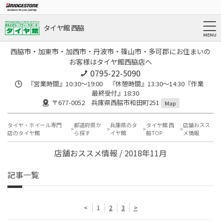
タイヤ館 西脇
西脇市・加東市・加西市・丹波市・篠山市・多可郡にお住まいの
お客様はタイヤ館西脇店へ
0795-22-5090
『営業時間』10:30～19:00 『休憩時間』13:30～14:30『作業
最終受付』18:30
〒677-0052 兵庫県西脇市和田町251
Map
タイヤ・ホイール専門
都道府県か
兵庫県のタ
タイヤ館 西
店舗おスス
店のタイヤ館
ら探す
イヤ館
脇TOP
メ情報
店舗おススメ情報 / 2018年11月
記事一覧
<
1
2
3
>