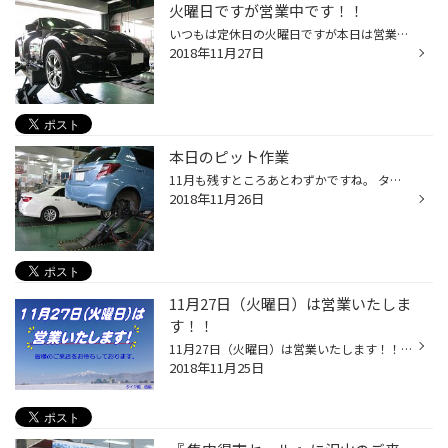
火曜日ですが営業中です！！
いつもは定休日の火曜日ですが本日は営業しています！！ 11月も後半になり、スタッドレスタイヤへの交換作業も多くなってきたので、 12月30日までは無休で営業しています！ タイヤ交換やオイル交換で本日もピットは忙しくしています。 こちらは フェアレディ Z のタイヤ交換です。 装着タイヤは 『 ...
2018年11月27日
本日のピット作業
11月も残すところあとわずかですね。 タイヤ館 西脇 は今日も元気に営業中です！！ スタッドレスタイヤの作業も多くなってきましたが、 今回は トヨタ ヴィッツ で夏タイヤの交換です。 交換するタイヤは 『 エコピア ＮH100C 』 です！！ センターフィット取り付けでしっかりと作業を実施いたしま...
2018年11月26日
11月27日（火曜日）は営業いたしま
す！！
11月27日（火曜日）は営業いたします！！ 11月も終わりに近づき冷え込んできたので、 いよいよスタッドレスタイヤへの交換も本格的に始まり 当店でもスタッドレスタイヤへの交換作業依頼が多くなっています。 そこで・・・・ タイヤ館 西脇店 は11月27日（火曜日）は休まず営業いたします！！ もち...
2018年11月25日