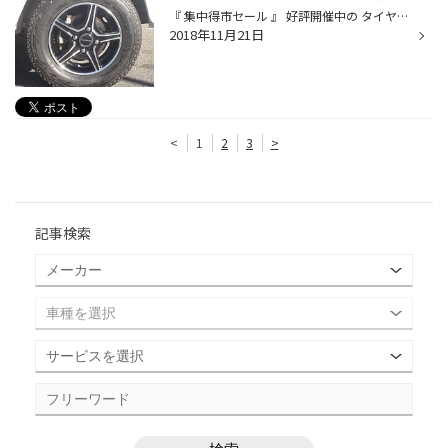
『 集中得市セール 』 好評開催中の タイヤ館 西脇 です！！ 本日も沢山のご来店ありがとうございます。 本日の作業紹介は ホンダ アクティ にアルミホイールの取り付けです。 装着するホイールはブリヂストンの 『 バルミナ V5 』です。 『 バルミナ V5 』の12インチ・13インチサイズは アルミホイ...
2018年11月21日
<
1
2
3
>
記事検索