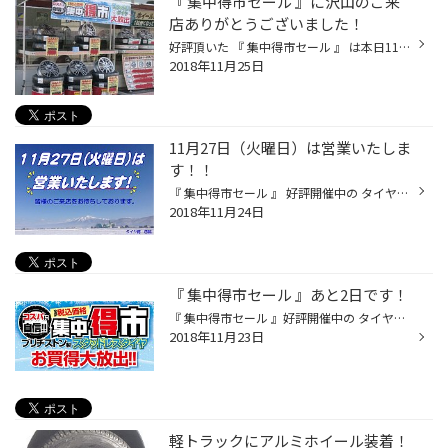
『 集中得市セール 』に沢山のご来
店ありがとうございました！
好評頂いた 『 集中得市セール 』 は本日11月25日で終了となりました。 連日、沢山のご来店ご購入有難うございました。 12月に入って冷え込むと一気にスタッドレスタイヤの需要が増え サイズによっては欠品する事も考えられるので、 今冬にスタッドレスタイヤをご購入を予定されている方は、 お早目...
2018年11月25日
11月27日（火曜日）は営業いたしま
す！！
『 集中得市セール 』 好評開催中の タイヤ館 西脇 です！！ 本日も沢山のご来店ありがとうございます。 11月も終わりに近づき冷え込んできたので、 いよいよスタッドレスタイヤへの交換も本格的に始まり 当店でもスタッドレスタイヤへの交換作業依頼が多くなっています。 そこで・・・・・ もちろ...
2018年11月24日
『 集中得市セール 』あと2日です！
『 集中得市セール 』好評開催中の タイヤ館 西脇 です！ セール期間も残すところ 土曜日・日曜日の2日間となりました。 例年、ひとたび寒気がやってくると、スタドレスタイヤの需要が一気に高まり サイズによっては商品の欠品も多くなってくるので スタッドレスタイヤのご購入を検討されている方は...
2018年11月23日
軽トラックにアルミホイール装着！