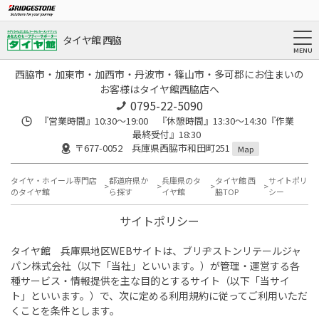
タイヤ館 西脇
西脇市・加東市・加西市・丹波市・篠山市・多可郡にお住まいの
お客様はタイヤ館西脇店へ
0795-22-5090
『営業時間』10:30～19:00 『休憩時間』13:30～14:30『作業
最終受付』18:30
〒677-0052 兵庫県西脇市和田町251
Map
タイヤ・ホイール専門店
都道府県か
兵庫県のタ
タイヤ館 西
サイトポリ
のタイヤ館
ら探す
イヤ館
脇TOP
シー
サイトポリシー
タイヤ館 兵庫県地区WEBサイトは、ブリヂストンリテールジャ
パン株式会社（以下「当社」といいます。）が管理・運営する各
種サービス・情報提供を主な目的とするサイト（以下「当サイ
ト」といいます。）で、次に定める利用規約に従ってご利用いただ
くことを条件とします。