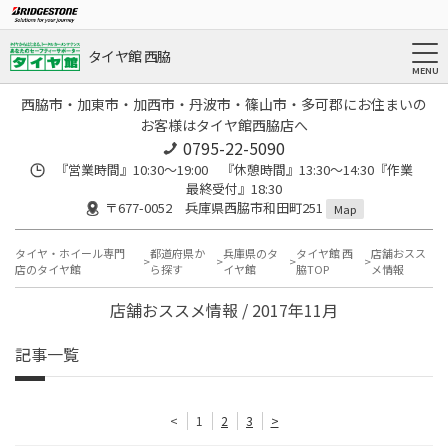
タイヤ館 西脇
西脇市・加東市・加西市・丹波市・篠山市・多可郡にお住まいの
お客様はタイヤ館西脇店へ
0795-22-5090
『営業時間』10:30～19:00 『休憩時間』13:30～14:30『作業
最終受付』18:30
〒677-0052 兵庫県西脇市和田町251
Map
タイヤ・ホイール専門
都道府県か
兵庫県のタ
タイヤ館 西
店舗おスス
店のタイヤ館
ら探す
イヤ館
脇TOP
メ情報
店舗おススメ情報 / 2017年11月
記事一覧
<
1
2
3
>