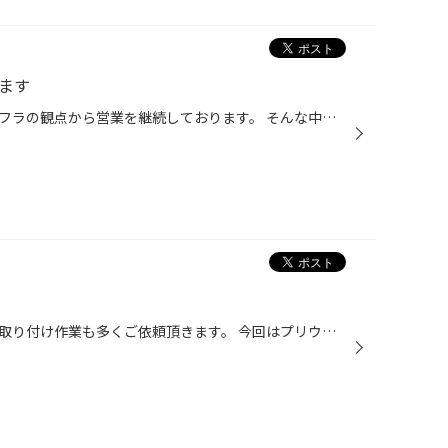
ます
タイヤ館西脇店では現在生活インフラの観点から営業を継続しております。 そんな中でも家計を少しでも応援できるよう、タイヤセールを開催しております。 感染対策を実施しながらも皆様の安全・安心をご提供できるよう努めております。 タイヤ館 西脇 電話. 0795-22-5090 まずはお問い合わせだけで...
ス
当店タイヤ館西脇店では車高調の取り付け作業も多くご依頼頂きます。 今回はプリウスに取り付けです。 フェンダーの隙間がなくなりめちゃくちゃカッコよくなりましたね！！ フレックスZはフルスペック！車高を下げても乗り味は確保ですよ！！ 車高調はタイヤ館西脇へお任せください。 タイヤ館 西脇...