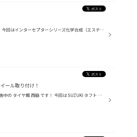
当店はNUTECオイル取扱店です。 今回はインターセプターシリーズ化学合成（エステル系） NUTECテクノロジーをリーズナブルに ストリートやライトチューニング用に開発されたエンジンオイルで、強靭な極薄の油膜がエンジン性能の高効率化を実現します。ワイドレンジをカバーする粘度を新たに設定し、...
ミホイール取り付け！
ウェッズホイールキャンペーン実施中の タイヤ館 西脇 です！ 今回は SUZUKI タフト にアルミホイールの取り付けです。 装着するホイールは『 WEDS MAD VANCE 06』 カラーは ブラックポリッシュ/ブロンズクリアー です！！ この『 WEDS MAD VANCE 06』は ウェッズ2021年のニューモデルホイールです...