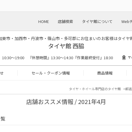
HOME
店舗検索
タイヤ館について
Web
加東市・加西市・丹波市・篠山市・多可郡にお住まいのお客様はタイヤ
タイヤ館 西脇
〒
0:30～19:00 『休憩時間』13:30～14:30『作業最終受付』18:30
せ
セール・クーポン情報
商品情報
タイヤ・ホイール専門店のタイヤ館
都道
店舗おススメ情報 / 2021年4月
一覧