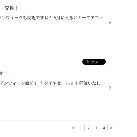
リー交換！
4月も最後の週末となってゴールデンウィークも間近ですね！ 5月に入るとカーエアコンの使用も始まり カーバッテリーにとっては負担が増えていく季節です！ 徐々にバッテリートラブルの発生件数も増えて バッテリー交換のご依頼も多くなってきます。 3年以上経ったバッテリーを使用していたり、 エン...
す！！
お待たせいたしました！！ゴールデンウィーク直前！ 『 タイヤセール 』を開催いたします！！タイヤの交換をご検討中の方は、この機会にぜひ！！新登場の ”ＳＵＶ専用”【 ＡＬＥＮＺＡ ＬＸ１００ 】もお買い得価格でお買い求めいただけます！！さらにオイルやワイパー、バッテリー等のメンテナンス...
<
1
2
3
4
>