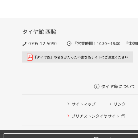
タイヤ館 西脇
0795-22-5090
『営業時間』10:30～19:00 『休憩時
タイヤ館について
サイトマップ
リンク
タイヤ点検・安全点検/タイヤ履き替え/オイル交換/その
ブリヂストンタイヤサイト
クローク契約会員専用タイヤ履き替え※タイヤ履き替えを
本日のタイヤ履き替え順番待ち予約 ※クローク契約会員