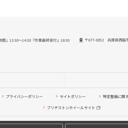
〒677-0052 兵庫県西脇
間』13:30～14:30『作業最終受付』18:30
プライバシーポリシー
サイトポリシー
特定整備に関
他ピット作業の予約
ブリヂストンホイールサイト
希望のクローク契約会員の方はこちらを選択ください
の方はご利用いただけません
Copyright © 2024 Bridgestone Retail Co.,Ltd. All rights Reserved.