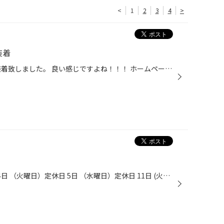
<
1
2
3
4
>
装着
RAYS TEAM DAYTONA STX-Jを装着致しました。 良い感じですよね！！！ ホームページ引用文↓ ジムニーの脚元に軽快感のある2x5スポークデザインを採用。車種専用設計が可能にした断面…逆テーパーをつけ、リムエンドからセンターパートまで連続したDC加工面は、45㎜の落差をつけ、まるでスポークが浮か...
5月の定休日は下記の通りです。 4日 （火曜日）定休日 5日 （水曜日）定休日 11日 (火曜日) 定休日 12日 （水曜日）定休日 18日 （火曜日）定休日 19日 （水曜日）定休日 25日 （火曜日）定休日 26日 （水曜日）定休日 となります。 営業時間 AM 10:30 ~ PM 7:00 皆様のご来店お待ちしております。