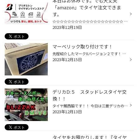
本日はお休みです。でも大丈夫
「amazon」でタイヤ注文できま
す。
☆☆☆☆☆☆☆☆☆☆☆☆☆☆☆☆☆☆☆ ブリヂストンタイヤ 直営店の タイヤ館西脇です！ 本日はお休みを頂いております。 明日の20日は水曜日ですが、営業致しますのでこの機会をお見逃しなく！！ ですが・・・ タイヤ交換ご検討されているお客様ご安心下さい！！ 【 ブリヂストン タイヤオンラインストア 】 乗用車...
2023年12月19日
マーベリック取り付けです！
先程紹介したマークXバージョン２です！ タイヤ館西脇です！ 今日は2ピースホイールのお取り付けです！ わくわくしちゃいますねー！ 箱からドキドキ・・・開封！ 気をつけてタイヤと組付けて・・・ ホイールバランスをとります。 アルミのウエイトを貼っていきます！・・・まっすぐキレイに・・・ ...
2023年12月15日
デリカD:５ スタッドレスタイヤ交
換！！
タイヤ館西脇です！！ 今日は三菱デリカのスタッドレスタイヤ交換です！！ 取り付けタイヤはBLIZZAK DM-V3 です！ ウインタースポーツを楽しむお客様にはぴったり商品ではないでしょうか？ 何故ならSUV専用設計のDM-V3をお考えのお客様は 当たり前ですが、SUVの車両を購入されたお客様です！ 普通車...
2023年12月13日
タイヤをお預かりします！『タイヤ