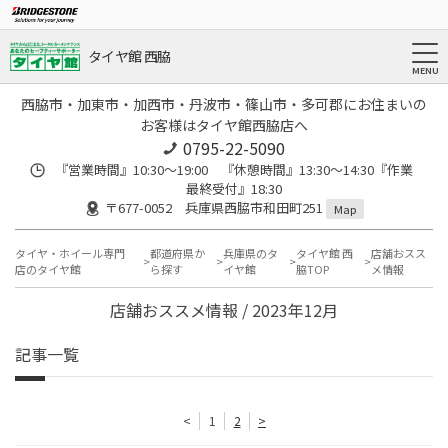
タイヤ館 西脇
西脇市・加東市・加西市・丹波市・篠山市・多可郡にお住まいの
お客様はタイヤ館西脇店へ
0795-22-5090
『営業時間』10:30～19:00 『休憩時間』13:30～14:30『作業
最終受付』18:30
〒677-0052 兵庫県西脇市和田町251
Map
タイヤ・ホイール専門
都道府県か
兵庫県のタ
タイヤ館 西
店舗おスス
店のタイヤ館
ら探す
イヤ館
脇TOP
メ情報
店舗おススメ情報 / 2023年12月
記事一覧
<
1
2
>