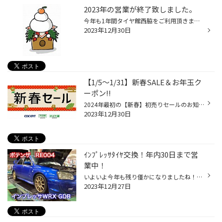
2023年の営業が終了致しました。
今年も1年間タイヤ館西脇をご利用頂きました事、 誠に有難う御座いました。 当店は地域の皆様に愛されるよう、 地域の安全を足元から支える使命を胸に 今年度も務めてまいりました。 2024年度もより一層の安全・安心を追求してまいります。 改めて、2023年度当店に、ご来店頂いた事誠に有難う御座い...
2023年12月30日
【1/5～1/31】新春SALE＆お年玉ク
ーポン!!
2024年最初の【新春】初売りセールのお知らせです♪期間：1月5日(金)～1月31日(水)- 営業時間-10:30~19:00まだまだ必須なスタッドレスタイヤはもちろん、ノーマルタイヤやバッテリー、エンジンオイルワイパーなどのメンテナンス商品まで、大奉仕です!!そして、タイヤ館より日頃の感謝を込めまして新...
2023年12月30日
ｲﾝﾌﾟﾚｯｻﾀｲﾔ交換！年内30日まで営
業中！
いよいよ今年も残り僅かになりましたね！！ タイヤ館西脇店は30日までの営業となります！！ スタッドレスタイヤやエンジンオイル交換などお忘れなきよう に確認してみてくださいね！ 今日はインプレッサ WRX のタイヤ交換依頼を頂きました！ 街乗りも高速道路でも楽しく安全に走行できる、ポテンザR...
2023年12月27日