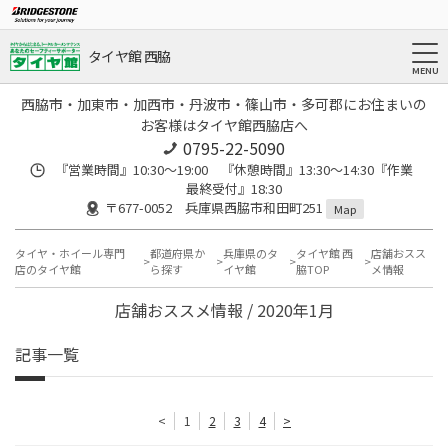
タイヤ館 西脇
西脇市・加東市・加西市・丹波市・篠山市・多可郡にお住まいの
お客様はタイヤ館西脇店へ
0795-22-5090
『営業時間』10:30～19:00 『休憩時間』13:30～14:30『作業
最終受付』18:30
〒677-0052 兵庫県西脇市和田町251
Map
タイヤ・ホイール専門
都道府県か
兵庫県のタ
タイヤ館 西
店舗おスス
店のタイヤ館
ら探す
イヤ館
脇TOP
メ情報
店舗おススメ情報 / 2020年1月
記事一覧
<
1
2
3
4
>