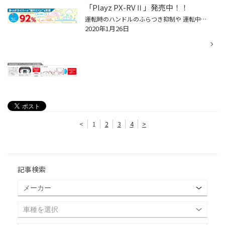
「Playz PX-RVⅡ」発売中！！
運転時のハンドルのふらつき抑制や 運転中に無意識に溜まる"ストレス"を軽減することで「疲れにくい」を実現した、 「Playz（プレイズ）」ブランドのミニバン専用タイヤ「Playz PX-RVⅡ」発売中！ 「Playz PX-RVⅡ」はミニバンの特性を考慮し、設計したミニバン専用パタンです。 発売サイズは、１５～...
2020年1月26日
<
1
2
3
4
>
記事検索