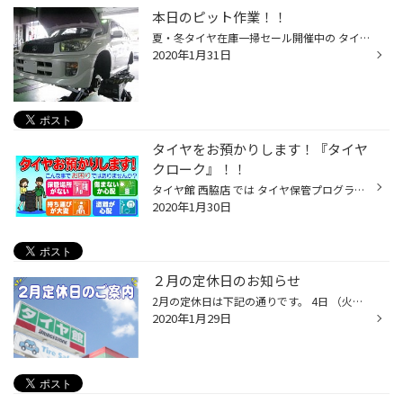
本日のピット作業！！
夏・冬タイヤ在庫一掃セール開催中の タイヤ館 西脇店 です！！ 本日もタイヤ交換・オイル交換で ピットはとても賑わっていました！！ こちらは TOYOTA RAV4 のタイヤ交換です。 装着タイヤは ブリヂストン デューラー H/L850 ですね。 こちらは ダイハツ タント のタイヤ交換です。 装着タイヤは ...
2020年1月31日
タイヤをお預かりします！『タイヤ
クローク』！！
タイヤ館 西脇店 では タイヤ保管プログラム『タイヤクローク』を実施しています。 『タイヤクローク』とは タイヤのプロであるタイヤ館が専用倉庫でお客様の大切なタイヤを 次の履き替え時期まで責任をもってお預かりする、 とても便利なタイヤお預かりサービスです。 ・保管するスペースが狭くて...
2020年1月30日
２月の定休日のお知らせ
2月の定休日は下記の通りです。 4日 （火曜日）定休日18日 （火曜日）定休日 25日 （火曜日）定休日 となります。 2/11（火曜日）は祝日の為、営業致します。 営業時間 AM 10:30 ~ PM 7:00
2020年1月29日