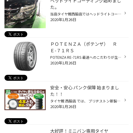
ヘッドライトコーティング始めまし
た。
当店タイヤ館西脇店ではヘッドライトコーティングをはじめました。 施工前 まだキレイな状態ですが黄ばみや小傷が目立ちます。 マスキングで丁寧に保護 コンパウンドで小傷や汚れを除去 施工後 ガラス系皮膜で仕上げです。 写真では伝わりずらいですが黄ばみや艶が戻り 見た目はもちろん夜間の光量...
2020年1月26日
ＰＯＴＥＮＺＡ（ポテンザ） Ｒ
Ｅ-７１ＲＳ
POTENZA RE-71RS 最速へのこだわりが生んだ、リアル・スポーツPOTENZA 製品特徴 1.サーキットで鍛え抜かれたドライグリップ サーキット走行で想定されるタイヤと路面との接地面を見直し、車両旋回中でも最大限の接地面積を確保し、更に路面に深く食い込むパタンとハイグリップポリマーを採用。 2.ク...
2020年1月26日
安全・安心 パンク保障 始まりまし
た！！
タイヤ館 西脇店 では、 ブリヂストン新製品タイヤ4本をご購入された方が対象で パンク保障に加入して頂くことができます。 1本のパンクでも4本とも新品に交換！ パンクしたタイヤが1本でも1回に限り、4本全て新品にお取替え。 （廃タイヤ処理料金など1部料金が発生します） 加入から2年間の長期補...
2020年1月26日
大好評！ミニバン専用タイヤ