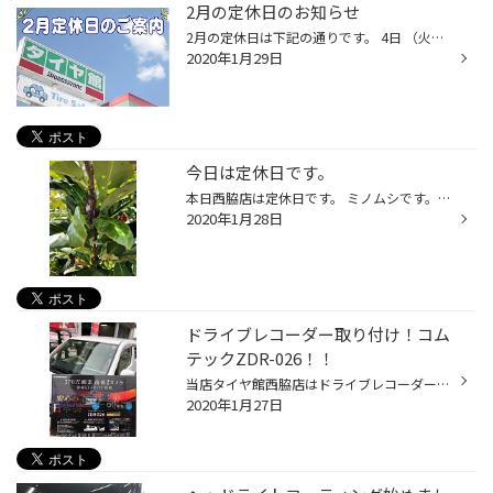
2月の定休日のお知らせ
2月の定休日は下記の通りです。 4日 （火曜日）定休日18日 （火曜日）定休日 25日 （火曜日）定休日 となります。 2/11（火曜日）は祝日の為、営業致します。 営業時間 AM 10:30 ~ PM 7:00
2020年1月29日
今日は定休日です。
本日西脇店は定休日です。 ミノムシです。発見から2週間が経ちました。 まったく変化はありません。早く出てこないかな・・・ 最近始まったパンク補償。 ４本購入頂くと入会が出来る有料補償ですがとても好評です。 ４本購入時は是非お勧めです。
2020年1月28日
ドライブレコーダー取り付け！コム
テックZDR-026！！
当店タイヤ館西脇店はドライブレコーダー取扱店です。 本日はコムテックZDR026を取り付け頂いたのでご紹介いたします。 取り付けにあたっては配線処理など丁寧に仕上げております。 日本製で３７０万画素や運転支援など安心してしっかり記録できますね！ ３６０度タイプと迷われていましたが今回は ...
2020年1月27日