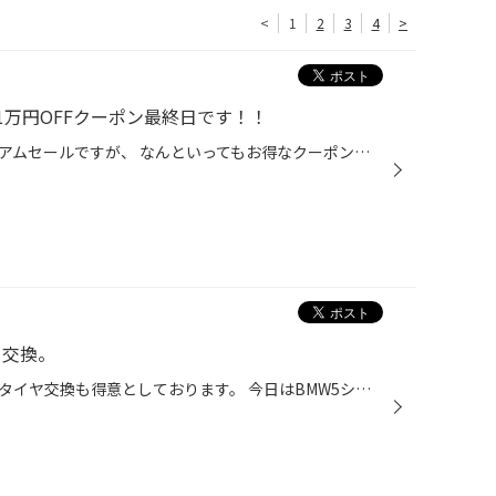
<
1
2
3
4
>
万円OFFクーポン最終日です！！
タイヤ館西脇店で開催中のプレミアムセールですが、 なんといってもお得なクーポンがすごい！！ そして今日が最終日・・・最終日なんです！！！ 是非この機会にタイヤ館西脇店へご来店下さいね！！ プレミアム SALEお得なクーポンが当たるキャンペーン 開催中！ 応募者全員に、お得なクーポンをプレ...
 交換。
当店タイヤ館西脇店では輸入車のタイヤ交換も得意としております。 今日はBMW5シリーズタイヤ交換です。 ランフラットタイヤはパンクしても一定の条件で近くの整備工場まで走行する事が 出来るタイヤです。 BMWの新車装着タイヤのご用意もできますし、今回のように ブリヂストンのランフラットタイ...