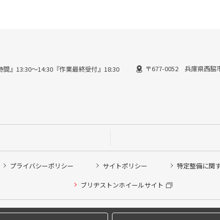
〒677-0052 兵庫県西脇
間』13:30～14:30『作業最終受付』18:30
プライバシーポリシー
サイトポリシー
特定整備に関
他ピット作業の予約
ブリヂストンホイールサイト
希望のクローク契約会員の方はこちらを選択ください
の方はご利用いただけません
Copyright © 2024 Bridgestone Retail Co.,Ltd. All rights Reserved.