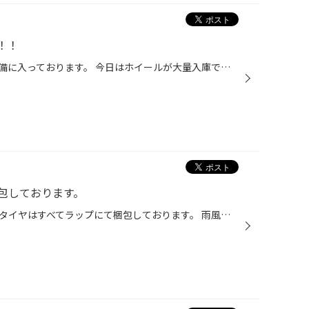
！！
タイヤ館西脇店では冬シーズン準備に入っております。 今日はホイールが大量入庫です。 その数なんと今日だけで100枚以上！ 実はタイヤ館西脇店はホイールもこんなに常時在庫しています！ 即お持ち帰り頂ける様しておりますのでお気軽にご相談下さいね！！ 倉庫へ運ぶのはそれはそれは壮絶な肉体労...
包しております。
当店タイヤ館西脇店では店頭展示タイヤはすべてラップにて梱包しております。 雨風に当たらないので、劣化抑える事も出来ますし、なによりキレイなタイヤを 取り付けする事が出来ます！！タイヤ専門店・タイヤ館西脇店へ 元気にラップを巻いてくれています！！！ タイヤ館 西脇 電話. 0795-22-5090 ...