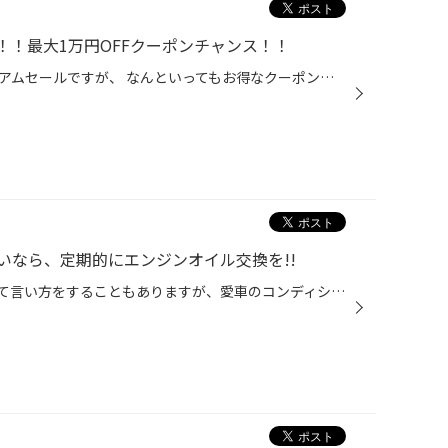
！！最大1万円OFFクーポンチャンス！！
タイヤ館西脇店で開催中のプレミアムセールですが、 なんといってもお得なクーポンがすごい！！ 只今開催中のプレミアムセールですが好評頂いております！！ プレミアム SALEお得なクーポンが当たるキャンペーン 開催中！ 応募者全員に、お得なクーポンをプレゼント キャンペーン 概要 キャンペーン...
いなら、定期的にエンジンオイル交換を!!
クルマは消耗品のかたまり、なんて言い方をすることもありますが、愛車のコンディションを維持していく上で定期的に交換が必要なものと言えば、何を思い浮かべますか？ 専門店として一番気になるものと言えばタイヤなんですが、お客さまのなかには「バッテリー上がりでクルマが動かなくなったことが...