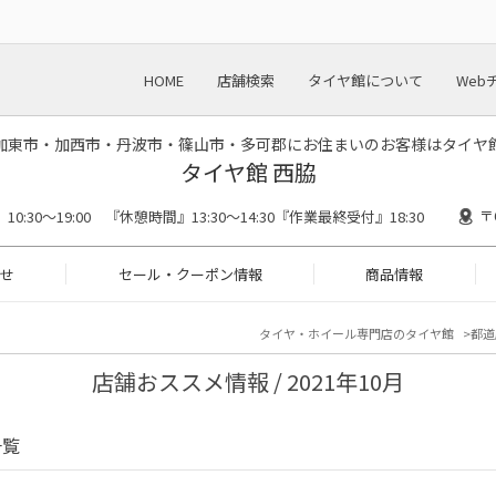
HOME
店舗検索
タイヤ館について
Web
加東市・加西市・丹波市・篠山市・多可郡にお住まいのお客様はタイヤ
タイヤ館 西脇
〒
0:30～19:00 『休憩時間』13:30～14:30『作業最終受付』18:30
せ
セール・クーポン情報
商品情報
タイヤ・ホイール専門店のタイヤ館
都道
店舗おススメ情報 / 2021年10月
一覧