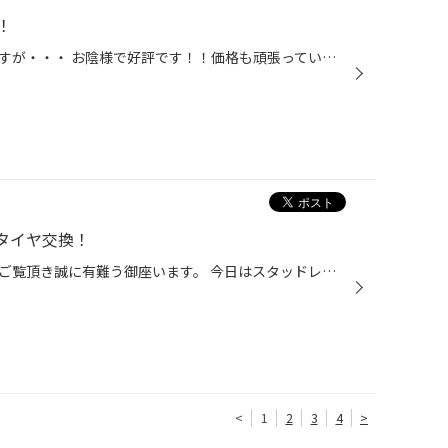
！
只今開催中の早期予約大商談会ですが・・・ お陰様で好評です！！価格も頑張っていますので是非見積に！！！ お安く済む理由は・・・・お持ち帰り頂いております！！ シーズンに向けて倉庫のスペースを確保するのです！！ 持ち帰るだけ？？そう思われた方！！この機会に是非！！ タイヤ館 西脇 電話...
3 タイヤ交換！
タイヤ館西脇店のホームページをご覧頂き誠に有難う御座います。 今日はスタッドレスタイヤの交換作業をご紹介です。 あまり多く走らない方などは今時期から交換される場合も御座いますよ！ 新品のスタッドレスタイヤでは200ｋｍ程度の慣らし走行をオススメしています！ シーズン本番でしっかり仕事...
<
1
2
3
4
>