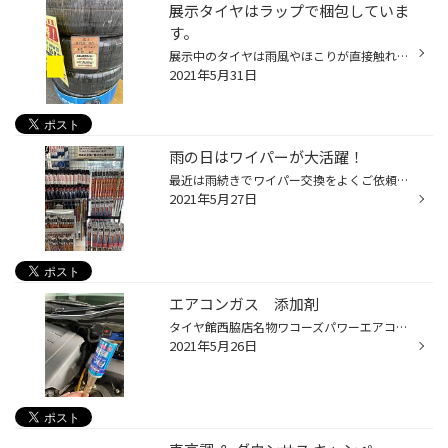
展示タイヤはラップで梱包していま
す。
展示中のタイヤは雨風やほこりが直接触れないようラップにて梱包しております。 お客様が装着される大切なタイヤ。 専門店として満足頂けるよう日々、メンテナンスです！！ タイヤ館 西脇 電話. 0795-22-5090 まずはお問い合わせだけでも！お気軽にお電話ください！
2021年5月31日
雨の日はワイパーが大活躍！
最近は雨続きでワイパー交換をよくご依頼頂きます。 当店の1番人気はPIAAの撥水ゴムです！ 高品質シリコンゴムが窓表面に撥水皮膜を形成しふくだけで窓が撥水し視界良好になります！ PIAAワイパー HP もちろんお手頃商品も多いのでお気軽にタイヤ館西脇店へお任せください！ タイヤ館 西脇 電話. 07...
2021年5月27日
エアコンガス 添加剤
タイヤ館西脇店名物ワコーズパワーエアコンプラス今年も注入始まりました。 今日はトヨタマークXへ注入です。 プリウスなどのハイブリッド車対応でエアコンの性能を向上するのはもちろん コンプレッサーの負担軽減にて燃費向上やパワーUPも狙えちゃう商品です。 この時期車内がじめじめでエアコンを...
2021年5月26日