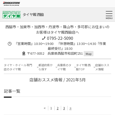
タイヤ館 西脇
西脇市・加東市・加西市・丹波市・篠山市・多可郡にお住まいの
お客様はタイヤ館西脇店へ
0795-22-5090
『営業時間』10:30～19:00 『休憩時間』13:30～14:30『作業
最終受付』18:30
〒677-0052 兵庫県西脇市和田町251
Map
タイヤ・ホイール専門
都道府県か
兵庫県のタ
タイヤ館 西
店舗おスス
店のタイヤ館
ら探す
イヤ館
脇TOP
メ情報
店舗おススメ情報 / 2021年5月
記事一覧
<
1
2
3
>