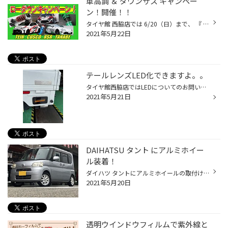
車高調 ＆ ダウンサス キャンペー
ン！開催！！
タイヤ館 西脇店では 6/20（日）まで、 『 ローダウン キャンペーン 』を開催しています！ 期間中は『 テイン 』『 ＲＳＲ 』をはじめ 各メーカーの車高調キットやダウンサスが 通常価格よりもお買い得となっています！！ ローダウンして愛車のスタイリングをカッコよくしたい！ ハンドリング性能を...
2021年5月22日
テールレンズLED化できますよ。。
タイヤ館西脇店ではLEDについてのお問い合わせやご相談を多く頂きます。 今日はハイゼットのテールレンズを交換です。 今流行りのシーケンシャルウインカーで外観はスモークテールですね。 その他にもウインカーのLED化や夜の光量UPにヘッドライトバルブ等をLEDへと 変更すると明るくなるのでよく見...
2021年5月21日
DAIHATSU タント にアルミホイー
ル装着！
ダイハツ タントにアルミホイールの取付けです！ アルミホイールは lala palm CUP（ﾗﾗﾊﾟｰﾑ / ｶｯﾌﾟ）です！ クラシカルキュートな太いスポークが とても可愛いアルミホイールです！ タイヤ館 西脇店 では 5月末まで『weds アルミホイール キャンペーン』を開催しています！ キャンペーン期間中は 対...
2021年5月20日
透明ウインドウフィルムで紫外線と