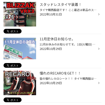
スタッドレスタイヤ装着！
タイヤ館西脇店です！ ここ最近は新品のスタッドレスタイヤをご購入後 お取り付けさせて頂く事も増えましたね！ 私は今日履き替えました・・・ 新品の場合は慣らし走行もオススメしており 普段あまり車に乗らない方など 早期取り付けはメリットが御座いますよ！ 家族や大切な方を乗せるミニバンなど...
2022年10月31日
11月定休日お知らせ。
11月お休みのお知らせです。 1日(火曜日) 8日(火曜日) 15日(火曜日) 22日(火曜日) 29日(火曜日) 以上5日間となります。 ご来店の際にはご確認宜しくお願い致します。
2022年10月29日
憧れのRECAROをGET！！
皆の憧れレカロシート！！ タイヤ館西脇はシート取扱店ですので作業もばっちりお任せくださいね！ RCSの取り付けです！ 納期が商品によりまばらですのでお早めにご依頼くださいね！ ↓えっ・・・ かこよすぎません？？ 乗り心地良いんです！クッションもめちゃ気持ちいいし さすがレカロでシートポジ...
2022年10月29日