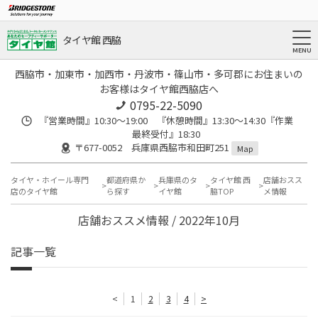
タイヤ館 西脇
西脇市・加東市・加西市・丹波市・篠山市・多可郡にお住まいの
お客様はタイヤ館西脇店へ
0795-22-5090
『営業時間』10:30～19:00 『休憩時間』13:30～14:30『作業
最終受付』18:30
〒677-0052 兵庫県西脇市和田町251
Map
タイヤ・ホイール専門
都道府県か
兵庫県のタ
タイヤ館 西
店舗おスス
店のタイヤ館
ら探す
イヤ館
脇TOP
メ情報
店舗おススメ情報 / 2022年10月
記事一覧
<
1
2
3
4
>