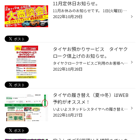
11月定休日お知らせ。
11月お休みのお知らせです。 1日(火曜日) 8日(火曜日) 15日(火曜日) 22日(火曜日) 29日(火曜日) 以上5日間となります。 ご来店の際にはご確認宜しくお願い致します。 現在開催中！ 兵庫タイヤ館合同企画 大商談会と題して スタッドレスタイヤをお買い得にご案内致します！！ タイヤ館西脇店・三田店...
2022年10月29日
タイヤお預かりサービス タイヤク
ローク値上げのお知らせ。
タイヤクロークサービスご利用のお客様へご案内です 平素は格別のご愛顧を賜り深謝いたします。 ご承知のように昨今の原油高などに起因する運送費高騰に 伴いタイヤクロークの価格改定をさせて頂く事となりました。 時期 2022年11月1日契約分より ●普通車 17,000円（税込） ⇒ 20,000円（税込） ●4X4...
2022年10月28日
タイヤの履き替え（夏⇒冬）はWEB
予約がオススメ！
いよいよスタッドレスタイヤへの履き替えも始まりました。 今年はインターネット予約（WEB予約）を ご利用いただくことをオススメしております。 ①タイヤ館西脇のHPへアクセスして頂きます。 タイヤ館西脇HP ↓赤丸のところ（予約する）をクリック ② 2項目の上側 タイヤ履き替えを選択 後はお好きな...
2022年10月27日