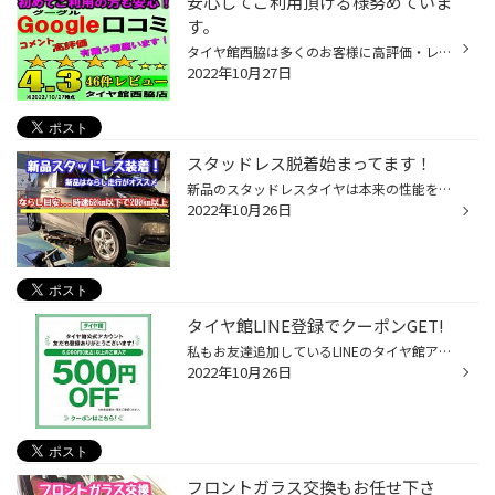
安心してご利用頂ける様努めていま
す。
タイヤ館西脇は多くのお客様に高評価・レビューを頂いております。 女性1人からでも気軽に入店できるお店作りに取り組んでいます。もちろん拘りのカスタム相談もお任せ頂けます！ これからスタッドレスタイヤへの履き替えにて待ち時間が増えてまいりますが スタッフ一 同精一杯 安全・安心のサポー...
2022年10月27日
スタッドレス脱着始まってます！
新品のスタッドレスタイヤは本来の性能を活かす為 慣らし走行をオススメしております！ 新品でも夏タイヤと比べると 凍結路面に有効ですが ならしをすることでメリットはあります！ 待ち時間が長くなるその前に新品購入をご検討の 方は早期装着オススメです！ 今保管しているスタッドレスタイヤが今...
2022年10月26日
タイヤ館LINE登録でクーポンGET!
私もお友達追加しているLINEのタイヤ館アカウント！！ LINEアプリのお友達検索で【タイヤ館】と検索！ タイヤ館LINE公式アカウント追加をすると・・・ 『お友だち追加』でもらえるお得なクーポンをGETしましょう！ 【クーポンGET方法】①LINEアプリを開いて「タイヤ館」を検索 ②「タイヤ館公式アカウ...
2022年10月26日
フロントガラス交換もお任せ下さ