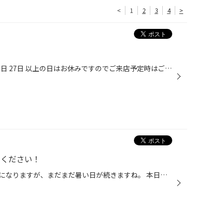
<
1
2
3
4
>
9月の定休日は 6日 13日・14日 20日 27日 以上の日はお休みですのでご来店予定時はご注意下さいね！ 又、店舗はお休みですが、インターネットでの 予約が可能です。 こちらからWEB予約へ 最近は車高調のお問い合わせも増えてます！！ この機会にご利用下さいね！ メールでの見積実施予約（簡易お見...
せください！
お盆は明けまして、明日から９月になりますが、まだまだ暑い日が続きますね。 本日ご紹介させて頂きますのは、そんな暑い日に活躍してくれたバッテリーになります。 当店ではガソリン車 輸入車だけでなく、HV車 補機バッテリーも取り扱いをしております。 こちらのHV車の補機バッテリー HVシステム...