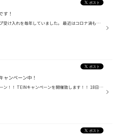
です！
タイヤ館西脇ではインターンシップ受け入れを毎年していました。 最近はコロナ渦もあり機会が減っていました。 今年は2人現役高校生が来てくれました！ せっかくタイヤ館西脇に来てくれたので 少しでも体験してもらえたらと主任も熱弁中！ 進学・就職など悩む事も多いでしょうが この3日間で社会に...
キャンペーン中！
タイヤ館西脇では人気のキャンペーン！！ TEINキャンペーンを開催致します！！ 18日から9月末まで！！ 商品・工賃通常よりもお買い得！！ TEIN ホームページ このタイミングで是非お問合せやお電話頂ければ幸いです！！ カッコイイ車！乗り心地良い車！！作っちゃいましょ！！ またWEBからお問い合...