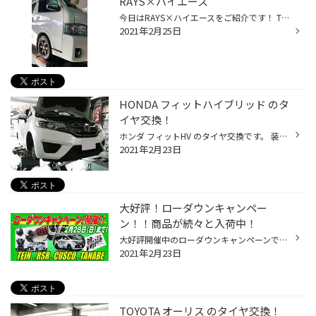
RAYS×ハイエース
今日はRAYS×ハイエースをご紹介です！ TE37SB REDOT 2020モデルです。 レイズ固有のREDOTというペイント技術で施し、またそれらをAMT技術で際立せています。 カッコイイですねー！ ハイエース・キャラバンはお任せください！ 以前ホイールだけUPしたTE37KCRも装着です。 履き替え前にホイールセット...
2021年2月25日
HONDA フィットハイブリッド のタ
イヤ交換！
ホンダ フィットHV のタイヤ交換です。 装着したタイヤは 7つの性能を追求したブリヂストンのスタンダードタイヤ 『 エコピア NH100 』です！！ タイヤ館 西脇店 では ハイブリッド車のタイヤも豊富に 取り揃えていますので、 ぜひお気軽にご来店ください！！
2021年2月23日
大好評！ローダウンキャンペー
ン！！商品が続々と入荷中！
大好評開催中のローダウンキャンペーンですが まもなく期間終了となります！！ タイヤ館 西脇店 には ご購入して頂いた商品が続々と入荷中です！！ まだまだキャンペーン期間は続いていますので ぜひこの機会にご来店ください！！
2021年2月23日
TOYOTA オーリス のタイヤ交換！