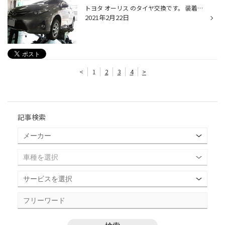
トヨタ オーリス のタイヤ交換です。 装着したタイヤは 全ての性能を磨き、究極のバランスを追及した 『 レグノ GR-XⅡ』です！！ タイヤ館 西脇店 では 各サイズのタイヤも豊富に 取り揃えていますので、 ぜひお気軽にご来店ください！！
2021年2月22日
<
1
2
3
4
>
記事検索