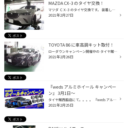
MAZDA CX-3 のタイヤ交換！
マツダ ＣＸ-3 のタイヤ交換です。 装着したタイヤは プレミアムSUVのためのハイパフォーマンスタイヤ 『 ALENZA LX100 』です！！ タイヤ交換後にアライメント調整も実施しました。 タイヤ館 西脇店 では SUV車用のタイヤも豊富に 取り揃えていますので、 ぜひお気軽にご来店ください！！
2021年2月27日
TOYOTA 86 に車高調キット取付！
ローダウンキャンペーン開催中の タイヤ館 西脇です! 今回はTOYOTA 86に車高調キットの取付です！ 装着する車高調キットは 高品質ストリートフルスペック車高調なのにロープライス 『 TEIN フレックス Z 』です！！ 今回も保護テープを貼り付けて作業開始です！ そして車高調キット取り付け後にアラ...
2021年2月26日
『weds アルミホイール キャンペー
ン』 3月1日～
タイヤ館西脇店にて。。。。 『weds アルミホイール キャンペーン』3月1日(月曜)から5月31日(月曜)まで 開催決定！ 春は別れと出合い・・・そんな季節なんでしょうか・・・ そんなあなたに・・気持ち新たに『weds アルミホイール キャンペーン』 対象ホイール購入でジュラルミンロックナットセット...
2021年2月25日