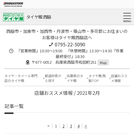
タイヤ館 西脇
西脇市・加東市・加西市・丹波市・篠山市・多可郡にお住まいの
お客様はタイヤ館西脇店へ
0795-22-5090
『営業時間』10:30～19:00 『休憩時間』13:30～14:30『作業
最終受付』18:30
〒677-0052 兵庫県西脇市和田町251
Map
タイヤ・ホイール専門
都道府県か
兵庫県のタ
タイヤ館 西
店舗おスス
店のタイヤ館
ら探す
イヤ館
脇TOP
メ情報
店舗おススメ情報 / 2021年2月
記事一覧
<
1
2
3
4
>