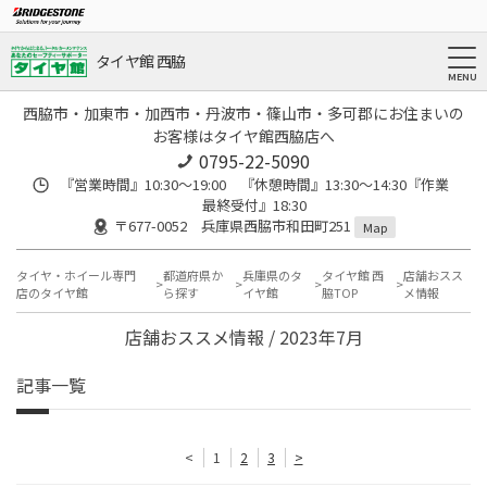
タイヤ館 西脇
西脇市・加東市・加西市・丹波市・篠山市・多可郡にお住まいの
お客様はタイヤ館西脇店へ
0795-22-5090
『営業時間』10:30～19:00 『休憩時間』13:30～14:30『作業
最終受付』18:30
〒677-0052 兵庫県西脇市和田町251
Map
タイヤ・ホイール専門
都道府県か
兵庫県のタ
タイヤ館 西
店舗おスス
店のタイヤ館
ら探す
イヤ館
脇TOP
メ情報
店舗おススメ情報 / 2023年7月
記事一覧
<
1
2
3
>