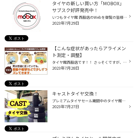
タイヤの新しい買い方「MOBOX」
サブスク好評発売中！
いつもタイヤ館 西脇店のWebを御覧の皆様ありがとうございます♪ 「タイヤサブスク MOBOX・モボックス」のご案内です。 サマータイヤ・スタッドレスタイヤを 「タイヤサブスク MOBOX・モボックス」で購入されませんか？ 西脇市周辺の場合 「スタッドレスタイヤは高いなぁ～」「使っても数日だけ」 「...
2023年7月29日
【こんな症状があったらアライメン
ト測定・調整】
タイヤ館西脇店です！！ さっそくですが、、、 『なんだかフラフラしてまっすぐ走らない』 『ハンドルがぶれる』 『カーブで曲がりにくい』 『直進中でもハンドルが左右どちらかに傾いている』 『タイヤが片減り（偏摩耗）している』 このような症状があったら、アライメントのズレが原因かもしれま...
2023年7月28日
キャストタイヤ交換！
プレミアムタイヤセール期間中のタイヤ館西脇です！ お得なクーポンを使用して、今日はキャストのタイヤ交換！ お選びいただいたタイヤは安全性能・長持ち！ エコピアNH200Cです！ 同時にアライメント調整も実施し、タイヤの性能・車の性能を しっかり活かしていただきます！！ 開催期間：7月15日(...
2023年7月27日