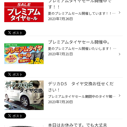
プレミアムタイヤセール開催中で
す！！
夏のプレミアムセール開催しています！！開催期間：7月15日(土)～8月6日(日) プレミアムタイヤセールならではのスペシャルプライスもご用意して皆さまのご来店お待ちしております！！ タイヤ交換時期のお客様！！ 今が良いタイミング！当店スタッフがタイヤの状態をしっかり確認してきっちりお伝え...
2023年7月26日
プレミアムタイヤセール開催中。
夏のプレミアムセール開催いたいします！ 開催期間：7月15日(土)～8月6日(日) タイヤがお得に買えるタイミング！ まずはタイヤの点検で タイヤの状態をしっかりとご説明します☆ プレミアムセール期間中は タイヤ館アプリ登録で 『タイヤ４本購入割引クーポン』が 配信されます！ その日から使えるの...
2023年7月21日
デリカD:5 タイヤ交換お任せくだ
さい！
プレミアムタイヤセール期間中のタイヤ館西脇です！！ 今日はデリカD:５のタイヤ交換をご紹介！！ 今回選ばれたのはミニバン用タイヤルフトRVⅡです！ ミニバン専用設計でタイヤ長持ち！当店でもオススメタイヤです！！ もちろんSUV専用タイヤもオススメです！！！ セール期間中はアプリ・LINE登録に...
2023年7月20日
本日はお休みです。でも大丈夫