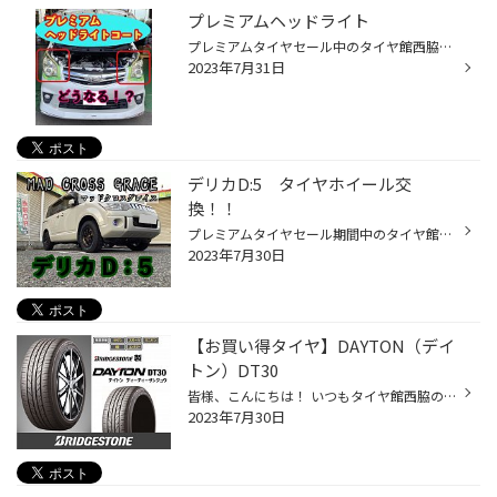
プレミアムヘッドライト
プレミアムタイヤセール中のタイヤ館西脇です！！ プレミアムと言えば・・・ プレミアムヘッドライトコーティングをご紹介！ 当店ではコンパウンドで磨く通常施工とは別に プレミアムヘッドライトコーティングを施工しています！ 通常施工との違いは下処理です。 状態をみて、耐水ペーパーの番手を...
2023年7月31日
デリカD:5 タイヤホイール交
換！！
プレミアムタイヤセール期間中のタイヤ館西脇です！！ 今日はデリカD:5にタイヤホイールセットのご依頼を頂きましたので ご紹介です！！ 最近はオフロードな仕様の車が増えて来ましたが 今日はデリカのイメチェンです！！ ホイール詳細 タイヤA/T001詳細 沢山ホイールが有る中から今回はﾏｯﾄﾞｸﾛｽｸﾞﾚｲ...
2023年7月30日
【お買い得タイヤ】DAYTON（デイ
トン）DT30
皆様、こんにちは！ いつもタイヤ館西脇のWebを御覧の皆様ありがとうございます♪ 西脇市・加東市・加西市・丹波市・篠山市・多可郡にお住まいのお客様 タイヤ館は、あなたの町の "タイヤ専門店"です。 今回は 【DAYTON（デイトン）タイヤ】 のご紹介です！ タイヤ館の店舗に陳列されていたり、タイ...
2023年7月30日