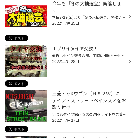
今年も『冬の大抽選会』開催しま
す！
本日7/29(金)より『冬の大抽選会』開催いたします！ 簡単なアンケートで抽選でプレゼント＆ 500円OFFクーポンプレゼント！ 開催期間：7/29(金)-11/30(水) ～応募期間～ 第1弾：7/29(金)～9/30(金) 第2弾：～11/30(水) ～当選発表～ 第1弾：10/7(金) 第2弾：12/7(水) 応募されたお客様には、もれなく...
2022年7月29日
エブリイタイヤ交換！
最近はタイヤ交換の際、同時に4輪トータルアライメントの ご依頼を多く承っております。 タイヤ交換は消耗品の為、交換は必須ですが せっかく交換するなら、そのタイヤを きっちり性能を活かした。最後まで使い切りたいと お考えのお客様は多いですよ！ 当たり前のタイヤ交換作業でも 拘っています...
2022年7月28日
三菱・ｅKワゴン（Ｈ８２Ｗ）に、
テイン・ストリートベイシスＺをお
取り付け
いつもタイヤ館西脇店のWEBサイトをご覧いただき、ありがとうございます。 今回ご紹介するおクルマは、三菱・ｅKワゴン（Ｈ８２Ｗ）！ テインの車高調、ストリートベイシスＺをお取り付けさせて頂きました！ コチラのおクルマ、元々はリヤのショックのみ交換の予定でしたが、 現状の状態（新車から...
2022年7月27日