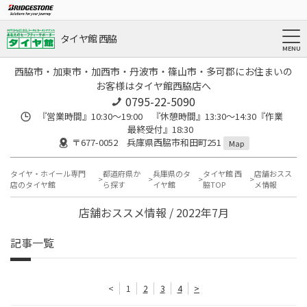
タイヤ館 西脇
西脇市・加東市・加西市・丹波市・篠山市・多可郡にお住まいの
お客様はタイヤ館西脇店へ
0795-22-5090
『営業時間』10:30～19:00 『休憩時間』13:30～14:30『作業
最終受付』18:30
〒677-0052 兵庫県西脇市和田町251
Map
タイヤ・ホイール専門
都道府県か
兵庫県のタ
タイヤ館 西
店舗おスス
店のタイヤ館
ら探す
イヤ館
脇TOP
メ情報
店舗おススメ情報 / 2022年7月
記事一覧
<
1
2
3
4
>