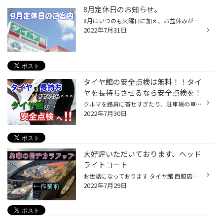
8月定休日のお知らせ。
8月はいつのも火曜日に加え、お盆休みが御座います。 ご不便お掛け致しますが宜しくお願い致します。 8月 2日(火曜日) 9日(火曜日) 15日(月曜日)・16日(火曜日)・17日(水曜日) 23日(火曜日) 30日(火曜日) 以上がお休みですのでご注意くださいね！
2022年7月31日
タイヤ館の安全点検は無料！！タイ
ヤを長持ちさせるなら安全点検を！
クルマを路肩に寄せすぎたり、駐車場の車止めにぶつけたりして、お気に入りのホイールを傷つけてしまったという経験は、多くの方がお持ちなのではないでしょうか。 とっても残念な気持ちになりますが、そんなときタイヤも気にかけていらっしゃいますか？ また、タイヤの“見える側”にはワックスをき...
2022年7月30日
大好評いただいております、ヘッド
ライトコート
お世話になっております タイヤ館 西脇店です。 今回は以前もこちらでご紹介させていただきました、 プレミアムヘッドライトコート 別のお車に施工させていただきましたので、 そちらのご紹介になります。 オイル交換でご入庫いただきお話をしていると、やはり「ヘッドライトの黄ばみ」が気になって...
2022年7月29日