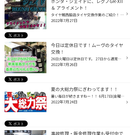
ホンダ・ジェイドに、レグノGR-XII
＆ アライメント！
タイヤ館西脇店タイヤ交換作業のご紹介！ ホンダ ジェイドのタイヤ交換作業です！！ レグノGR-XⅡとアライメント調整を実施です！！ 専用テスターできっちりデータを出してから 車両毎の適正値に調整致します！！ こんなテスターを取り付けしていると アライメント調整を実施している時ですよー！ お...
2022年7月27日
今日は定休日です！ムーヴのタイヤ
交換！
26日火曜日は定休日です。 27日から通常営業ですのでご来店お待ちしております。 さて、 タイヤ館西脇では新車装着時のタイヤを基準に お客様のライフスタイルをお伺いしながらぴったりの タイヤ選びをお手伝いしております！ 今日はムーヴにNH200Cを装着です！ 雨の日の性能長続き！当店オススメタ...
2022年7月26日
夏の大総力祭にぎわってます！！
暑い毎日が続きますねー！！ 6月17日(金曜)より始まりました『夏の大総力祭』大好評開催中です！！ 夏タイヤはもちろんの事、スタッドレスタイヤも『夏の大総力祭』でご案内となります！！ 夏・冬タイヤ共に一部ですがアウトレット品もございます！！ エンジンオイル・バッテリー・エアコンフィルタ...
2022年7月24日
事故修理・鈑金修理作業も受付中で