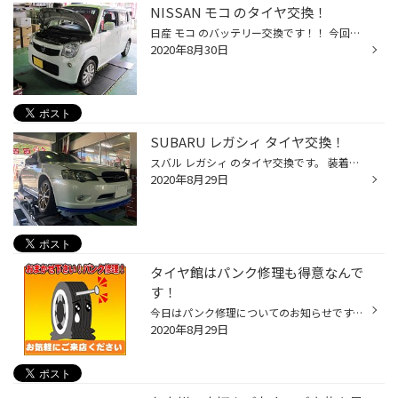
NISSAN モコ のタイヤ交換！
日産 モコ のバッテリー交換です！！ 今回はエンジンオイル交換作業でのご来店でしたが 無料安全点検でバッテリー電圧の低下が判明したので バッテリー交換も同時進行で実施致しました。 新しく装着したバッテリーは アイドリングストップ車用バッテリーの エコアール・レボリューションです！！ ま...
2020年8月30日
SUBARU レガシィ タイヤ交換！
スバル レガシィ のタイヤ交換です。 装着したタイヤは さらなる高みに到達した、プレミアムPOTENZA 『 ポテンザ Ｓ007A 』です！！ タイヤ館 西脇店 では 各サイズのタイヤも豊富に 取り揃えていますので、 ぜひお気軽にご来店ください！！
2020年8月29日
タイヤ館はパンク修理も得意なんで
す！
今日はパンク修理についてのお知らせです。 「パンクなんかしたことないよ」という方もたくさんいらっしゃると思いますが、 実は毎日に近いくらいパンク修理についての電話問い合わせや、 ご来店されてのパンク修理依頼があります。 特に最近はスペアタイヤを搭載していない車両も多いので、 レッカ...
2020年8月29日