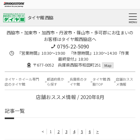
タイヤ館 西脇
西脇市・加東市・加西市・丹波市・篠山市・多可郡にお住まいの
お客様はタイヤ館西脇店へ
0795-22-5090
『営業時間』10:30～19:00 『休憩時間』13:30～14:30『作業
最終受付』18:30
〒677-0052 兵庫県西脇市和田町251
Map
タイヤ・ホイール専門
都道府県か
兵庫県のタ
タイヤ館 西
店舗おスス
店のタイヤ館
ら探す
イヤ館
脇TOP
メ情報
店舗おススメ情報 / 2020年8月
記事一覧
<
1
2
3
4
5
6
>