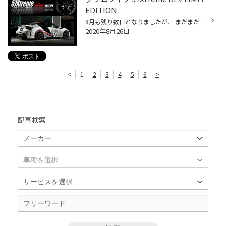
EDITION
8月も残り数日となりましたが、 まだまだ残暑も厳しいですね。 今回は人気ホイールの紹介です！ 今回紹介させていただくホイールは RAYS の 『 gram LIGHTS 57Xtreme REV LIMIT EDITION 』です。 このREV LIMIT EDITION は スポーク側面に特許技術A.M.T.を駆使して彫刻したRAYSロゴと、 リムエッジ...
2020年8月26日
<
1
2
3
4
5
6
>
記事検索