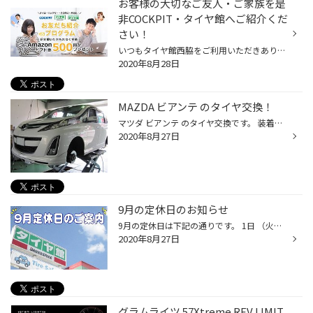
お客様の大切なご友人・ご家族を是
非COCKPIT・タイヤ館へご紹介くだ
さい！
いつもタイヤ館西脇をご利用いただきありがとうございます！ いつもご利用いただいているお客様の大切なご友人・ご家族を是非COCKPIT・タイヤ館へご紹介ください！安心・安全なカーライフのサポートいたします！ ※タイヤ館はタイヤ以外にもオイル、バッテリー、その他カー用品も取り揃えております...
2020年8月28日
MAZDA ビアンテ のタイヤ交換！
マツダ ビアンテ のタイヤ交換です。 装着したタイヤは ブリヂストン製 のお買い得タイヤ 『 セイバーリング SL201』です！！ タイヤ館 西脇店 では 軽自動車のタイヤも豊富に 取り揃えていますので、 ぜひお気軽にご来店ください！！
2020年8月27日
9月の定休日のお知らせ
9月の定休日は下記の通りです。 1日 （火曜日）定休日 8日 （火曜日）定休日 15日 （火曜日）定休日16日 （水曜日）店休日 29日 （火曜日）定休日 9月22日（火祝）は営業いたします！ みなさまのご来店をお待ちしています。
2020年8月27日
グラムライツ 57Xtreme REV LIMIT