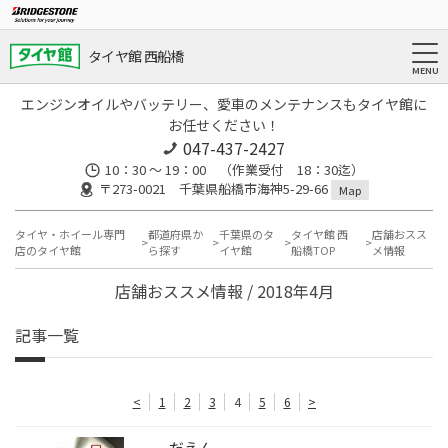
タイヤ館 西船橋
エンジンオイルやバッテリー、愛車のメンテナンスもタイヤ館に
お任せください！
047-437-2427
10：30 ～ 19：00 （作業受付 18：30迄）
〒273-0021 千葉県船橋市海神5-29-66
Map
タイヤ・ホイール専門
都道府県か
千葉県のタ
タイヤ館 西
店舗おスス
店のタイヤ館
ら探す
イヤ館
船橋TOP
メ情報
店舗おススメ情報 / 2018年4月
記事一覧
<
1
2
3
4
5
6
>
だえん