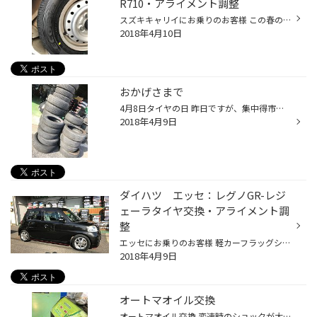
R710・アライメント調整
スズキキャリイにお乗りのお客様 この春の新商品 エコピアR710に4本交換させて頂きました！ 有り難うございます！ 働く軽自動車専用タイヤなので、より長持ち、より低燃費性能となっています！ あわせてアライメント調整もさせていただき、快適になったかと思います！ ありがとうございました！
2018年4月10日
おかげさまで
4月8日タイヤの日 昨日ですが、集中得市セール中ということもあり、多くのお客様にご来店いただきましてありがとうございました！ おかげさまで大台にのることが出来ました！ ありがとうございます！ お客様の笑顔が活力になります！ 多くのご来店ご購入ありがとうございました！ またご予約を頂い...
2018年4月9日
ダイハツ エッセ：レグノGR-レジ
ェーラタイヤ交換・アライメント調
整
エッセにお乗りのお客様 軽カーフラッグシップタイヤ、GR-レジェーラに交換させていただきました！ 有り難うございます！ アライメントも調整させていただき、タイヤの接地面も綺麗に調整させていただき快適になるかと思います！ このたびはありがとうございました！
2018年4月9日
オートマオイル交換
オートマオイル交換 変速時のショックが大きくなった バック・ドライブに入れたとき、ショックが大きくなった 燃費が悪くなった アクセル踏んでも加速しない などなど 定期的に交換をお勧めいたします！