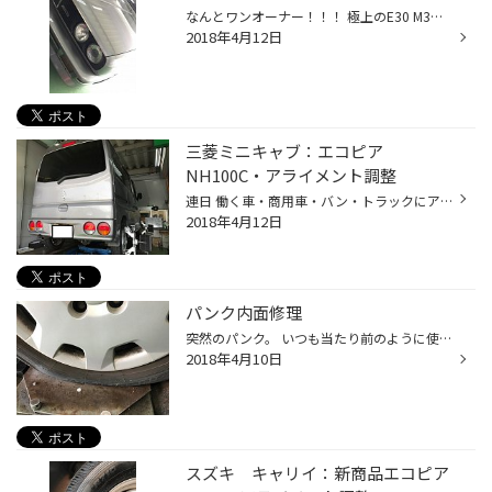
なんとワンオーナー！！！ 極上のE30 M3でした！
2018年4月12日
三菱ミニキャブ：エコピア
NH100C・アライメント調整
連日 働く車・商用車・バン・トラックにアライメント調整が流行っています！？ 毎日お乗りになる車だからこそ、ストレス軽減！快適に走るにはアライメント調整が必須ですね。 毎日走るからこそ、いろいろなシチュエーションにあたると思いますので、タイヤも車体にもひずみが生じますので、調整する...
2018年4月12日
パンク内面修理
突然のパンク。 いつも当たり前のように使えていた車がパンクして動けなくなってしまうと、どうしたらいいかわからない。これほど辛いものはありませんよね。。。 パンクしたまま走行すると、タイヤの内部構造が破壊されてしまいます。判断基準として空気圧が100kPa切ってしまったタイヤは、何かし...
2018年4月10日
スズキ キャリイ：新商品エコピア