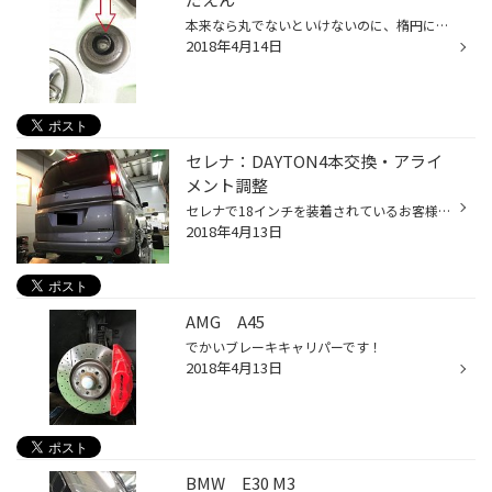
本来なら丸でないといけないのに、楕円になっていますよね。。。 ナットのホールが全て楕円になっていて、タイヤがど真ん中に付きません。 遠心力と負荷で、走行中にいつボルトが折れてもおかしくない状態です。 かなり危険な旨お客様にはお伝えさせて頂きました。 当店ではこのようなことをしっか...
2018年4月14日
セレナ：DAYTON4本交換・アライ
メント調整
セレナで18インチを装着されているお客様。 タイヤ4本交換と、偏摩耗を抑制するためにアライメント調整をさせて頂きました。 タイヤはDAYTON DT30 215/40R18。 がに股になっていたので、これを調整させていただきました。 このたびはありがとうございました！
2018年4月13日
AMG A45
でかいブレーキキャリパーです！
2018年4月13日
BMW E30 M3