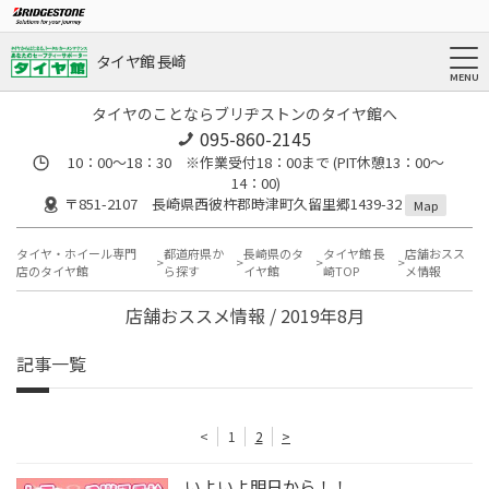
タイヤ館 長崎
タイヤのことならブリヂストンのタイヤ館へ
095-860-2145
10：00～18：30 ※作業受付18：00まで (PIT休憩13：00～
14：00)
〒851-2107 長崎県西彼杵郡時津町久留里郷1439-32
Map
タイヤ・ホイール専門
都道府県か
長崎県のタ
タイヤ館 長
店舗おスス
店のタイヤ館
ら探す
イヤ館
崎TOP
メ情報
店舗おススメ情報 / 2019年8月
記事一覧
<
1
2
>
いよいよ明日から！！