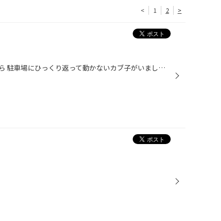
<
1
2
>
朝礼を終えて開店準備をしていたら 駐車場にひっくり返って動かないカブ子がいました。 試しに指を近づけてみると 凄い勢いで指をつかまれ、離しませんでした。 痛かったです。わら この辺は車がよく通り、危険ですし 可哀そうだったのでピットでしばらく休ませました。 木の板をあげると落ち着いた...