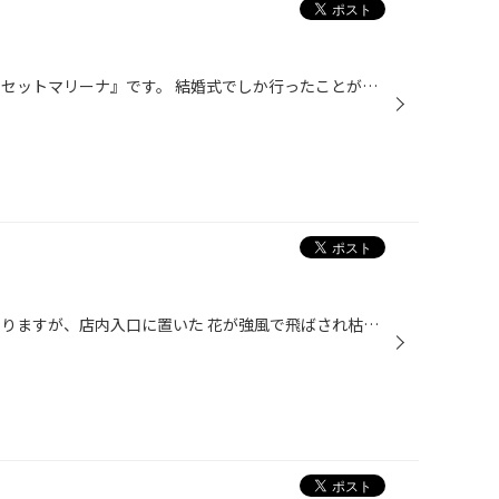
こちらは長崎市福田にある 『サンセットマリーナ』です。 結婚式でしか行ったことがなかったのですが ランチのみの利用もできることを知り、 地元女子３人で行ってきました。 近くは海で夕日も見れるので、 デートなどにもいい感じですよ～。 雰囲気バツグンによかったです(^^)b 会計の時に UNIQUE...
台風が心配ですね。 先月の話になりますが、店内入口に置いた 花が強風で飛ばされ枯れてしまいました(/_;) 花が欲しいと思っていてやっと置けた ２日目の出来事だったので、さすがにショックでした(^_^;) その日から鉢を変えて土を増やし 毎日欠かさず水をやりを続けました。 すると葉の色が蘇り、...