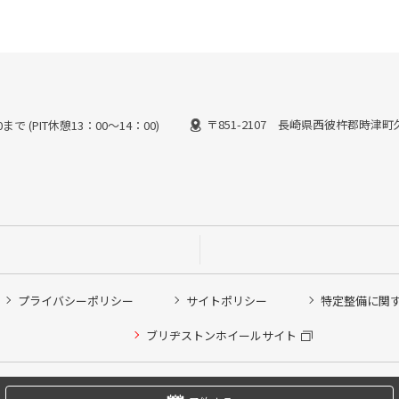
〒851-2107 長崎県西彼杵郡時津町久
で (PIT休憩13：00～14：00)
プライバシーポリシー
サイトポリシー
特定整備に関
他ピット作業の予約
ブリヂストンホイールサイト
希望のクローク契約会員の方はこちらを選択ください
の方はご利用いただけません
Copyright © 2024 Bridgestone Retail Co.,Ltd. All rights Reserved.