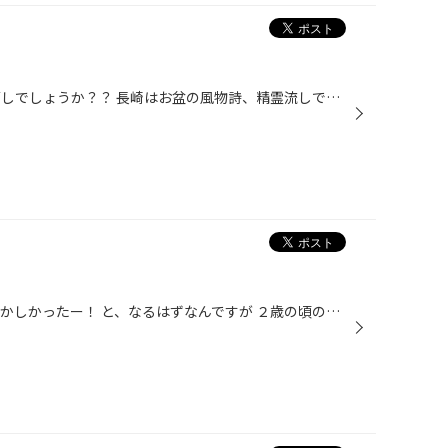
お盆の休み みなさんいかがお過ごしでしょうか？？ 長崎はお盆の風物詩、精霊流しで爆竹の音がとどろきました。 わたしはと言いますと、 年に２回お盆と正月は親戚で集まるので 15人ほどがわが家に大集合でした。 前の日は仕事で遅れて参加したわたしに お寿司一人前をとっていてくれました。 涙が...
山茶花高原に行ってきました。 懐かしかったー！ と、なるはずなんですが ２歳の頃の記憶なんてありませんので 新鮮な感じでした。 山茶花高原には広い芝広場や遊具、小さな遊園地 ハーブ園等があり家族で楽しめます！ 中でも私のおすすめはオフロードカーです。 お子様向けなんですが 大人も楽しめ...