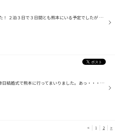
KUMAMOTO!へ行ってまいりました！ ２泊３日で３日間とも熊本にいる予定でしたが 皆さんご存知の通り大雨で ２日目は熊本から福岡へ移動し ３日目は佐賀へ移動し 雨を避けながらの旅行になりました。 熊本では黒川温泉の旅館に宿泊したのですが とてもいい旅館で感動いたしました。 書くと長くなるの...
ども(^^)/ こんにちは、荒木です 昨日結婚式で熊本に行ってまいりました。あっ・・・友達のです ふつうは、結婚式の写真等を載せるべきなんですが・・・(-_-;) あまりにも人様にお見せできるような画像ではない為控えさせていただきます。 スゴクいい結婚式だったんです！泣き・笑い・感動・笑い・...
<
1
2
>