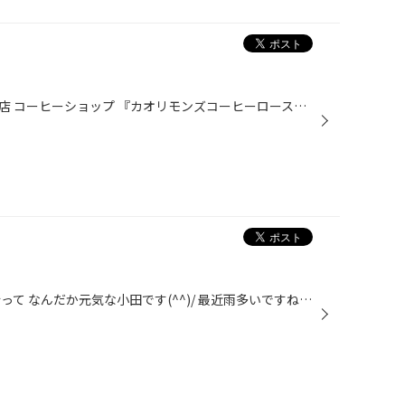
時津町の左底郷にある隠れ家なお店 コーヒーショップ 『カオリモンズコーヒーロースター』さん のご紹介です(^^)/ 入口が細いので初めて行く方は見逃しがちですが 看板はこんな感じですよ(^^) テイクアウトもできますし、豆の購入も可能です。 店内は挽きたてのコーヒーの香りでいっぱいです。 わた...
どうも。 先日小学校の同窓会に行って なんだか元気な小田です(^^)/ 最近雨多いですねー。 せっかくのお盆休みも生憎の天気でしたね。 雨の中旅行に行かれた方もいるでしょう。 最近ワイパー交換が増えています！ 天気は変えられませんので… せめて第二の足となるお車を！！ ワイパー交換で視界良好♪