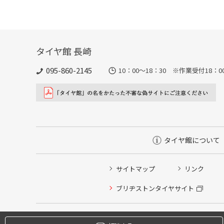
タイヤ館 長崎
095-860-2145
10：00～18：30 ※作業受付18：00ま
タイヤ館について
サイトマップ
リンク
タイヤ点検・安全点検/タイヤ履き替え/オイル交換/その
ブリヂストンタイヤサイト
クローク契約会員専用タイヤ履き替え※タイヤ履き替えを
本日のタイヤ履き替え順番待ち予約 ※クローク契約会員