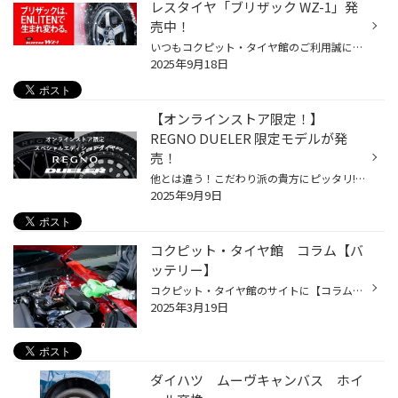
レスタイヤ「ブリザック WZ-1」発
売中！
いつもコクピット・タイヤ館のご利用誠にありがとうございます。 今回は、9月より発売となった、商品設計基盤技術「ENLITEN」を搭載した, 乗用車用スタッドレスタイヤ「BLIZZAK WZ-1」についてご紹介いたします。 冬道の安心・安全を支える3つの特徴 しっかり止まる、曲がる「ブリザックWZ-1」の製...
2025年9月18日
【オンラインストア限定！】
REGNO DUELER 限定モデルが発
売！
他とは違う！こだわり派の貴方にピッタリ!!ブリヂストンタイヤオンラインストア限定モデルが登場！ いつも当店をご利用いただき誠にありがとうございます。 今回は、、、REGNO GR-XⅢとDUELERの大人気商品に、 ”ブリヂストンタイヤオンラインストア限定モデル”が新登場！ 他では買えない、味わえない...
2025年9月9日
コクピット・タイヤ館 コラム【バ
ッテリー】
コクピット・タイヤ館のサイトに【コラム】があるのはご存知でしょうか? みなさんのおクルマのお悩みやタイヤに関するコラム記事を掲載しております。 この度は、今の時期にトラブルが多い、『バッテリー』に関して、記事を掲載いたしました。 点検や交換のタイミング、基礎的な知識まで、幅広く掲...
2025年3月19日
ダイハツ ムーヴキャンバス ホイ