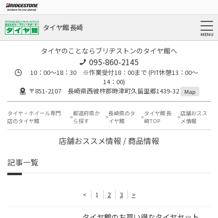
タイヤ館 長崎
タイヤのことならブリヂストンのタイヤ館へ
095-860-2145
10：00～18：30 ※作業受付18：00まで (PIT休憩13：00～
14：00)
〒851-2107 長崎県西彼杵郡時津町久留里郷1439-32
Map
タイヤ・ホイール専門
都道府県か
長崎県のタ
タイヤ館 長
店舗おスス
店のタイヤ館
ら探す
イヤ館
崎TOP
メ情報
店舗おススメ情報 / 商品情報
記事一覧
<
1
2
3
>
タイヤ館のお買い得なタイヤセット