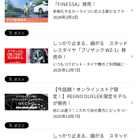
「FINESSA」発売！
多様化するカーライフに応える新たなブランド「FINESSA」誕生 安心・安全（SAFETY）を軸に、より快適で心地よい（FINE）車内空間を提供し、 日常の運転だけではなく、趣味やレジャーなどの幅広いお客様のニーズに寄り添う、 新ブランドとして「FINESSA」が登場しました。 FINESSAブランド第1弾「FIN...
2026年2月3日
しっかり止まる、曲がる スタッド
レスタイヤ「ブリザック WZ-1」発
売中！
いつもコクピット・タイヤ館のご利用誠にありがとうございます。 今回は、9月より発売となった、商品設計基盤技術「ENLITEN」を搭載した, 乗用車用スタッドレスタイヤ「BLIZZAK WZ-1」についてご紹介いたします。 冬道の安心・安全を支える3つの特徴 しっかり止まる、曲がる「ブリザックWZ-1」の製...
2025年12月7日
【今話題！オンラインストア限
定！】REGNO DUELER 限定モデル
が発売！
他とは違う！こだわり派の貴方にピッタリ!!ブリヂストンタイヤオンラインストア限定モデルが登場！ いつも当店をご利用いただき誠にありがとうございます。 今回は、、、REGNO GR-XⅢとDUELERの大人気商品に、 ”ブリヂストンタイヤオンラインストア限定モデル”が新登場！ 他では買えない、味わえない...
2025年10月7日
しっかり止まる、曲がる スタッド