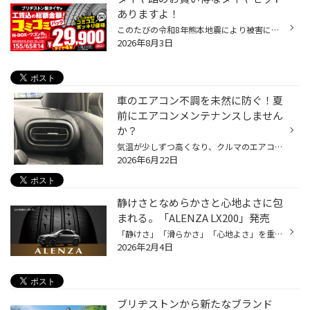
ありますよ！
このたびの令和8年熊本地震により被害にあわれた皆さまに、心よりお見舞い申し上げます。 被災地域の一日も早い復旧・復興が進みますことを心よりお祈り申し上げます。 工賃コミコミ価格でお買い得なセット商品をご用意しました！ 当店のホームページをご覧いただきありがとうございます。 今回はタ...
2026年8月3日
車のエアコン不調を未然に防ぐ！夏
前にエアコンメンテナンスしません
か？
気温が少しずつ高くなり、クルマのエアコンを使用する機会も増えてきていると思います。 是非、夏本番を迎える前におクルマのエアコンのメンテナンスをしませんか？ 【より快適に♪今がおススメ！カーエアコンのメンテナンス】 ■エアコンガスクリーニング おクルマの経年劣化によって、エアコンの効...
2026年6月22日
静けさとなめらかさと心地よさに包
まれる。「ALENZA LX200」発売
「静けさ」「滑らかさ」「心地よさ」を重視した上質なドライビング体験の提供を コンセプトに登場したSUV向けタイヤ、「ALENZA LX200」。 今回はこちらの商品をご紹介いたします！ 上質なドライビング体験を提供するSUV専用タイヤ「ALENZA LX200」が登場 特徴① 乗り心地・静粛性・走行性能向上 構造...
2026年2月4日
ブリヂストンから新たなブランド