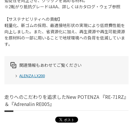
追従性を向上させ、グリップを高める材料。
※2転がり抵抗グレードはAA、詳しくはカタログ・ウェブ参照
【サステナビリティへの貢献】
軽量化、新ゴムの採用、最適接地形状の実現により低燃費性能を
向上しました。また、省資源化に加え、再生資源や再生可能資源
を原材料の一部に用いることで地球環境への負荷を低減していま
す。
関連情報もあわせてご覧ください
ALENZA LX200
走りへのこだわりを追求したNew POTENZA 『RE-71RZ』
＆『Adrenalin RE005』