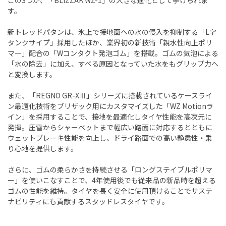
この3つが、「BLIZZAK WZ-1」の大きな進化として挙げられま
す。
新トレッドパタンは、氷上で接地面への水の侵入を抑制する「L字
タンクサイプ」採用したほか、業界初の新技術「親水性向上ポリ
マー」配合の「Wコンタクト発泡ゴム」を搭載。ゴムの気泡による
「水の除去」に加え、すべる原因となっていた水をもグリップ力へ
と変換します。
また、「REGNO GR-XⅢ」シリーズに搭載されているケースライ
ン最適化技術をブリザック用にカスタマイズした「WZ Motionラ
イン」を採用することで、接地を最適化しタイヤ性能を高次元に
発揮。圧雪からシャーベットまで幅広い路面に対応するとともに
ウェットブレーキ性能を向上し、ドライ路面での高い静粛性・乗
り心地を提供します。
さらに、ゴムの柔らかさを持続させる「ロングステイブルポリマ
ー」を使いこなすことで、4年使用後でも従来品の新品時を超える
ゴムの性能を維持。タイヤを長く安全に使用頂けることでサステ
ナビリティにも貢献するスタッドレスタイヤです。