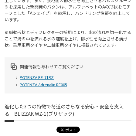
上しています。また、接地面の排水性を向上させるパルスグルーブ
※を採用した新開発のパタンは、アルファベットのAの形状をモチ
ーフとした「Aシェイプ」を継承し、ハンドリング性能を向上して
います。
※脈動形状とディフレクターの採用により、水の流れを均一化する
ことで溝の中を流れる水の速度を上げ、排水性を向上させる溝形
状。乗用車用タイヤや二輪車用タイヤに搭載されています。
関連情報もあわせてご覧ください
POTENZA RE-71RZ
POTENZA Adrenalin RE005
進化した3つの特徴で冬道のさらなる安心・安全を支え
る BLIZZAK WZ-1(ブリザック)