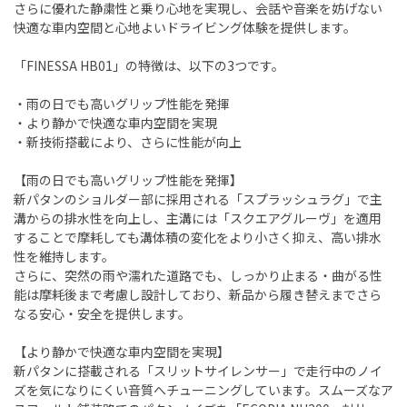
さらに優れた静粛性と乗り心地を実現し、会話や音楽を妨げない
快適な車内空間と心地よいドライビング体験を提供します。
「FINESSA HB01」の特徴は、以下の3つです。
・雨の日でも高いグリップ性能を発揮
・より静かで快適な車内空間を実現
・新技術搭載により、さらに性能が向上
【雨の日でも高いグリップ性能を発揮】
新パタンのショルダー部に採用される「スプラッシュラグ」で主
溝からの排水性を向上し、主溝には「スクエアグルーヴ」を適用
することで摩耗しても溝体積の変化をより小さく抑え、高い排水
性を維持します。
さらに、突然の雨や濡れた道路でも、しっかり止まる・曲がる性
能は摩耗後まで考慮し設計しており、新品から履き替えまでさら
なる安心・安全を提供します。
【より静かで快適な車内空間を実現】
新パタンに搭載される「スリットサイレンサー」で走行中のノイ
ズを気になりにくい音質へチューニングしています。スムーズなア