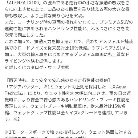
「ALENZA LX100」の強みである走行中の小さな振動の吸収をさ
らに向上させた上で、凹凸のある路面を乗り越える際の大きな衝
撃も吸収し、より上質な乗り心地を実現。
また、コーナリング時の車両の揺れを少なくし、プレミアムSUVの
運動性能に求められるハンドリング性能と、ふらつきにくさを高
次元で両立しました。
これに加えて、振動入力を抑えることで、荒れたアスファルト舗装
路でのロードノイズを従来品対比16％低減。※プレミアムSUVに
加え、大型の輸入車をはじめとするプレミアム車両にも上質なド
ライビング体験を提供します。
※詳しくはカタログ・ウェブ参照
【雨天時も、より安全で安心感のある走行性能の提供】
「アクアパウダー」※1とウェット向上剤を採用した「LX Aqua
Techゴム」により、ウェット性能を大幅に向上させ、雨の日の運
転時に、より安全で安心感のあるハンドリング・ブレーキ性能を
実現します。ウェットブレーキ制動距離は、従来品対比15%短
縮、ウェットグリップ性能は全サイズaグレードを達成していま
す。※2
※1モータースポーツで培った技術により、ウェット路面に対する