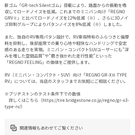
新ゴム「GR-tech Silentゴム」搭載により、路面からの振動を吸
収してロードノイズを低減。これまでのミニバン向け「REGNO
GRVⅡ」と比べてロードノイズを12%低減（※）、さらに3Dノイ
ズ抑制グループによりパタンノイズを8%低減（※）しました。
また、独自のRV専用パタン設計で、RV車両特有のふらつきと偏摩
耗を抑制し、後部座席での乗り心地や軽快なハンドリングで安定
感のある走りを実現。ミニバン・コンパクトSUVユーザーにも”深
みを増した空間品質”や”磨き抜かれた走行性能”といった
「REGNO FEELING」の価値をご提供します。
RV（ミニバン・コンパクト・SUV）向け「REGNO GR-XⅢ TYPE
RV」については、当店のスタッフまでお気軽にご相談ください。
※ブリヂストンのテスト条件下での数値
詳しくはこちら（https://tire.bridgestone.co.jp/regno/gr-x3-
type-rv/）
関連情報もあわせてご覧ください