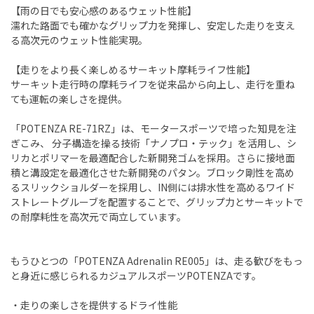
【雨の日でも安心感のあるウェット性能】
濡れた路面でも確かなグリップ力を発揮し、安定した走りを支え
る高次元のウェット性能実現。
【走りをより長く楽しめるサーキット摩耗ライフ性能】
サーキット走行時の摩耗ライフを従来品から向上し、走行を重ね
ても運転の楽しさを提供。
「POTENZA RE-71RZ」は、モータースポーツで培った知見を注
ぎこみ、 分子構造を操る技術「ナノプロ・テック」を活用し、シ
リカとポリマーを最適配合した新開発ゴムを採用。さらに接地面
積と溝設定を最適化させた新開発のパタン。ブロック剛性を高め
るスリックショルダーを採用し、IN側には排水性を高めるワイド
ストレートグルーブを配置することで、グリップ力とサーキットで
の耐摩耗性を高次元で両立しています。
もうひとつの「POTENZA Adrenalin RE005」は、走る歓びをもっ
と身近に感じられるカジュアルスポーツPOTENZAです。
・走りの楽しさを提供するドライ性能