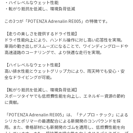
・ハイレベルなウェット性能
・転がり抵抗を低減し、環境負荷低減
この3つが「POTENZA Adrenalin RE005」の特徴です。
【走りの楽しさを提供するドライ性能】
ドライ性能向上により、ハンドル操作に対し高い応答性を実現。
車両の動き出しがスムーズになることで、ワインディングロードや
高速道路のコーナリングで、より快適な走行を実現。
【ハイレベルなウェット性能】
高い排水性能とウェットグリップ力により、雨天時でも安心・安
全なドライビングが可能。
【転がり抵抗を低減し、環境負荷低減】
スポーツタイヤでも低燃費性能を向上し、エネルギー資源の節約
に貢献。
「POTENZA Adrenalin RE005」は、「ナノプロ・テック」による
シリカとポリマーの最適配合による新開発のコンパウンドを採
用。また、骨格部材にも新開発のゴムを適用し、低燃費性能を向