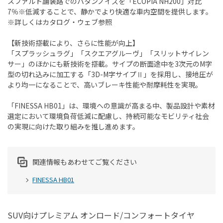
スファルト舗装路でのパタンノイズを「ECOPIA NH200」対比
7％※低減することで、静かでより快適な車内空間を提供します。
※詳しくはカタログ・ウェブ参照
【新技術搭載により、さらに性能が向上】
「スプラッシュラグ」「スクエアグルーヴ」「スリットサイレン
サー」のほかにも新技術を搭載。サイプの断面途中を3次元のM字
型の切れ込みに加工する「3D-M字サイプⅡ」を採用し、接地圧が
より均一になることで、高いブレーキ性能や耐摩耗性を実現。
「FINESSA HB01」は、環境への意識が高まる中、製品設計や素材
選定において環境負荷低減に配慮し、持続可能なモビリティ社会
の実現に向けた取り組みを推し進めます。
関連情報もあわせてご覧ください
FINESSA HB01
SUV向けプレミアム オンロード/コンフォートタイヤ